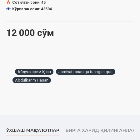
порахўрликнинг ўзидан ҳам кўра қўрқинчлироқ, жирканчроқ
Сотилган сони: 45
иллатдир. Бефарқ одам «менга нима» дея бутун бошли
Кўрилган сони: 43504
жамият, миллатни таназзулга учратади, ҳалол ва ҳаром
мезонларини аралаштириб юборади, ёмонлик ва
ёмонларнинг гуллаб-яшнашига ҳисса қўшади.
12 000 сўм
Рисоладан мақсад — ҳар биримиз қалбимиздаги шу
бефарқлик, миямиздаги мудроқликни қувиш, уйғоқ одамга
айланиш. Бу бир қарашда кўрингани каби қийин эмас.
Болаликдан айтиб келинган ҳалоллик тамойилларига, инсоф
ва адолат мезонларига амал қилиш кифоя. Ишимизнинг
Абдулкарим Ҳасан
Jamiyat tanasiga tushgan qurt
тезроқ ва ортиқча ташвишларсиз битишига эмас, балки ўз
Abdulkarim Hasan
вақти келганида қонуний асосларда ҳал бўлишига
интилишимиз керак. Отам бир умр порахўрликдан
нафратланиб, унга қарши курашиб яшади. Ишида, шахсий
ҳаётида шу туфайли пайдо бўлган муаммоларни ҳеч бир афсус
ё оғринишсиз ҳал қилиб, ўз қарашларига содиқ қолди. Биз
фарзандларга ҳам бу иллатдан жирканиш туйғусини ўргатди.
Ушбу китоб отам каби порахўрликка қарши курашган
инсонларга эҳтиромим белгисидир. Унда ўзим ҳаётда гувоҳи
ЎХШАШ МАҲСУЛОТЛАР
БИРГА ХАРИД ҚИЛИНГАНЛАР
бўлган ва бошимдан ўтган воқеалар асосида тавсиялар
беришга ҳаракат қилганман. Шунингдек, отам раҳматлининг