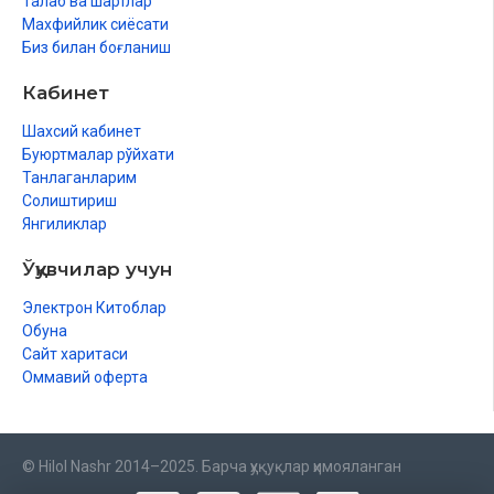
Талаб ва шартлар
Махфийлик сиёсати
Биз билан боғланиш
Кабинет
Шахсий кабинет
Буюртмалар рўйхати
Танлаганларим
Солиштириш
Янгиликлар
Ўқувчилар учун
Электрон Китоблар
Обуна
Сайт харитаси
Оммавий оферта
© Hilol Nashr 2014–2025. Барча ҳуқуқлар ҳимояланган