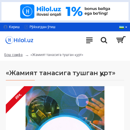
Кириш
Рўйхатдан ўтиш
«Жамият танасига тушган қурт»
Бош саҳифа
«Жамият танасига тушган қурт»
ЙЎҚ