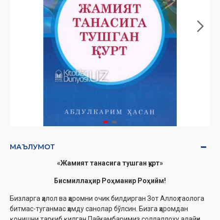
МАЪЛУМОТ
«Жамият танасига тушган қурт»
Бисмиллаҳир Роҳманир Роҳийм!
Бизларга ҳалол ва ҳаромни очик билдирган Зот Аллоҳ таолога
битмас-туганмас ҳамду санолар бўлсин. Бизга ҳаромдан
қочишни тарғиб қилган Пайғамбаримиз соллаллоху алайҳи