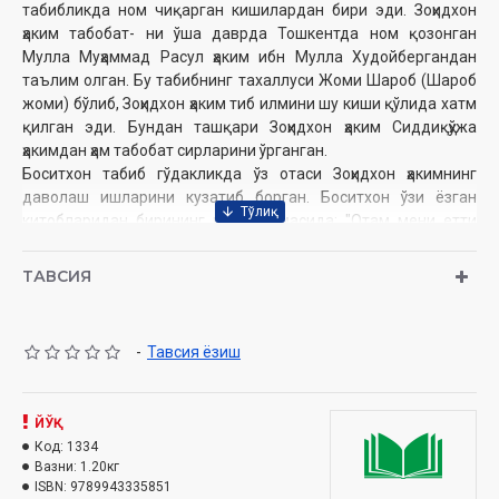
табибликда ном чиқарган кишилардан бири эди. Зоҳидхон
ҳаким табобат- ни ўша даврда Тошкентда ном қозонган
Мулла Муҳаммад Расул ҳаким ибн Мулла Худойбергандан
таълим олган. Бу табибнинг тахаллуси Жоми Шароб (Шароб
жоми) бўлиб, Зоҳидхон ҳаким тиб илмини шу киши қўлида хатм
қилган эди. Бундан ташқари Зоҳидхон ҳаким Сиддиқҳўжа
ҳакимдан ҳам табобат сирларини ўрганган.
Боситхон табиб гўдакликда ўз отаси Зоҳидхон ҳакимнинг
даволаш ишларини кузатиб борган. Боситхон ўзи ёзган
китобларидан бирининг муқаддимасида: "Отам мени етти
ёшлик вақтимдан бошлаб тибга оид китобларни ўқитиш
билан тарбия қилган эдилар" деб ёзган эди. Зоҳидхон ҳаким
ТАВСИЯ
1908 йили 67 ёшида вафот этган. Боситхон табиб, демак ўз
отасига шогирд бўлиб, табобатни ўрганган ва бу соҳада
камолот ҳосил қилган.
-
Тавсия ёзиш
Муаллиф:
Боситхон ибн Зоҳидхон Шоший
Номи:
«2073 хил доривор модданинг тиббий хосиятлари»
Нашриёт:
ЙЎҚ
«Turon zamin ziyo»
Сана:
Код:
1334
2014 йил
Вазни:
1.20кг
Ҳажми:
652 бет
ISBN:
9789943335851
ISBN:
978-9943-335-85-1