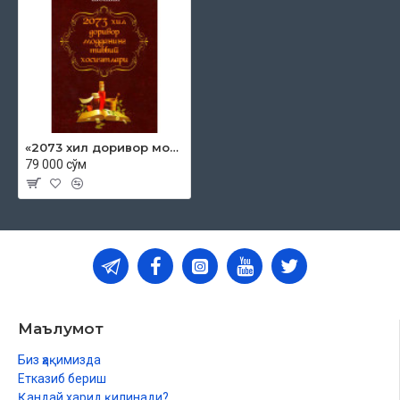
«2073 хил доривор модданинг тиббий хосиятлари»
79 000 сўм
Маълумот
Биз ҳақимизда
Етказиб бериш
Қандай харид қилинади?