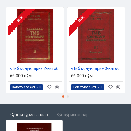
Дори номлари кўрсаткичи
Оғирлик ва узунлик ўлчовлари жадвали
ЙЎҚ
ЙЎҚ
«Тиб қонунлари» 2-китоб
«Тиб қонунлари» 3-китоб
66 000 сўм
66 000 сўм
Саватчага қўшиш
Саватчага қўшиш
Сўнгги кўрилганлар
Кўп кўрилганлар