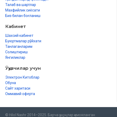
Талаб ва шартлар
Махфийлик сиёсати
Биз билан боғланиш
Кабинет
Шахсий кабинет
Буюртмалар рўйхати
Танлаганларим
Солиштириш
Янгиликлар
Ўқувчилар учун
Электрон Китоблар
Обуна
Сайт харитаси
Оммавий оферта
© Hilol Nashr 2014–2025. Барча ҳуқуқлар ҳимояланган