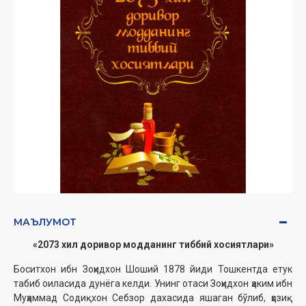
МАЪЛУМОТ
«2073 хил доривор модданинг тиббий хосиятлари»
Боситхон ибн Зоҳидхон Шоший 1878 йиди Тошкентда етук
табиб оиласида дунёга келди. Унинг отаси Зоҳидхон ҳаким ибн
Муҳаммад Содиқхон Себзор дахасида яшаган бўлиб, ҳозиқ