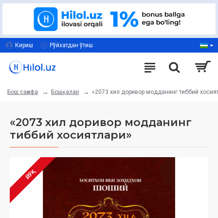
Кириш
Рўйхатдан ўтиш
Бошқалар
«2073 хил доривор модданинг тиббий хосия
Бош саҳифа
«2073 хил доривор модданинг
тиббий хосиятлари»
ЙЎҚ