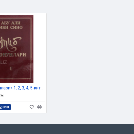
«Тиб қонунлари» 1, 2, 3, 4, 5-китоблар
ўм
қўшиш