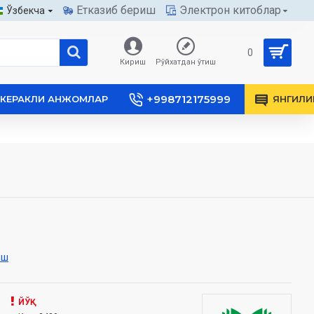
Етказиб бериш
Электрон китоблар
Ўзбекча
0
Кириш
Рўйхатдан ўтиш
+998712175999
КЕРАКЛИ АНЖОМЛАР
ЯНГИЛИ
иш
ЙЎҚ