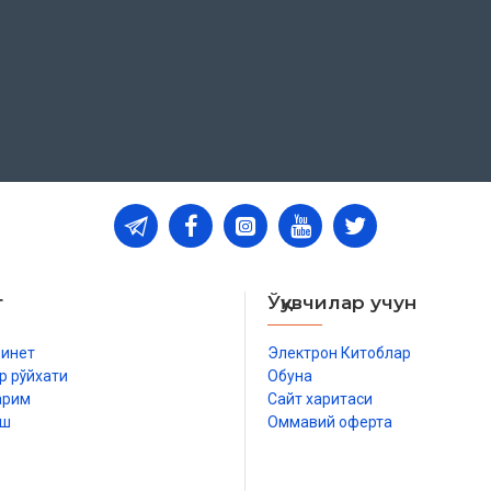
т
Ўқувчилар учун
бинет
Электрон Китоблар
р рўйхати
Обуна
арим
Сайт харитаси
иш
Оммавий оферта
р