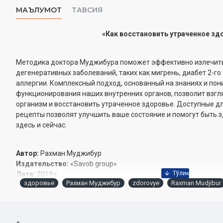
МАЪЛУМОТ
ТАВСИЯ
«Как восстановить утраченное зд
Методика доктора Муджибура поможет эффективно излечитьс
дегенеративных заболеваний, таких как мигрень, диабет 2-го 
аллергии. Комплексный подход, основанный на знаниях и по
функционирования наших внутренних органов, позволит взгля
организм и восстановить утраченное здоровье. Доступные 
рецепты позволят улучшить ваше состояние и помогут быть
здесь и сейчас.
Автор:
Рахман Муджибур
Издательство:
«Savob group»‎
Дата:
2019 г.
здоровье
Рахман Муджибур
zdorovye
Raxman Mudjibur
Размер:
60x84 1/16
Объём:
168 страниц
ISBN:
978-9943-5892-4-7
Обложка:
мягкая