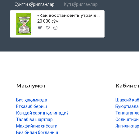
Сўнгги кўрилганлар
Кўп кўрилганлар
«Как восстановить утраченное здоровье»
20 000 сўм
Маълумот
Кабине
Биз ҳақимизда
Шахсий ка
Етказиб бериш
Буюртмала
Қандай харид қилинади?
Танлаганл
Талаб ва шартлар
Солиштир
Махфийлик сиёсати
Янгиликла
Биз билан боғланиш