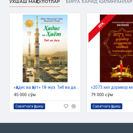
ЎХШАШ МАҲСУЛОТЛАР
БИРГА ХАРИД ҚИЛИНГАНЛАР
ЙЎҚ
«Ҳадис ва Ҳаёт» 18-жуз. Тиб ва дам китоби
45 000 сўм
79 000 сўм
Саватчага қўшиш
Саватчага қўшиш