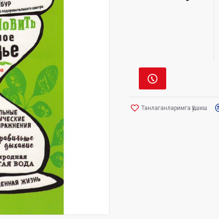
Танлаганларимга қўшиш