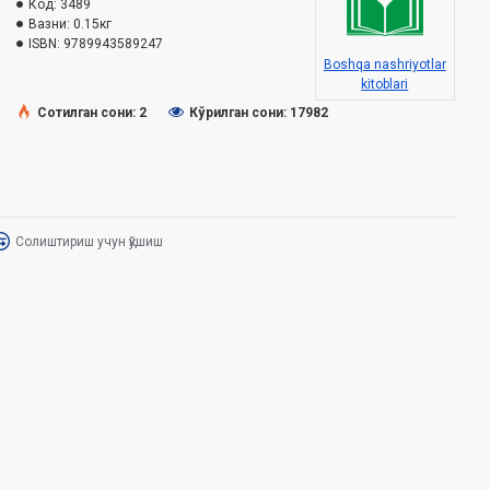
Код:
3489
Вазни:
0.15кг
ISBN:
9789943589247
Boshqa nashriyotlar
kitoblari
Сотилган сони: 2
Кўрилган сони: 17982
Солиштириш учун қўшиш