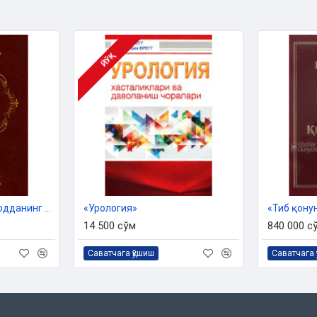
ЙЎҚ
«2073 хил доривор модданинг тиббий хосиятлари»
«Урология»
14 500 сўм
840 000 с
Саватчага қўшиш
Саватчага 