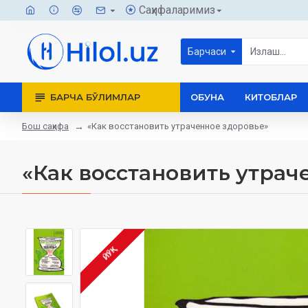
Саҳифаларимиз
Барчаси
БАРЧА БЎЛИМЛАР
ОБУНА
КИТОБЛАР
Бош саҳифа
«Как восстановить утраченное здоровье»
«Как восстановить утрач
ЙЎҚ