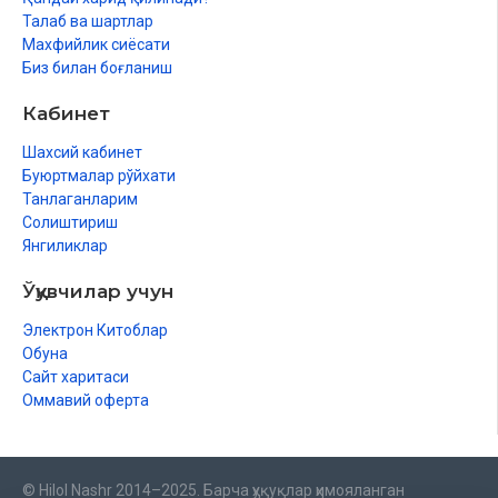
Талаб ва шартлар
Махфийлик сиёсати
Биз билан боғланиш
Кабинет
Шахсий кабинет
Буюртмалар рўйхати
Танлаганларим
Солиштириш
Янгиликлар
Ўқувчилар учун
Электрон Китоблар
Обуна
Сайт харитаси
Оммавий оферта
© Hilol Nashr 2014–2025. Барча ҳуқуқлар ҳимояланган