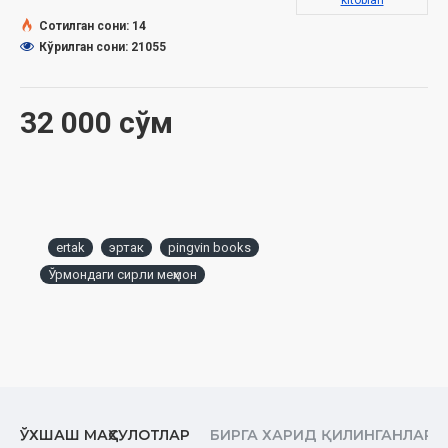
kitoblari
Сотилган сони: 14
Кўрилган сони: 21055
32 000 сўм
ertak
эртак
pingvin books
Ўрмондаги сирли меҳмон
ЎХШАШ МАҲСУЛОТЛАР
БИРГА ХАРИД ҚИЛИНГАНЛАР