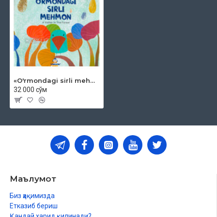
«O'rmondagi sirli mehmon»
32 000 сўм
Маълумот
Биз ҳақимизда
Етказиб бериш
Қандай харид қилинади?