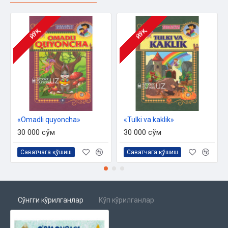
ЙЎҚ
ЙЎҚ
«Omadli quyoncha»
«Tulki va kaklik»
30 000 сўм
30 000 сўм
Саватчага қўшиш
Саватчага қўшиш
Сўнгги кўрилганлар
Кўп кўрилганлар