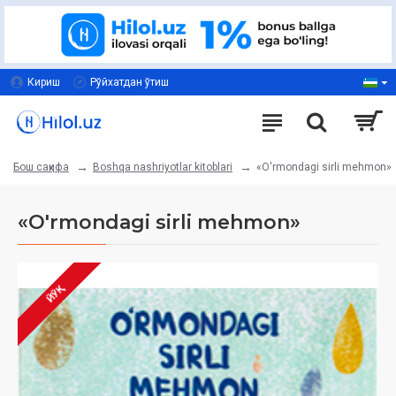
Кириш
Рўйхатдан ўтиш
Boshqa nashriyotlar kitoblari
«O'rmondagi sirli mehmon»
Бош саҳифа
«O'rmondagi sirli mehmon»
ЙЎҚ