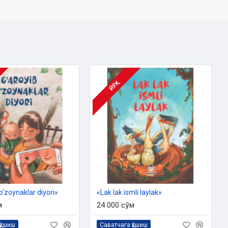
ЙЎҚ
o'zoynaklar diyori»
«Lak lak ismli laylak»
м
24 000 сўм
қўшиш
Саватчага қўшиш