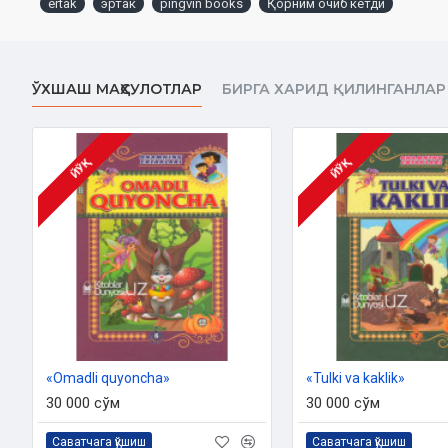
ertak
эртак
pingvin books
Қорним очиб кетди
«Pingvin books
»
jamoasiga t
Ushbu kitob bo'yicha barcha huquqlar
ko'chirishning barcha turlari qonunan m
ЎХШАШ МАҲСУЛОТЛАР
БИРГА ХАРИД ҚИЛИНГАНЛАР
ЙЎҚ
ЙЎҚ
«Omadli quyoncha»
«Tulki va kaklik»
30 000 сўм
30 000 сўм
Саватчага қўшиш
Саватчага қўшиш