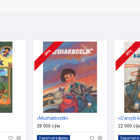
egishli bo'lib, ruxsatsiz nusxa
an etiladi.
ЙЎҚ
ЙЎҚ
«Mushakbozlik»
«G'aroyib k
28 000 сўм
22 000 сў
Саватчага қўшиш
Саватчага 