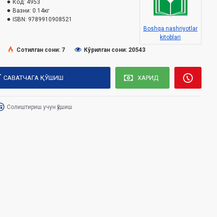
Код:
4953
Вазни:
0.14кг
ISBN:
9789910908521
Boshqa nashriyotlar
kitoblari
Сотилган сони: 7
Кўрилган сони: 20543
САВАТЧАГА ҚЎШИШ
ХАРИД
Солиштириш учун қўшиш