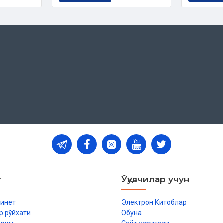
т
Ўқувчилар учун
бинет
Электрон Китоблар
р рўйхати
Обуна