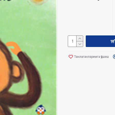
Танлаганларимга қўшиш