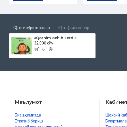
Сўнгги кўрилганлар
Кўп кўрилганлар
«Qornim ochib ketdi»
32 000 сўм
Маълумот
Кабине
Биз ҳақимизда
Шахсий ка
Етказиб бериш
Буюртмала