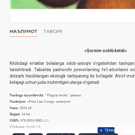
МАЪЛУМОТ
ТАВСИЯ
«Qornim ochib ketdi»
Kitobdagi ertaklar bolalarga odob-axloqni o'rgatishdan tashqari
tanishtiradi. Tabiatda yashovchi jonivorlarning fe'l-atvorlarini
dolzarb hisoblangan ekologik tarbiyaning bir bo'lagidir. Atrof-mu
kelajagi uchun juda muhimligini ularga o'rgatadi.
Nashrga tayyorlovchi: "
Pingvin books" jamoasi
Nashriyot:
«Print Line Group» nashriyoti
Sana:
2024 yil
Hajmi:
34 bet
ISBN:
978-9910-9085-2-1
O‘lchami:
60
x84 1/8
Muqovasi:
yumshoq