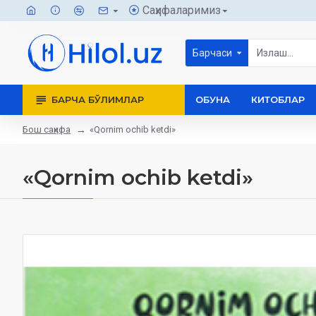
Саҳифаларимиз
Барчаси
БАРЧА БЎЛИМЛАР
ОБУНА
КИТОБЛАР
Бош саҳифа
«Qornim ochib ketdi»
«Qornim ochib ketdi»