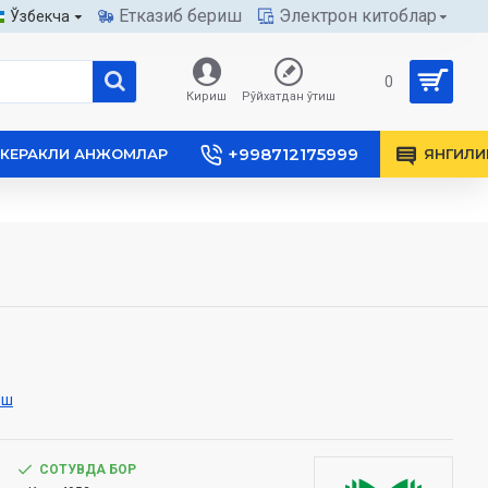
Етказиб бериш
Электрон китоблар
Ўзбекча
0
Кириш
Рўйхатдан ўтиш
+998712175999
КЕРАКЛИ АНЖОМЛАР
ЯНГИЛИ
иш
СОТУВДА БОР