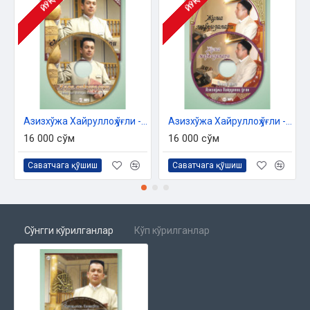
ЙЎҚ
ЙЎҚ
Азизхўжа Хайруллоҳ ўғли - «Жумъа мавъизалари» 10-диск (МР3)
Азизхўжа Хайруллоҳ ўғли - «Жумъа мавъизалари» 11-диск (МР3)
16 000 сўм
16 000 сўм
Саватчага қўшиш
Саватчага қўшиш
Сўнгги кўрилганлар
Кўп кўрилганлар