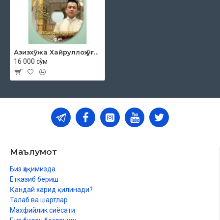
Азизхўжа Хайруллоҳ ўғли - «Жумъа мавъизалари» 13-диск (МР3)
16 000 сўм
Маълумот
Биз ҳақимизда
Етказиб бериш
Қандай харид қилинади?
Талаб ва шартлар
Махфийлик сиёсати