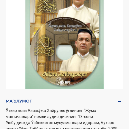
МАЪЛУМОТ
Ўткир воиз Азизхўжа Хайруллоҳ ўғлининг “Жума
мавъизалари” номли аудио дискнинг 13-сони.
Ушбу дискда Ўзбекистон мусулмонлари идораси, Бухоро
шаҳар «Хўжа Таббанд» жомеъ масжиди имом-хатиби, 2009