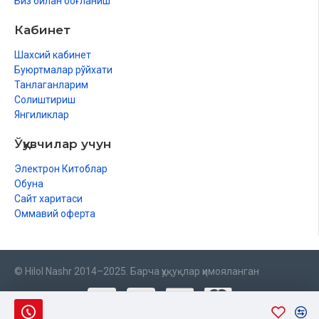
Биз билан боғланиш
Кабинет
Шахсий кабинет
Буюртмалар рўйхати
Танлаганларим
Солиштириш
Янгиликлар
Ўқувчилар учун
Электрон Китоблар
Обуна
Сайт харитаси
Оммавий оферта
© Hilol Nashr 2014–2025. Барча ҳуқуқлар ҳимояланган