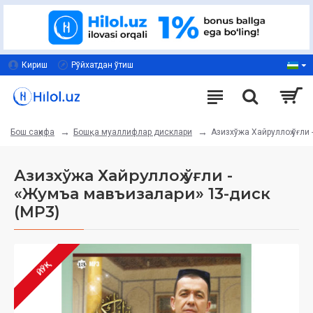
Кириш
Рўйхатдан ўтиш
Бошқа муаллифлар дисклари
Азизхўжа Хайруллоҳ ўғли
Бош саҳифа
Азизхўжа Хайруллоҳ ўғли -
«Жумъа мавъизалари» 13-диск
(МР3)
ЙЎҚ