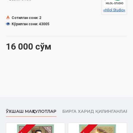
Ҳажми:
342 дақиқа
«Hilol Studio»
Сотилган сони: 2
Кўрилган сони: 43005
16 000 сўм
ЎХШАШ МАҲСУЛОТЛАР
БИРГА ХАРИД ҚИЛИНГАНЛАР