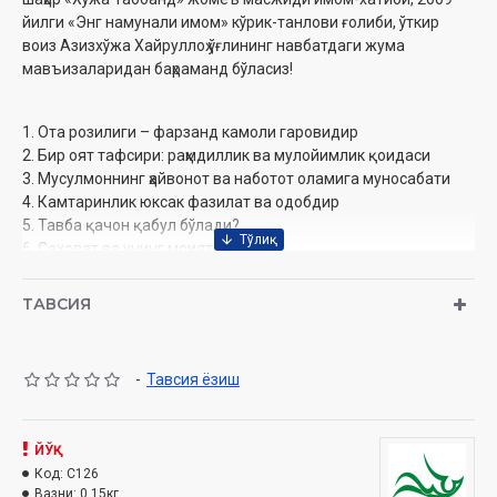
йилги «Энг намунали имом» кўрик-танлови ғолиби, ўткир
воиз Азизхўжа Хайруллоҳ ўғлининг навбатдаги жума
мавъизаларидан баҳраманд бўласиз!
1. Ота розилиги – фарзанд камоли гаровидир
2. Бир оят тафсири: раҳмдиллик ва мулойимлик қоидаси
3. Мусулмоннинг ҳайвонот ва наботот оламига муносабати
4. Камтаринлик юксак фазилат ва одобдир
5. Тавба қачон қабул бўлади?
6. Саховат ва унинг моҳияти
7. Устозларга муносабат фазилати
8. Омонатдорлик сифати ва хислати
ТАВСИЯ
9. Тежамкорлик мусулмоннинг ибратли амалиди
10. Мусулмон яхши гумонда бўлади
-
Тавсия ёзиш
Муаллиф:
Азизхўжа Хайруллоҳ ўғли
Номи:
«Жумъа мавъизалари» 13-диск (CD МР3)
Нашриёт:
ЙЎҚ
«SEMURG’ MEDIA» МЧЖ
Сана:
Код:
2012
C126
Вазни:
0.15кг