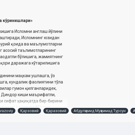
а кўринишлари»
 кишига Исломни англаш йўлини
лаштиради, Исломнинг юзидан
рурий қоида ва маълумотларни
нг асосий таълимотларининг
саодатли бўлишига, жамиятнинг
юқори даражага кўтарилишига
 динини маҳкам ушлашга, ўз
шга, кундалик фаолиятини тўла
зилар гумон қилганларидек,
. Диндор киши маърифатли,
кки сифат ҳақиқатда бир-бирини
 одам маданиятли бўлиши,
razoviy
Қарзовий
Қаразовий
Абдулҳамид Муҳаммад Турсун
 ҳақ маданиятнинг асосидир.
р бўлиш» фикри каби бутунлай
б борувчи йўлнинг