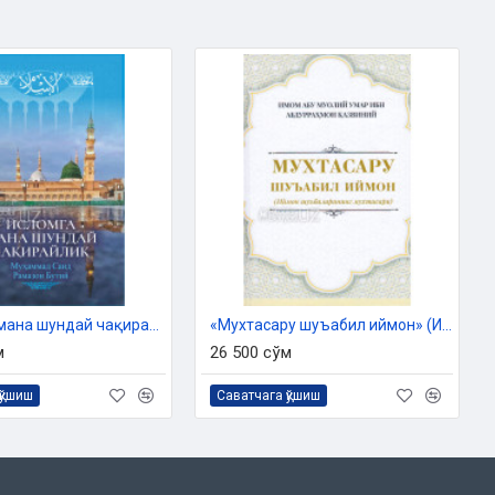
«Исломга мана шундай чақирайлик»
‎«Мухтасару шуъабил иймон» (Иймон шуъбалафининг мухтасари)
м
26 500 сўм
қўшиш
Саватчага қўшиш