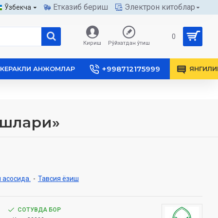
Етказиб бериш
Электрон китоблар
Ўзбекча
0
Кириш
Рўйхатдан ўтиш
+998712175999
КЕРАКЛИ АНЖОМЛАР
ЯНГИЛИ
ишлари»
 асосида.
-
Тавсия ёзиш
СОТУВДА БОР