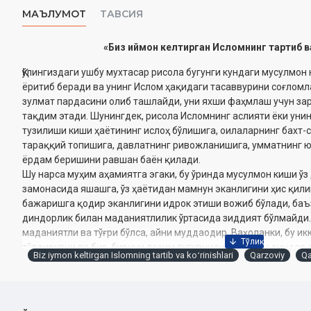
МАЪЛУМОТ
ТАВСИЯ
«Биз иймон келтирган Исломнинг тартиб в
Қўлингиздаги ушбу мухтасар рисола бугунги кундаги мусулмон
ёритиб беради ва унинг Ислом ҳақидаги тасаввурини соғлом
зулмат пардасини олиб ташлайди, уни яхши фаҳмлаш учун за
тақдим этади. Шунингдек, рисола Исломнинг аслияти ёки уни
тузилиши киши ҳаётининг ислоҳ бўлишига, оилаларнинг бахт-
тараққий топишига, давлатнинг ривожланишига, умматнинг 
ёрдам беришини равшан баён қилади.
Шу нарса муҳим аҳамиятга эгаки, бу ўринда мусулмон киши ўз
замонасида яшашга, ўз ҳаётидан мамнун эканлигини ҳис қили
бажаришга қодир эканлигини идрок этиши вожиб бўлади, баъ
диндорлик билан маданиятлилик ўртасида зиддият бўлмайди
маданиятли ва тўғри бўлса, айни муддаодир. Ваҳоланки, бу и
тўлдирувчи ва бир-бирини лозим тутувчидир. Бундан диндор
Biz iymon keltirgan Islomning tartib va koʻrinishlari
Qarzoviy
Qa
маданиятли одам эса диндор бўлиши келиб чиқади. Ҳақ дин –
Аммо «динсиз маданиятли бўлиш» фикри «маданиятсиз диндо
рад этилган.
Идрок ва тасаввурни ислоҳ этиш умматни тараққиёт сари оли