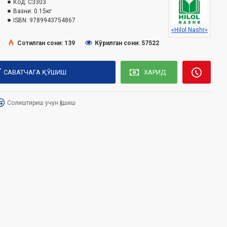
Код:
C3303
Вазни:
0.15кг
ISBN:
9789943754867
«Hilol Nashr»
Сотилган сони: 139
Кўрилган сони: 57522
САВАТЧАГА ҚЎШИШ
ХАРИД
Солиштириш учун қўшиш