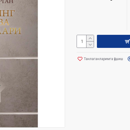
Танлаганларимга қўшиш