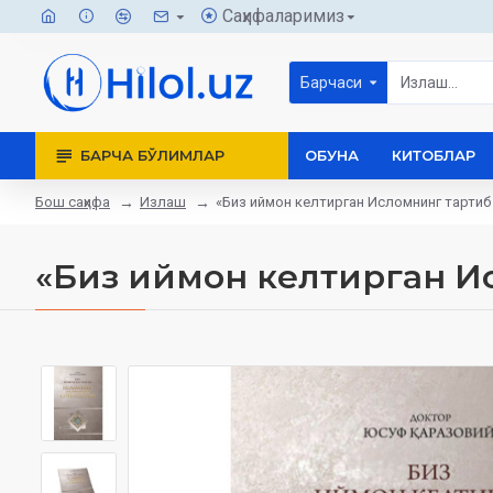
Саҳифаларимиз
Барчаси
БАРЧА БЎЛИМЛАР
ОБУНА
КИТОБЛАР
Бош саҳифа
Излаш
«Биз иймон келтирган Исломнинг тартиб
«Биз иймон келтирган И