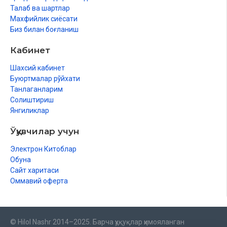
Талаб ва шартлар
Махфийлик сиёсати
Биз билан боғланиш
Кабинет
Шахсий кабинет
Буюртмалар рўйхати
Танлаганларим
Солиштириш
Янгиликлар
Ўқувчилар учун
Электрон Китоблар
Обуна
Сайт харитаси
Оммавий оферта
© Hilol Nashr 2014–2025. Барча ҳуқуқлар ҳимояланган