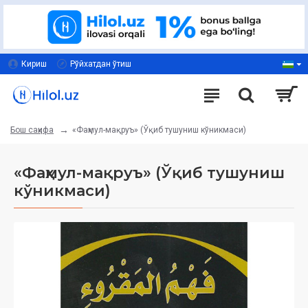
Кириш
Рўйхатдан ўтиш
«Фаҳмул-мақруъ» (Ўқиб тушуниш кўникмаси)
Бош саҳифа
«Фаҳмул-мақруъ» (Ўқиб тушуниш
кўникмаси)