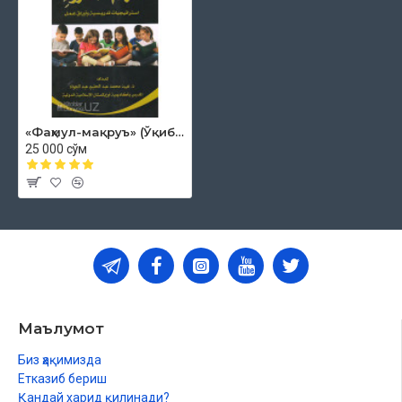
«Фаҳмул-мақруъ» (Ўқиб тушуниш кўникмаси)
25 000 сўм
Маълумот
Биз ҳақимизда
Етказиб бериш
Қандай харид қилинади?