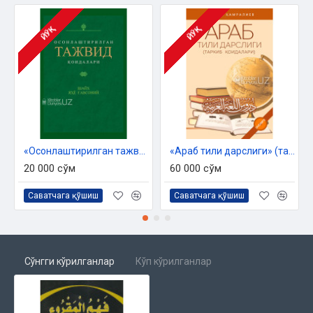
ЙЎҚ
ЙЎҚ
«Осонлаштирилган тажвид қоидалари»
«Араб тили дарслиги» (таркиб қоидалари)
20 000 сўм
60 000 сўм
Саватчага қўшиш
Саватчага қўшиш
Сўнгги кўрилганлар
Кўп кўрилганлар