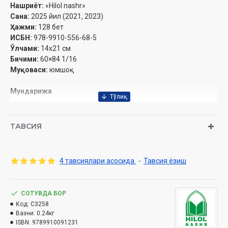
Нашриёт:
«Hilol nashr»
Сана:
2025 йил (2021, 2023)
Ҳажми:
128 бет
ИСБН:
978-9910-556-68-5
Ўлчами:
14x21 см
Бичими:
60×84 1/16
Муқоваси:
юмшоқ
Мундарижа
فهم المقروء
مقدمة
ТАВСИЯ
تمهید
المبحث الأول: استراتيجيات الفهم القرائي
استراتيجيات الفهم القرائي
4 тавсиялари асосида.
-
Тавсия ёзиш
المبحث الثاني: أوراق عمل
الحافلة
عالم النمل
СОТУВДА БОР
الاستخدام الطويل للحاسوب
Код:
C3258
صدى الحياة
Вазни:
0.24кг
العادات والممارسات الغذائية
ISBN:
9789910091231