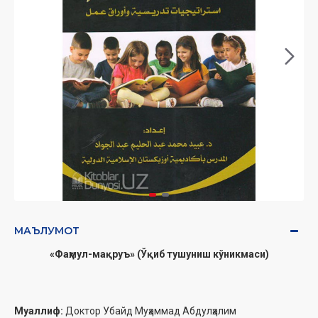
МАЪЛУМОТ
«Фаҳмул-мақруъ» (Ўқиб тушуниш кўникмаси)
Муаллиф:
Доктор Убайд Муҳаммад Абдулҳалим