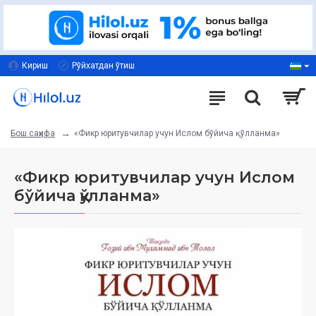
Кириш
Рўйхатдан ўтиш
«Фикр юритувчилар учун Ислом бўйича қўлланма»
Бош саҳифа
«Фикр юритувчилар учун Ислом
бўйича қўлланма»