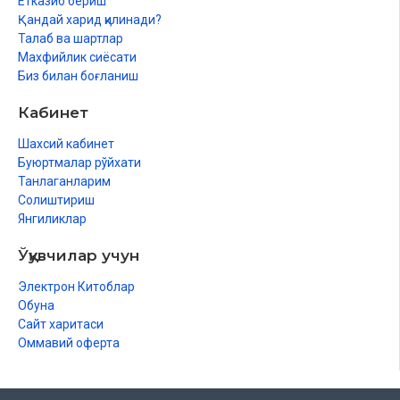
Етказиб бериш
Қандай харид қилинади?
Ўзи мусулмон бўлмай туриб, Исломни хунук кўрсатишга
Талаб ва шартлар
уринаётганлар билан мусулмон бўла туриб, Исломни хунук
Махфийлик сиёсати
кўрсатаётганлар ўртасидаги ўзаро муштарак белги – бу ҳақда
Биз билан боғланиш
холис фикр юритишга рағбат қилмасликдир. Шунинг учун бу
китоб «Фикр юритувчилар учун Ислом бўйича қўлланма» деб
Кабинет
аталди.
Шахсий кабинет
Буюртмалар рўйхати
Танлаганларим
Солиштириш
Янгиликлар
Ўқувчилар учун
Электрон Китоблар
Обуна
Сайт харитаси
Оммавий оферта