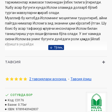
таржимонлар жамоаси томонидан ўзбек тилига ўгирилди.
Ушбу асар бугунги кунда Ислом оламида долзарб бўлиб
турган мавзуларни қамраб олади.
Муаллиф бу китобда Исломнинг моҳиятини тушунтириб, айни
пайтда нималар Исломга зид эканини ҳам кўрсатиб ўтган. Шу
боис бу асар тафаккур қилувчи инсонларни Ислом билан
таништириш учун яхши қўлланма бўла олади. У энг камида
сизни Ислом ва унинг бугунги дунёдаги роли ҳақида ўйлаб
кўришга ундайди.
Муаллиф:
Шаҳзода Ғозий ибн Муҳаммад Ибн Толал
Таржимон
: Фарруҳ Инагамов
ТАВСИЯ
Нашриёт
: «Hilol-Nashr» нашриёт-матбааси
Сана
: 2023 йил
Ҳажми
: 416 бет
2 тавсиялари асосида.
-
Тавсия ёзиш
ISBN
: 978-9943-9428-3-7
Ўлчами
: 60×90 1/16
Муқоваси:
юмшоқ
СОТУВДА БОР
Код:
C3176
Вазни:
0.75кг
ISBN:
Ўзбекистон Республикаси Вазирлар Маҳкамаси
9789943942837