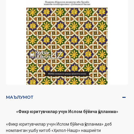
МАЪЛУМОТ
«Фикр юритувчилар учун Ислом бўйича қўлланма»
«Фикр юритувчилар учун Ислом бўйича қўлланма» деб
номланган ушбу китоб «Ҳилол-Нашр» нашриёти