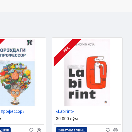
ЙЎҚ
 профессор»
«Labirint»
м
30 000 сўм
қўшиш
Саватчага қўшиш