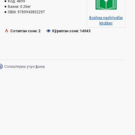
Код:
4899
Вазни:
0.26кг
ISBN:
9789943852297
Boshqa nashriyotlar
kitoblari
Сотилган сони: 2
Кўрилган сони: 14043
Солиштириш учун қўшиш