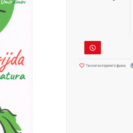
Танлаганларимга қўшиш