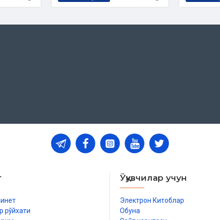
stur bo'yichа yetarlichа ma'lumot
i degani emas
ng
ategiya emas
т
Ўқувчилар учун
бинет
Электрон Китоблар
р рўйхати
Обуна