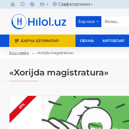
Саҳифаларимиз
Барчаси
БАРЧА БЎЛИМЛАР
ОБУНА
КИТОБЛАР
Бош саҳифа
«Xorijda magistratura»
«Xorijda magistratura»
ЙЎҚ