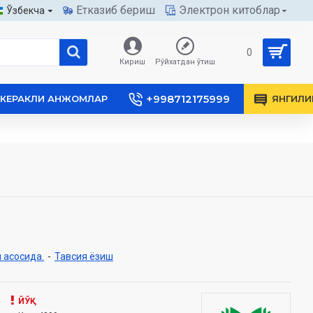
Етказиб бериш
Электрон китоблар
Ўзбекча
0
Кириш
Рўйхатдан ўтиш
+998712175999
КЕРАКЛИ АНЖОМЛАР
ЯНГИЛИ
 асосида.
-
Тавсия ёзиш
ЙЎҚ