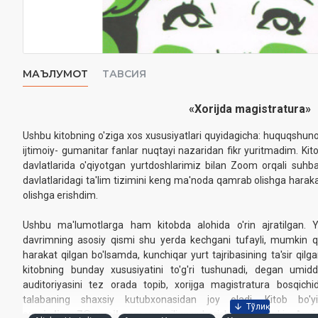
МАЪЛУМОТ
ТАВСИЯ
«Xorijda magistratura»
Ushbu kitobning o'ziga xos xususiyatlari quyidagichа: huquqshun
ijtimoiy- gumanitar fanlar nuqtayi nazaridan fikr yuritmadim. Kit
davlatlarida o'qiyotgan yurtdoshlarimiz bilan Zoom orqali suhbatl
davlatlaridagi ta'lim tizimini keng ma'noda qamrab olishga harakat
olishga erishdim.
Ushbu ma'lumotlarga ham kitobda alohida o'rin ajratilgan. Y
davrimning asosiy qismi shu yerda kechgani tufayli, mumkin 
harakat qilgan bo'lsamda, kunchiqar yurt tajribasining ta'sir qil
kitobning bunday xususiyatini to'g'ri tushunadi, degan umid
auditoriyasini tez orada topib, xorijga magistratura bosqichi
talabaning shaxsiy kutubxonasidan joy oladi. Kitob bo'y
aumirdinov7@gmail.com
manziliga yuborishingiz mumkin. Ayniq