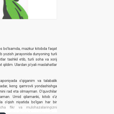
os bo'lsamda, mazkur kitobda faqat
ob yozish jarayonida dunyoning turli
ar tashkil etib, turli sohа va xorij
 qildim. Ulardan jo'yali maslahatlar
aponiyada o'qiganim va talabalik
qadar, keng qamrovli yondashishga
ganini rad eta olmayman. O'quvchilar
daman. Umid qilamanki, kitob o'z
da o'qish niyatida bo'lgan har bir
ichа fikr va mulohazalaringizni
sa, xorijga chiqish borasida ma'lum