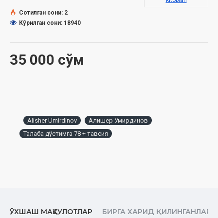
Sana
: 2024 yil
kitoblari
Hajmi
: 224 bet
Сотилган сони: 2
ISBN
: 978-9910-9305-8-4
Кўрилган сони: 18940
O'lchami
: 84×108 1/32
Muqovasi:
yumshoq
35 000 сўм
Alisher Umirdinov
Алишер Умирдинов
Талаба дўстимга 78 + тавсия
ЎХШАШ МАҲСУЛОТЛАР
БИРГА ХАРИД ҚИЛИНГАНЛАР