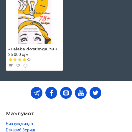
«Talaba do'stimga 78 + tavsiya»
35 000 сўм
Маълумот
Биз ҳақимизда
Етказиб бериш