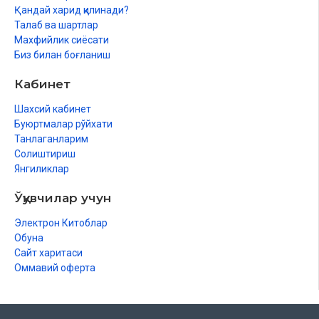
Қандай харид қилинади?
Талаб ва шартлар
Махфийлик сиёсати
Биз билан боғланиш
Кабинет
Шахсий кабинет
Буюртмалар рўйхати
Танлаганларим
Солиштириш
Янгиликлар
Ўқувчилар учун
Электрон Китоблар
Обуна
Сайт харитаси
Оммавий оферта