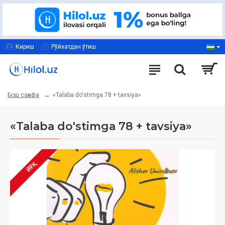
Кириш
Рўйхатдан ўтиш
«Talaba do'stimga 78 + tavsiya»
Бош саҳифа
«Talaba do'stimga 78 + tavsiya»
ЙЎҚ