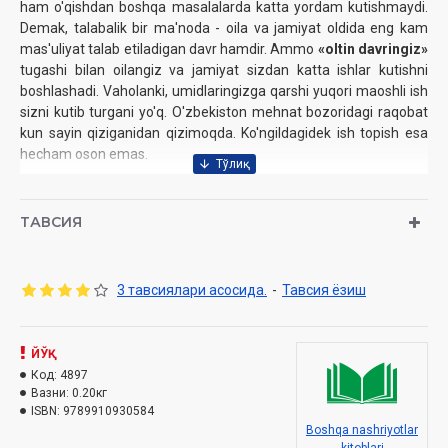
ham o'qishdan boshqa masalalarda katta yordam kutishmaydi.
Demak, talabalik bir ma'noda - oila va jamiyat oldida eng kam
mas'uliyat talab etiladigan davr hamdir. Ammo
«oltin davringiz»
tugashi bilan oilangiz va jamiyat sizdan katta ishlar kutishni
boshlashadi. Vaholanki, umidlaringizga qarshi yuqori maoshli ish
sizni kutib turgani yo'q. O'zbekiston mehnat bozoridagi raqobat
kun sayin qiziganidan qizimoqda. Ko'ngildagidek ish topish esa
hecham oson emas.
Do'ppini bir chetga qo'yib,
tafakkur qilishga
urinib ko'ring: nima
qilsak, universitet ostonasidan chiqqanimiz hamon
ТАВСИЯ
hayotimizning silliq va farovon kechishiga erishish mumkin?
Qanday qilib biz maoshi va muhiti yaxshi bo'lgan mehnat
jamoasining a'zosi bo'lishimiz mumkin? Universitetni bitirmay
3 тавсиялари асосида.
-
Тавсия ёзиш
turib ham bizni ishga oluvchilar ishonchini qozonish uchun
qanday amaliy qadamlarni tashlashimiz kerak? Nima qilsak keyin
afsus chekmaymiz? Ushbu kitob talabalarning mana shunday
ЙЎҚ
savollariga javob topish maqsadida nashrga tayyorlandi.
Код:
4897
Вазни:
0.20кг
Alisher Umirdinov
Muallif
:
ISBN:
9789910930584
Nashriyot
: «Yuridik adabiyotlar publish»
Boshqa nashriyotlar