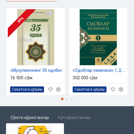
ЙЎҚ
«Мусулмоннинг 35 одоби»
«Одоблар хазинаси» 1, 2, 3, 4 - жузлари
16 500 сўм
352 000 сўм
Саватчага қўшиш
Саватчага қўшиш
Сўнгги кўрилганлар
Кўп кўрилганлар