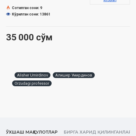
Сана:
2024 йил
kitoblari
Ҳажми:
176 бет
Сотилган сони: 9
ISBN:
978-9910-9305-7-7
Кўрилган сони: 13861
Ўлчами:
84×108 1/32
Муқоваси:
юмшоқ
35 000 сўм
Alisher Umirdinov
Алишер Умирдинов
Orzudagi professor
ЎХШАШ МАҲСУЛОТЛАР
БИРГА ХАРИД ҚИЛИНГАНЛАР