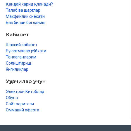
Қандай харид қилинади?
Талаб ва шартлар
Махфийлик сиёсати
Биз билан боғланиш
Кабинет
Шахсий кабинет
Буюртмалар рўйхати
Танлаганларим
Солиштириш
Янгиликлар
Ўқувчилар учун
Электрон Китоблар
Обуна
Сайт харитаси
Оммавий оферта