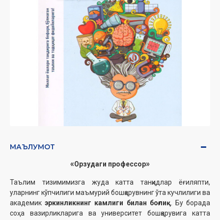
МАЪЛУМОТ
«
»
Орзудаги профессор
Таълим тизимимизга жуда катта танқидлар ёғиляпти,
уларнинг кўпчилиги маъмурий бошқарувнинг ўта кучлилиги ва
академик
эркинликнинг камлиги билан боғлиқ
. Бу борада
соҳа вазирликларига ва университет бошқарувига катта