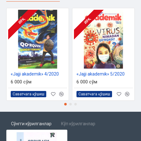
ЙЎҚ
ЙЎҚ
«Jajji akademik» 4/2020
«Jajji akademik» 5/2020
6 000 сўм
6 000 сўм
Саватчага қўшиш
Саватчага қўшиш
Сўнгги кўрилганлар
Кўп кўрилганлар