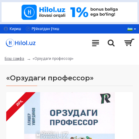
Кириш
Рўйхатдан ўтиш
«Орзудаги профессор»
Бош саҳифа
«Орзудаги профессор»
ЙЎҚ