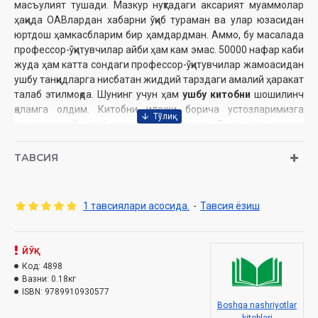
масъулият тушади. Мазкур нуқтадаги аксарият муаммолар
ҳақида ОАВлардан хабарни ўқиб тураман ва улар юзасидан
юртдош ҳамкасбларим бир ҳамдардман. Аммо, бу масалада
профессор-ўқитувчилар айби ҳам кам эмас. 50000 нафар каби
жуда ҳам катта сондаги профессор-ўқитувчилар жамоасидан
ушбу танқидларга нисбатан жиддий тарздаги амалий ҳаракат
талаб этилмоқда. Шунинг учун ҳам
ушбу китобни
шошилинч
қаламга олдим. Китобни иложи борича устозларимизга
яқинлаштириб, жайдари тилда ёздим. Токи ёзганларим
ҳамкасб профессор-ўқитувчилар қалбига чуқурроқ етиб борсин.
Бу борадаги ўзига хос услубимни бағрикенглик билан
ТАВСИЯ
қаршилайсизлар деган умиддаман. Умид қиламанки, уни ўқиб
наф олинса ҳаққимизга дуо қилинади, нотўғри жойлари бўлса
қуйидаги электрон почтага
(aumirdinov7@gmail.com)
1 тавсиялари асосида.
-
Тавсия ёзиш
дўстона ёзиб тузатилади. Ҳурматли ҳамкасблар, сизларнинг
фикр-мулоҳазаларингизни кутаман. Уларни бехуда этмай,
китобнинг кейинги нашрларида албатта инобатга олиб, уни
ЙЎҚ
янада яхшироқ китоб ҳолига келтиришга ҳаракат қиламан.
Код:
4898
Вазни:
0.18кг
Муаллиф:
Алишер Умирдинов
ISBN:
9789910930577
Нашриёт:
«Yuridik adabiyotlar publish»
Boshqa nashriyotlar