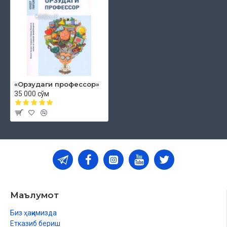
«Орзудаги профессор»
35 000 сўм
Маълумот
Биз ҳақимизда
Етказиб бериш