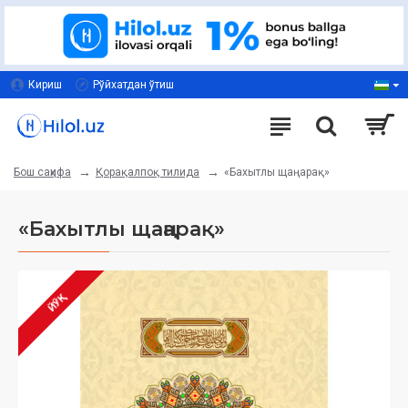
Кириш
Рўйхатдан ўтиш
Қорақалпоқ тилида
«Бахытлы щаңарақ»
Бош саҳифа
«Бахытлы щаңарақ»
ЙЎҚ