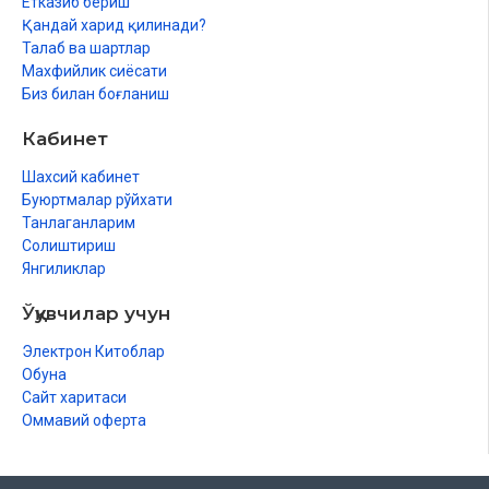
Етказиб бериш
Ғусылдың парызлары
Қандай харид қилинади?
Талаб ва шартлар
Ғусылдың сүннетлери
Махфийлик сиёсати
Биз билан боғланиш
Ғусылды ўәжиб қылыўшы нәрселер
Кабинет
Сүннет ғусыллар
Шахсий кабинет
Ҳәмиледар ҳәм емизиўлилерге жынысый жақынлық мүмкин
Буюртмалар рўйхати
Ерли-зайыплық ҳуқықлары ҳаққында
Танлаганларим
Солиштириш
Шаңарақ шеңбериндеги ҳуқықлар
Янгиликлар
Ерли-зайып арасындағы улыўмалық ҳуқықлар
Ўқувчилар учун
Ҳаялдың ўазыйпалары
Электрон Китоблар
Ер адамның ҳаялы алдындағы ўазыйпалары
Обуна
Сайт харитаси
Ер адамның ҳаялы алдындағы қарым-қатнас ўазыйпалары
Оммавий оферта
Еки мақала