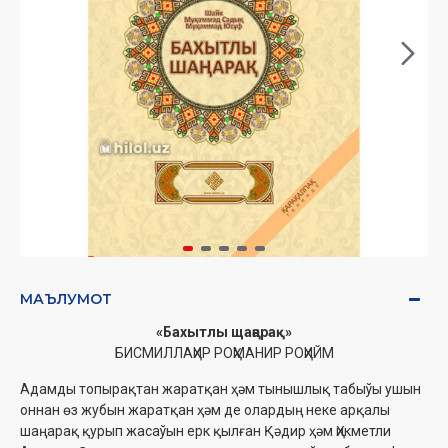
МАЪЛУМОТ
«Бахытлы щаңарақ»
БИСМИЛЛАҲИР РОҲМАНИР РОҲИЙМ
Адамды топырақтан жаратқан ҳәм тынышлық табыўы ушын
оннан өз жубын жаратқан ҳәм де олардың неке арқалы
шаңарақ қурып жасаўын ерк қылған Қәдир ҳәм Ҳикметли