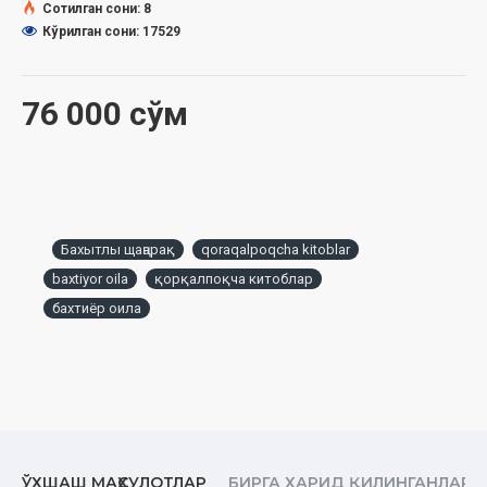
Сотилган сони: 8
Ўлчами: Ўлчами:
60×90 1/16
Кўрилган сони: 17529
Муқоваси:
қаттиқ
76 000 сўм
Өзбекстан Республикасы Дин ислери бойынша комитеттиң
2024-жыл 31-июльдеги 03-07/4631-санлы жуўмағы
тийкарында басып шығарылды.
МАЗМУНЫ
Инсанның жуп қылып жаратылыўы
Бахытлы щаңарақ
qoraqalpoqcha kitoblar
Некеге шақырыў
baxtiyor oila
қорқалпоқча китоблар
Басшылардың ўазыйпасы
бахтиёр оила
Некениң шәрий хүкими
Өмирлик жолдасын таңлаў
Некеси ҳарам қылынған ҳаяллар
Мүнәсип келин
ЎХШАШ МАҲСУЛОТЛАР
БИРГА ХАРИД ҚИЛИНГАНЛАР