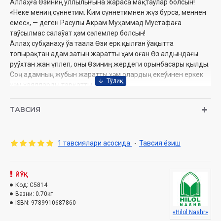
Аллаҳға Өзиниң уллылығына жараса мақтаўлар болсын!
«Неке мениң сүннетим. Ким сүннетимнен жүз бурса, меннен
емес», — деген Расулы Акрам Муҳаммад Мустафаға
таўсылмас салаўат ҳәм сәлемлер болсын!
Аллаҳ субҳанаҳу ўа таала Өзи ерк қылған ўақытта
топырақтан адам затын жаратты ҳәм оған Өз алдындағы
руўхтан жан үплеп, оны Өзиниң жердеги орынбасары қылды.
Соң адамның жубын жаратты ҳәм олардың екеўинен еркек
ҳәм ҳаялларды тарқатты.
Аллаҳ таала инсан затын жуп қылып, еркек ҳәм ҳаялдан
ибарат етип жаратқанда олардың ҳәр бирине өзине тән
ТАВСИЯ
өзгешеликлерди берди ҳәм олардың неке арқалы ҳадалпәк
жасап, өзлеринен урпақ қалдырыўын ҳәм де әйне сол жол
менен дүньяның абат болыўын ҳәм адам нәсилин Қыямет
1 тавсиялари асосида.
-
Тавсия ёзиш
қайым боламан дегенге шекем ҳадалпәк жол менен даўам
етип барыўын ерк қылды.
ЙЎҚ
Муаллиф:
Шайх Мухаммад Содиқ Муҳаммад Юсуф
Код:
C5814
Нашриёт:
«Hilol-Nashr»
Вазни:
0.70кг
Сана:
2025 йил
ISBN:
9789910687860
Ҳажми:
544 бет
«Hilol Nashr»
ISBN:
978-9910-687-86-0