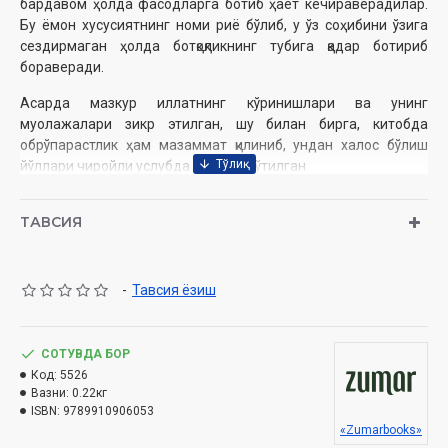
бардавом ҳолда фасодларга ботиб ҳаёт кечираверадилар.
Бу ёмон хусусиятнинг номи риё бўлиб, у ўз соҳибини ўзига
сездирмаган ҳолда ботқоқликнинг тубига қадар ботириб
бораверади.
Асарда мазкур иллатнинг кўринишлари ва унинг
муолажалари зикр этилган, шу билан бирга, китобда
обрўпарастлик ҳам мазаммат қилиниб, ундан халос бўлиш
йўллари чиройли услубда кўрсатиб ўтилган.
ТАВСИЯ
Абу Ҳомид Ғаззолий
Муаллиф
:
Нашрга тайёрловчи:
Яҳёхон Маҳмудов
Нашриёт
: «Zumar books» нашриёти
-
Тавсия ёзиш
Сана
: 2025 йил
Ҳажми
: 240 бет
ISBN
: 978-9910-9060-8-4
СОТУВДА БОР
Ўлчами
: 84x108 1/32
Код:
5526
Муқоваси:
юмшоқ
Вазни:
0.22кг
ISBN:
9789910906053
«Zumarbooks»
Ўзбекистон Республикаси Дин ишлари бўйича қўмитанинг