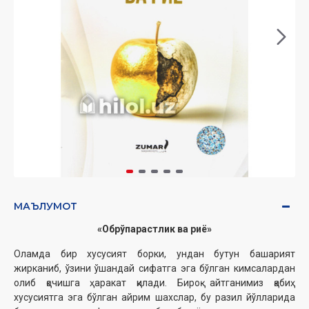
МАЪЛУМОТ
«
Обрўпарастлик ва риё
»
Оламда бир хусусият борки, ундан бутун башарият
жирканиб, ўзини ўшандай сифатга эга бўлган кимсалардан
олиб қочишга ҳаракат қилади. Бироқ айтганимиз қабиҳ
хусусиятга эга бўлган айрим шахслар, бу разил йўлларида