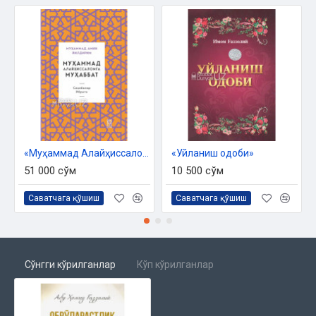
Риёнинг ҳақиқати ва риё қилинадиган амал
Риёнинг даражалари
Риёнинг учинчи рукни риёкорнинг қасд қилган нарсаси
Чумоли ўрмалашидан ҳам махфий бўлган яширин риё
Яширин ва очиқ риёдан амалларни ҳабата қиладиган ва
қилмайдиганлари
Риёнинг давоси ва қалбни муолажа қилиш
Ибодатларни ошкор қилишга берилган рухсат
Гуноҳни яширишга рухсат этилгани, ўзгалар гуноҳидан
инсонларнинг хабардор бўлиши ва унинг устид мазаммат
қилишлари макруҳ экани
«Муҳаммад Алайҳиссаломга муҳаббат» (Саҳобалар ибрати)
«Уйланиш одоби»
Риё ва унинг офатидан қўрқиб, ибодатни тарк этиш
51 000 сўм
10 500 сўм
Халқнинг кўриши таъсирида бандада пайдо бўладиган
ибодатдаги фаолликнив дуруст ва дуруст бўлмаган
Саватчага қўшиш
Саватчага қўшиш
жиҳатлари
Амалга киришишдан олдин ва кейин лозим бўладиган
нарсалар
Сўнгги кўрилганлар
Кўп кўрилганлар