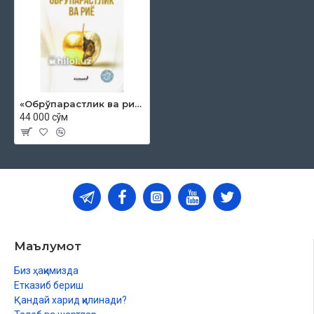
«Обрўпарастлик ва риё»
44 000 сўм
Маълумот
Биз ҳақимизда
Етказиб бериш
Қандай харид қилинади?