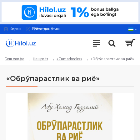
Кириш
Рўйхатдан ўтиш
Нашриёт
«Zumarbooks»
«Обрўпарастлик ва риё»
Бош саҳифа
«Обрўпарастлик ва риё»