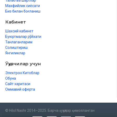
Талаб ва шартлар
Махфийлик сиёсати
Биз билан боғланиш
Кабинет
Шахсий кабинет
Буюртмалар рўйхати
Танлаганларим
Солиштириш
Янгиликлар
Ўқувчилар учун
Электрон Китоблар
Обуна
Сайт харитаси
Оммавий оферта
© Hilol Nashr 2014–2025. Барча ҳуқуқлар ҳимояланган