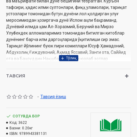
ва маърифати билан дунё бешигини тебратган. Куръон
тафсири, ҳадис илми султонлари, фиқҳ уламолари, тариқат
устозлари томонидан бутун дунёни лол қолдирган улуғ
меросимиздан ҳозиргача дунё Ислом аҳли баҳраманд.
Дунёвий илмда ҳам Ал-Хоразмий, Беруний ва Мирзо
Улуғбекдек алломаларимиз томонидан битилган китоблар
дунёнинг барча илм даргоҳларида ўқитилиши сир эмас.
Тариқат йўлининг буюк пири комиллари Юсуф Ҳамадоний,
Абдухолиқ Ғиждувоний, Аҳмад Яссавий, Занги ота, Саййид
ота ва Баҳоуддин Нақшбандий каби юзлаб зотлар
томонидан қолдирилган муршид ва мурид йўналишлари
ҳозиргача ўқиб-ўрганилиб, жаҳон сўфийларининг дастури
ТАВСИЯ
экани сир эмас. Кўплаб мамлакатларда уларни устоз деб
ҳурмат қилиб, буюк йўлларини тутганлар сонсаноқсиз. Вния
влекари Даҳрий шўролар авлиё зотларни масхаралаб,
-
Тавсия ёзиш
масжид ва мадрасаларни бузиб, уларни меҳмонхона ва
турли корхоналар қилиб беришгани ҳали ёдимиздан
чиқмади. Даҳрийларнинг ғайриинсоний ишлари боис диний
қадриятларимиз, тарихий китобларимиз ва маданий
СОТУВДА БОР
меросларимизнинг аксаридан айрилдик. Ҳозирги кунда
Код:
3622
Вазни:
0.20кг
йўқотилган меросни қайтариш учун кўплаб ҳаракатлар
ISBN:
9789943381131
қилинмоқда. Улуғ авлиёлар мақбаралари қайта