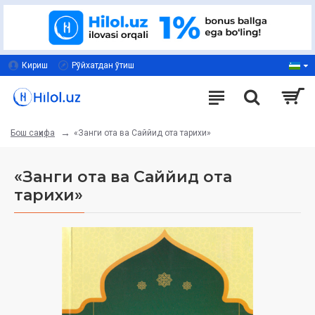
Кириш
Рўйхатдан ўтиш
«Занги ота ва Саййид ота тарихи»
Бош саҳифа
«Занги ота ва Саййид ота
тарихи»