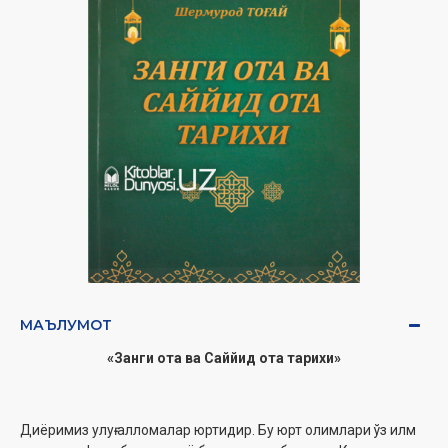
МАЪЛУМОТ
«Занги ота ва Саййид ота тарихи»
Диёримиз улуғ алломалар юртидир. Бу юрт олимлари ўз илм