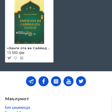
Ўзбекистон Республикаси Вазирлар Маҳкамаси
ҳузуридаги Дин ишлари бўйича қўмитанинг 2021 йилдаги
3885-рақамли хулосаси асосида тайёрланди.
«Занги ота ва Саййид ота тарихи»
15 500 сўм
Маълумот
Биз ҳақимизда