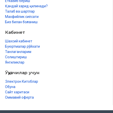
Етказиб бериш
Қандай харид қилинади?
Талаб ва шартлар
Махфийлик сиёсати
Биз билан боғланиш
Кабинет
Шахсий кабинет
Буюртмалар рўйхати
Танлаганларим
Солиштириш
Янгиликлар
Ўқувчилар учун
Электрон Китоблар
Обуна
Сайт харитаси
Оммавий оферта