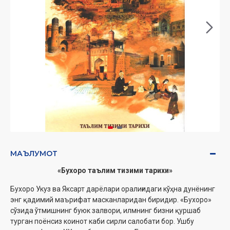
МАЪЛУМОТ
«Бухоро таълим тизими тарихи»
Бухоро Укуз ва Яксарт дарёлари оралиғидаги кўҳна дунёнинг
энг қадимий маърифат масканларидан биридир. «Бухоро»
сўзида ўтмишнинг буюк залвори, илмнинг бизни қуршаб
турган поёнсиз коинот каби сирли салобати бор. Ушбу