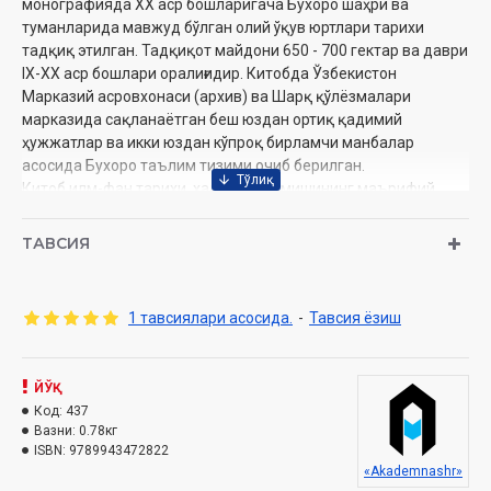
монографияда XX аср бошларигача Бухоро шаҳри ва
туманларида мавжуд бўлган олий ўқув юртлари тарихи
тадқиқ этилган. Тадқиқот майдони 650 - 700 гектар ва даври
IX-XX аср бошлари оралиғидир. Китобда Ўзбекистон
Марказий асровхонаси (архив) ва Шарқ қўлёзмалари
марказида сақланаётган беш юздан ортиқ қадимий
ҳужжатлар ва икки юздан кўпроқ бирламчи манбалар
асосида Бухоро таълим тизими очиб берилган.
Китоб илм-фан тарихи, халқимиз ўтмишининг маърифий
олами билан қизиққан барча ўқувчиларга мўлжалланган.
Ундаги маълумотлар бугунги таълим соҳасидаги
ТАВСИЯ
мутахассислар учун ҳам фойдалидир.
Муаллиф:
Абдусаттор Жуманазар
1 тавсиялари асосида.
-
Тавсия ёзиш
Номи:
«Бухоро таълим тизими тарихи»
Нашриёт:
«Akademnashr»
Ҳажми:
592 бет
ЙЎҚ
Сана:
2017 йил
Код:
437
ISBN:
978-9943-4728-2-2
Вазни:
0.78кг
Ўлчами:
84×108 1/32
ISBN:
9789943472822
Муқоваси:
қаттиқ
«Akademnashr»