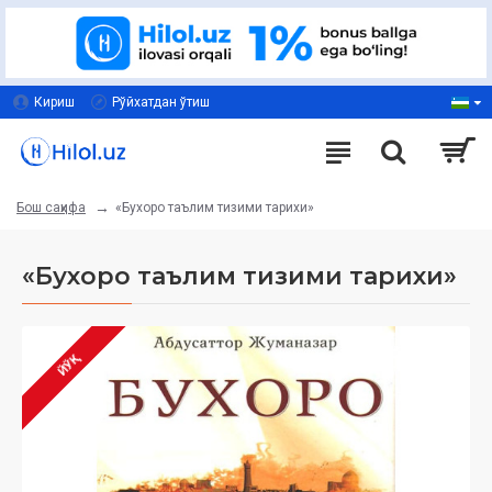
Кириш
Рўйхатдан ўтиш
«Бухоро таълим тизими тарихи»
Бош саҳифа
«Бухоро таълим тизими тарихи»
ЙЎҚ