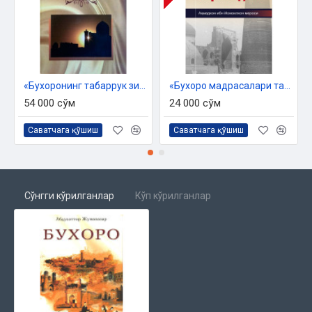
«Бухоронинг табаррук зиёратгоҳлари»
«Бухоро мадрасалари тарихидан»
54 000 сўм
24 000 сўм
Саватчага қўшиш
Саватчага қўшиш
Сўнгги кўрилганлар
Кўп кўрилганлар