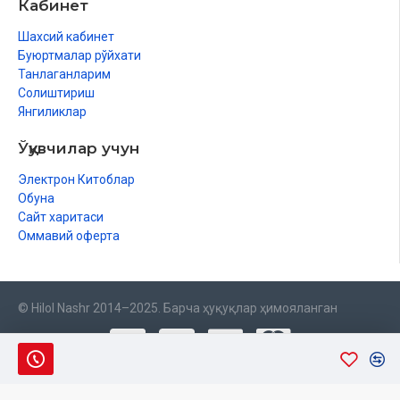
Кабинет
Шахсий кабинет
Буюртмалар рўйхати
Танлаганларим
Солиштириш
Янгиликлар
Ўқувчилар учун
Электрон Китоблар
Обуна
Сайт харитаси
Оммавий оферта
© Hilol Nashr 2014–2025. Барча ҳуқуқлар ҳимояланган