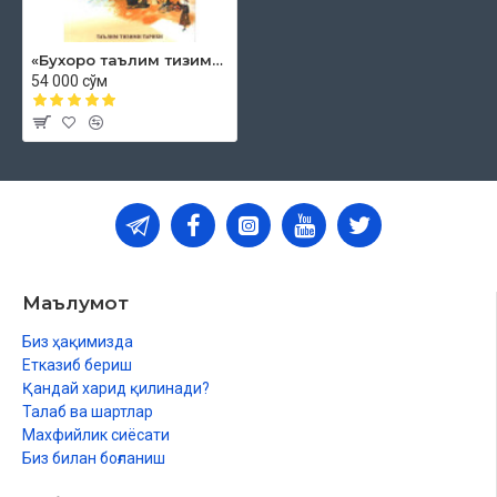
«Бухоро таълим тизими тарихи»
54 000 сўм
Маълумот
Биз ҳақимизда
Етказиб бериш
Қандай харид қилинади?
Талаб ва шартлар
Махфийлик сиёсати
Биз билан боғланиш