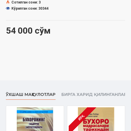
Сотилган сони: 3
Кўрилган сони: 30344
54 000 сўм
ЎХШАШ МАҲСУЛОТЛАР
БИРГА ХАРИД ҚИЛИНГАНЛАР
ЙЎҚ