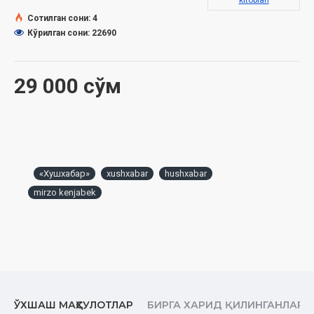
kitoblari
Жаҳон Ўзбекларига
Сотилган сони: 4
Кўрилган сони: 22690
Халқим қасидаси
Ўзбек тили
29 000 сўм
Ватан
НАВБАҲОР
Навбаҳор
Шукрона
«Хушхабар»
xushxabar
hushxabar
mirzo kenjabek
Тошкент таронаси
Суюнчи
ТEРМИЗ САДОЛАРИ
Безавол қалъа.
Термиз дарахтлари
ЎХШАШ МАҲСУЛОТЛАР
БИРГА ХАРИД ҚИЛИНГАНЛАР