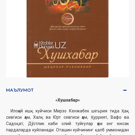
МАЪЛУМОТ
«Хушхабар»
Илоҳий ишқ куйчиси Мирзо Кенжабек шеърия тида Ҳақ
севгиси ҳам, Халқ ва Юрт севгиси ҳам, Ҳуррият, Вафо ва
Садоқат, Дўстлик каби олий туйғулар ҳам энг юксак
пардаларда куйланади. Оташин куйчининг қалб уммонидан