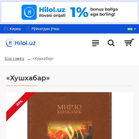
Кириш
Рўйхатдан ўтиш
«Хушхабар»
Бош саҳифа
«Хушхабар»
ЙЎҚ