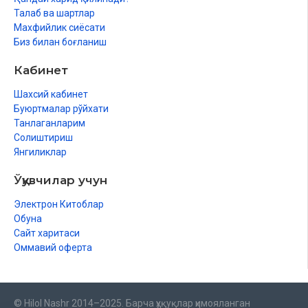
Доимо расми муҳаббат бор эмиш
Талаб ва шартлар
Махфийлик сиёсати
Тазмин
Биз билан боғланиш
Ҳали ўлмай туриб
Кабинет
ШEРОЗ ИЛҲОМЛАРИ
Шахсий кабинет
Шероз сарвлари
Буюртмалар рўйхати
Танлаганларим
Не замон озод хаёлим
Солиштириш
Янгиликлар
Қуръон дарвозаси
Ўқувчилар учун
Ҳофиз фоли
Электрон Китоблар
Ҳайрат тоши
Обуна
Илоҳий санъат
Сайт харитаси
Оммавий оферта
Ҳикмат
Соҳибқирон
© Hilol Nashr 2014–2025. Барча ҳуқуқлар ҳимояланган
Дабусия қалъаси