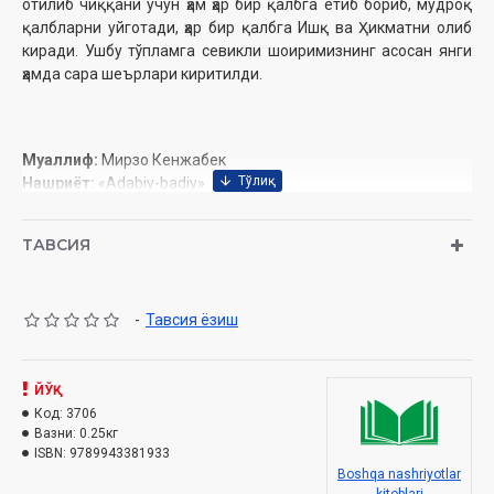
отилиб чиққани учун ҳам ҳар бир қалбга етиб бориб, мудроқ
қалбларни уйготади, ҳар бир қалбга Ишқ ва Ҳикматни олиб
киради. Ушбу тўпламга севикли шоиримизнинг асосан янги
ҳамда сара шеърлари киритилди.
Муаллиф:
Мирзо Кенжабек
Нашриёт:
«Adabiy-badiy»
Сана:
2018 йил
Ҳажми:
175 бет
ТАВСИЯ
ISBN:
978-9943-381-93-3
Бичими:
60×90 1/16
Муқоваси:
қаттиқ
-
Тавсия ёзиш
МУНДАРИЖА
ЙЎҚ
АЗИЗ ЎЗБEКИСТОН СEНИ КИМ СEВМАС!
Код:
3706
Вазни:
0.25кг
Ватан кимга қолар
ISBN:
9789943381933
Boshqa nashriyotlar
Она Ўзбекистон