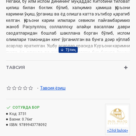
Негаки, бу илм ислом динининг муқаддас Китобини тиловат
қилиш билан боғлик бўлиб, халқимиз ҳамиша Қуръони
каримни ўқиш, ўрганиш ва ёд олишга катта эътибор қаратиб
келган. Қуръони карим илмлари севикли пайғамбаримиз
жаноб Расулуллоҳ соллаллоҳу алайҳи васаллам даври
саодатларидан бошлаб шакллана борган бўлиб, ислом
олимлари томонидан кенг ўрганилган ва бунга доир кўплаб
асарлар яратилган. Ушбу асарлар орасида Куръони каримни
пухта ёд олишда ва хусусан, лафзлари бир-бирига ўхшаш
бўлган - муташобиҳ оятларни бир-биридан ҳам маъно, ҳам
лафз жиҳатидан ажрата олиш ва тиловат асносида бундай
ТАВСИЯ
ўринларда адашишларсиз тиловат қилишда, ушбу қўлланма
қироат илмида мутахассис бўлганлар учун ҳам, толиби илм
бўлганлар учун ҳам муҳим саналади. Ушбу қўлланмада
-
Тавсия ёзиш
ўхшаш бўлган лафзий муташобиҳ оятларни ажратишнинг
қатор усуллари мазмунига кўра таснифланган ва лафзлари
ўхшаш бўлган оятлар бирма-бир такдим этилган.
СОТУВДА БОР
Код:
3731
Вазни:
0.76кг
Муаллиф:
ISBN:
9789943778092
Гулруҳ Мирзо қизи
«Zilol buloq»
Нашриёт:
«Zilol buloq» нашриёти