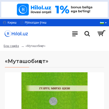
Кириш
Рўйхатдан ўтиш
«Муташобиҳот»
Бош саҳифа
«Муташобиҳот»