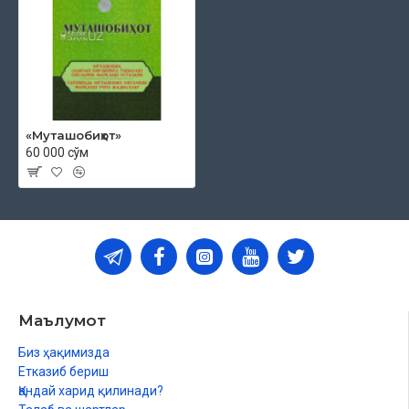
«Муташобиҳот»
60 000 сўм
Маълумот
Биз ҳақимизда
Етказиб бериш
Қандай харид қилинади?