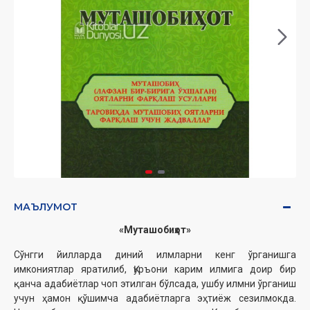
МАЪЛУМОТ
«Муташобиҳот»
Сўнгги йилларда диний илмларни кенг ўрганишга
имкониятлар яратилиб, Қуръони карим илмига доир бир
қанча адабиётлар чоп этилган бўлсада, ушбу илмни ўрганиш
учун ҳамон қўшимча адабиётларга эҳтиёж сезилмокда.