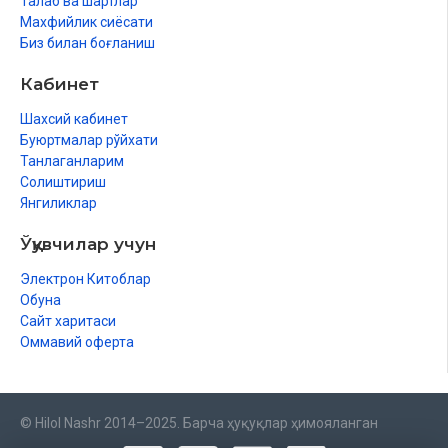
Талаб ва шартлар
Махфийлик сиёсати
Биз билан боғланиш
Кабинет
Шахсий кабинет
Буюртмалар рўйхати
Танлаганларим
Солиштириш
Янгиликлар
Ўқувчилар учун
Электрон Китоблар
Обуна
Сайт харитаси
Оммавий оферта
© Hilol Nashr 2014–2025. Барча ҳуқуқлар ҳимояланган