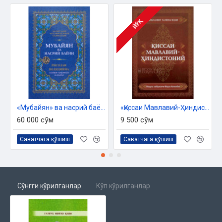
ЙЎҚ
«Мубайян» ва насрий баёни. «Рисолаи Волидиййа» асари назмий таржимаси ва шархи
«Қиссаи Мавлавий-Ҳиндистоний»
60 000 сўм
9 500 сўм
Саватчага қўшиш
Саватчага қўшиш
Сўнгги кўрилганлар
Кўп кўрилганлар