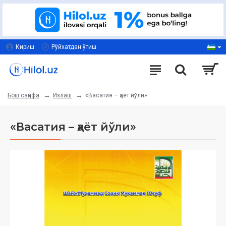
Кириш
Рўйхатдан ўтиш
Излаш
«Васатия – ҳаёт йўли»
Бош саҳифа
«Васатия – ҳаёт йўли»