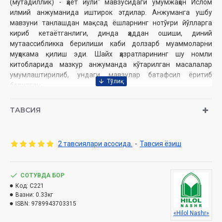
(мўтадиллик) - ҳаёт йўли" мавзусидаги умумжаҳон Ислом
илмий анжуманида иштирок этдилар. Анжуманга ушбу
мавзуни танлашдан мақсад ёшларнинг нотўғри йўлларга
кириб кетаётганлиги, динда ҳаддан ошиши, диний
мутаассибликка берилиши каби долзарб муаммоларни
муҳокама қилиш эди. Шайх ҳазратларининг шу номли
китобларида мазкур анжуманда кўтарилган масалалар
умумлаштирилиб, ундаги мавзулар батафсил ёритиб
берилган.
Муаллиф:
Шайх Муҳаммад Содиқ Муҳаммад Юсуф
ТАВСИЯ
Нашриёт:
«Hilol-Nashr» нашриёт-матбааси
Сана:
2024 йил (2016, 2019, 2021, 2023, 2024 )
Ҳажми:
312 бет
2 тавсиялари асосида.
-
Тавсия ёзиш
ISBN:
978-9943-7033-1-5
Ўлчами:
84×108/32
Муқоваси:
қаттиқ
СОТУВДА БОР
Ўзбекистон Республикаси Дин ишлари бўйича
Код:
C221
қўмитасининг 2023 йил 26 сентябрдаги 03-07/7391
Вазни:
0.33кг
ISBN:
9789943703315
рақамли хулосаси асосида тайёрланди.
«Hilol Nashr»