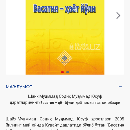
МАЪЛУМОТ
Шайх Муҳаммад Содиқ Муҳаммад Юсуф
ҳазратларининг
«Васатия – ҳаёт йўли»
деб номланган китоблари
Шайҳ Муҳаммад Содиқ Муҳаммад Юсуф ҳазратлари 2005
йилнинг май ойида Кувайт давлатида бўлиб ўтган "Васатия