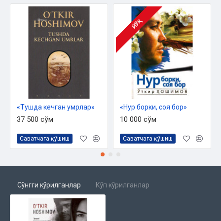
ЙЎҚ
«Тушда кечган умрлар»
«Нур борки, соя бор»
37 500 сўм
10 000 сўм
Саватчага қўшиш
Саватчага қўшиш
Сўнгги кўрилганлар
Кўп кўрилганлар