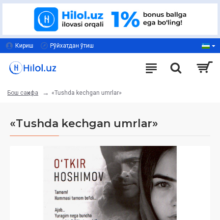
Кириш
Рўйхатдан ўтиш
«Tushda kechgan umrlar»
Бош саҳифа
«Tushda kechgan umrlar»