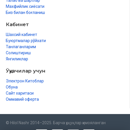
Талаб ва шартлар
Махфийлик сиёсати
Биз билан боғланиш
Кабинет
Шахсий кабинет
Буюртмалар рўйхати
Танлаганларим
Солиштириш
Янгиликлар
Ўқувчилар учун
Электрон Китоблар
Обуна
Сайт харитаси
Оммавий оферта
© Hilol Nashr 2014–2025. Барча ҳуқуқлар ҳимояланган