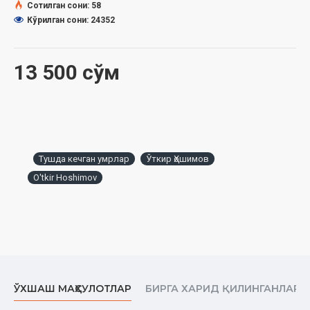
Сотилган сони: 58
Кўрилган сони: 24352
13 500 сўм
Тушда кечган умрлар
Ўткир Ҳошимов
O'tkir Hoshimov
ЎХШАШ МАҲСУЛОТЛАР
БИРГА ХАРИД ҚИЛИНГАНЛАР