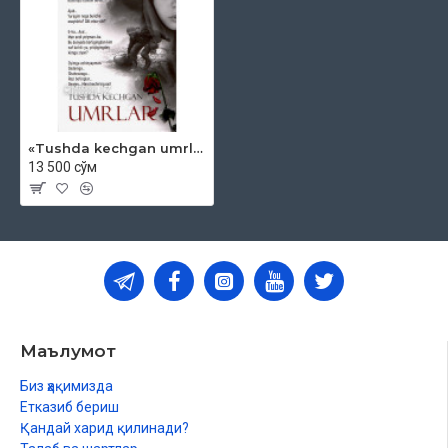
«Tushda kechgan umrlar»
13 500 сўм
Маълумот
Биз ҳақимизда
Етказиб бериш
Қандай харид қилинади?