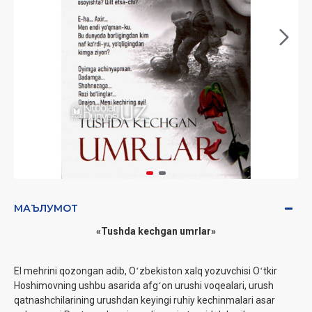
МАЪЛУМОТ
«Tushda kechgan umrlar»
El mehrini qozongan adib, Oʻzbekiston xalq yozuvchisi Oʻtkir
Hoshimovning ushbu asarida afgʻon urushi voqealari, urush
qatnashchilarining urushdan keyingi ruhiy kechinmalari asar