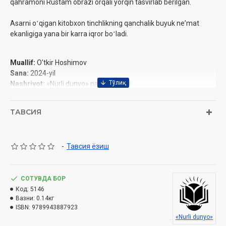
qahramoni Rustam obrazi orqali yorqin tasvirlab berilgan.
Asarni oʻqigan kitobxon tinchlikning qanchalik buyuk neʼmat
ekanligiga yana bir karra iqror boʻladi.
Muallif:
O'tkir Hoshimov
Sana:
2024-yil
Nashriyot:
«Nurli dunyo» nashriyot uyi‎
Hajmi:
288 bet‎
ISBN:
978-9943-8879-2-3
ТАВСИЯ
O'lcham:
84x108 1/32‎
Muqovasi:
yumshoq
-
Тавсия ёзиш
СОТУВДА БОР
Код:
5146
Вазни:
0.14кг
ISBN:
9789943887923
«Nurli dunyo»