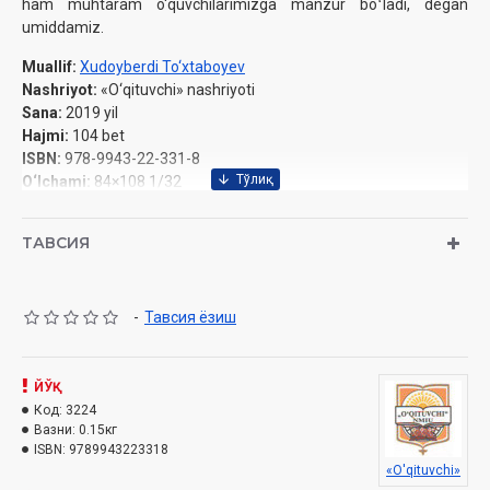
ham muhtaram o'quvchilarimizga manzur boʻladi, degan
umiddamiz.
Muallif:
Xudoyberdi To‘xtaboyev
Nashriyot:
«O
‘qituvchi
» nashriyoti
Sana:
2019 yil
Hajmi:
104 bet
ISBN:
978-9943-22-331-8
O‘lchami:
84×108 1/32‎
Muqovasi:
yumshoq
ТАВСИЯ
-
Тавсия ёзиш
ЙЎҚ
Код:
3224
Вазни:
0.15кг
ISBN:
9789943223318
«O'qituvchi»