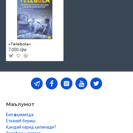
«Telebola»
7 000 сўм
Маълумот
Биз ҳақимизда
Етказиб бериш
Қандай харид қилинади?