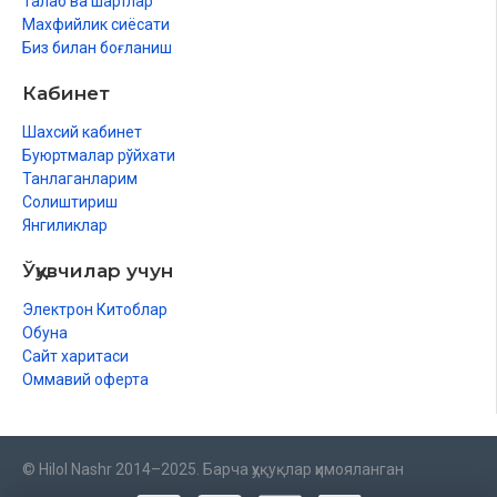
Талаб ва шартлар
Махфийлик сиёсати
Биз билан боғланиш
Кабинет
Шахсий кабинет
Буюртмалар рўйхати
Танлаганларим
Солиштириш
Янгиликлар
Ўқувчилар учун
Электрон Китоблар
Обуна
Сайт харитаси
Оммавий оферта
© Hilol Nashr 2014–2025. Барча ҳуқуқлар ҳимояланган