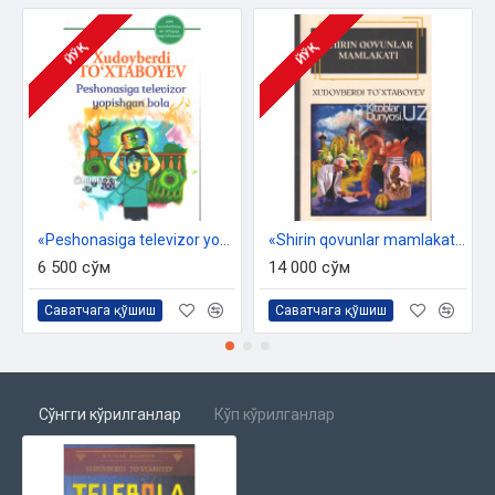
ЙЎҚ
ЙЎҚ
«Peshonasiga televizor yopishgan bolaning sarguzashtlari»‎
«Shirin qovunlar mamlakati yoki sehrgarlar jangi»‎
6 500 сўм
14 000 сўм
Саватчага қўшиш
Саватчага қўшиш
Сўнгги кўрилганлар
Кўп кўрилганлар