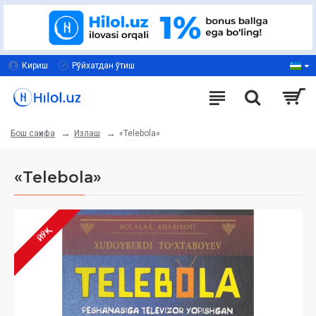
Кириш
Рўйхатдан ўтиш
Излаш
«Telebola»
Бош саҳифа
«Telebola»
ЙЎҚ