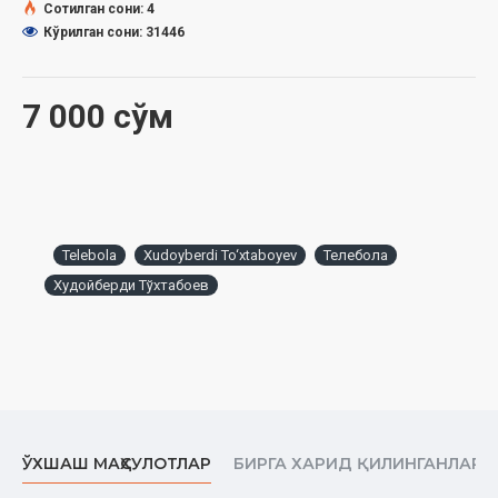
Сотилган сони: 4
Кўрилган сони: 31446
7 000 сўм
Telebola
Xudoyberdi To‘xtaboyev
Телебола
Худойберди Тўхтабоев
ЎХШАШ МАҲСУЛОТЛАР
БИРГА ХАРИД ҚИЛИНГАНЛАР