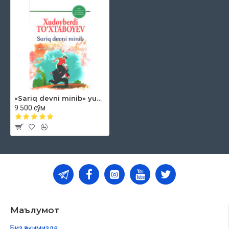
«Sariq devni minib» yumshoq muqova
9 500 сўм
Маълумот
Биз ҳақимизда