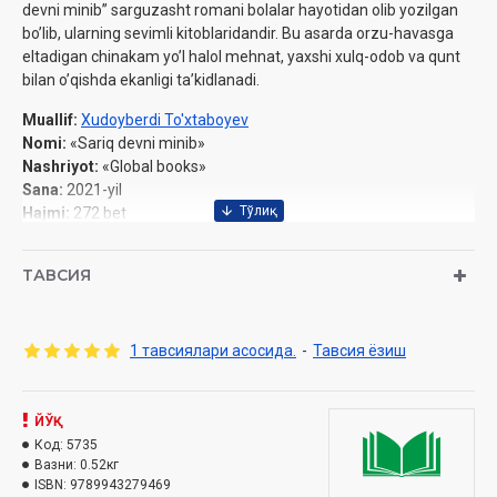
‎devni minib” sarguzasht romani bolalar hayotidan olib yozilgan
bo’lib, ularning sevimli ‎kitoblaridandir. Bu asarda orzu-havasga
eltadigan chinakam yo’l halol mehnat, yaxshi xulq-odob ‎va qunt
bilan o’qishda ekanligi ta’kidlanadi.‎
Muallif:
Xudoyberdi To'xtaboyev
Nomi:
«Sariq devni minib»
Nashriyot:
«Global books»
Sana:
2021-yil
Hajmi:
272 bet
ISBN:
978-9943-6752-1-6
O'lchami:
84х108 1/32
ТАВСИЯ
Muqovasi:
yumshoq
1 тавсиялари асосида.
-
Тавсия ёзиш
ЙЎҚ
Код:
5735
Вазни:
0.52кг
ISBN:
9789943279469