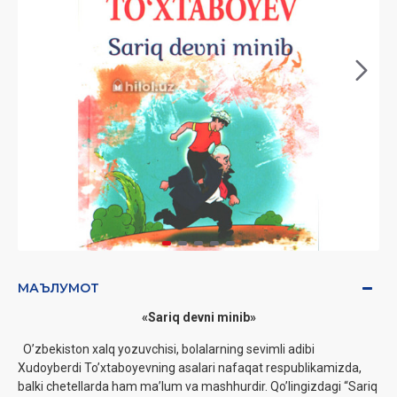
МАЪЛУМОТ
«Sariq devni minib»
O’zbekiston xalq yozuvchisi, bolalarning sevimli adibi
Xudoyberdi To’xtaboyevning asalari ‎nafaqat respublikamizda,
balki chetellarda ham ma’lum va mashhurdir. Qo’lingizdagi “Sariq