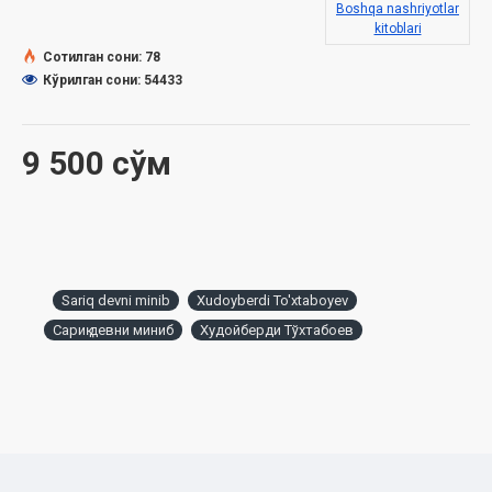
Boshqa nashriyotlar
kitoblari
Сотилган сони: 78
Кўрилган сони: 54433
9 500 сўм
Sariq devni minib
Xudoyberdi To'xtaboyev
Сариқ девни миниб
Худойберди Тўхтабоев