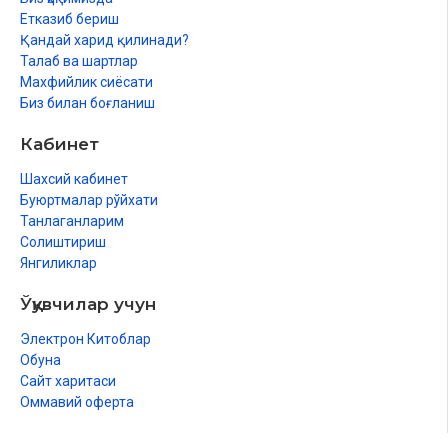
Етказиб бериш
Қандай харид қилинади?
Талаб ва шартлар
Махфийлик сиёсати
Биз билан боғланиш
Кабинет
Шахсий кабинет
Буюртмалар рўйхати
Танлаганларим
Солиштириш
Янгиликлар
Ўқувчилар учун
Электрон Китоблар
Обуна
Сайт харитаси
Оммавий оферта