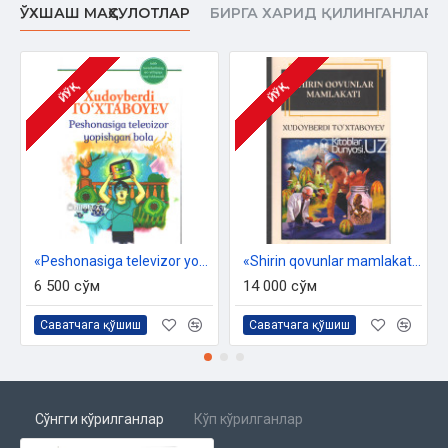
ЎХШАШ МАҲСУЛОТЛАР
БИРГА ХАРИД ҚИЛИНГАНЛАР
ЙЎҚ
ЙЎҚ
«Peshonasiga televizor yopishgan bolaning sarguzashtlari»‎
«Shirin qovunlar mamlakati yoki sehrgarlar jangi»‎
6 500 сўм
14 000 сўм
Саватчага қўшиш
Саватчага қўшиш
Сўнгги кўрилганлар
Кўп кўрилганлар