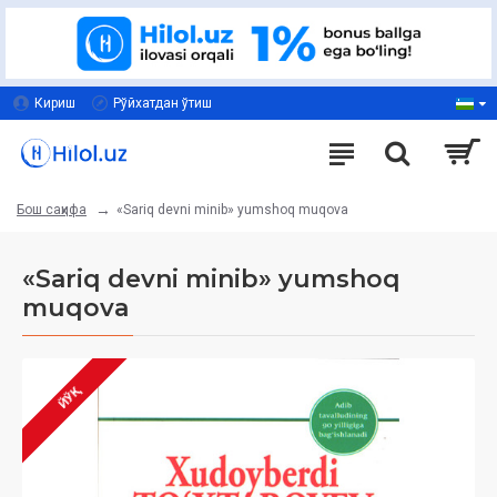
Кириш
Рўйхатдан ўтиш
«Sariq devni minib» yumshoq muqova
Бош саҳифа
«Sariq devni minib» yumshoq
muqova
ЙЎҚ