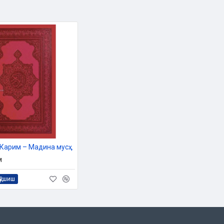
«Қуръони Карим – Мадина мусҳафи» (Сариқ қоғозда)
м
қўшиш