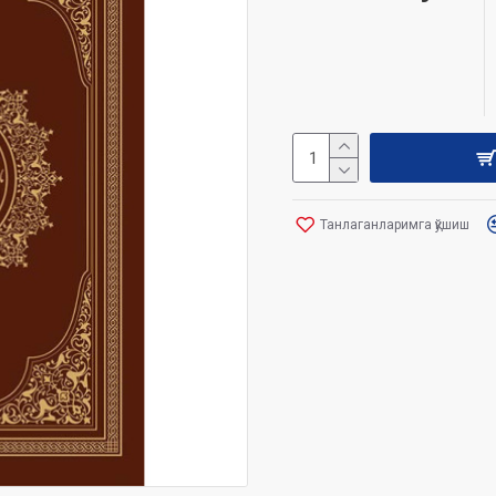
Танлаганларимга қўшиш