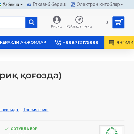
Етказиб бериш
Электрон китоблар
Ўзбекча
0
Кириш
Рўйхатдан ўтиш
+998712175999
КЕРАКЛИ АНЖОМЛАР
ЯНГИЛИ
ариқ қоғозда)
 асосида.
-
Тавсия ёзиш
СОТУВДА БОР