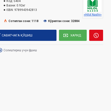
Код:
5404
Вазни:
0.92кг
ISBN:
9789943942813
«Hilol Nashr»
Сотилган сони: 1118
Кўрилган сони: 32884
САВАТЧАГА ҚЎШИШ
ХАРИД
Солиштириш учун қўшиш