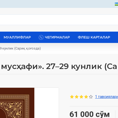
МУАЛЛИФЛАР
ЧЕГИРМАЛАР
ФЛЕШ КАРТАЛАР
9 кунлик (Сариқ қоғозда)
 мусҳафи». 27–29 кунлик (С
1 тавсиялари
61 000 сўм