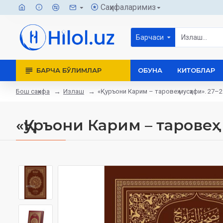
Саҳифаларимиз
Барчаси
БАРЧА БЎЛИМЛАР
ОБУНА
КИТОБЛАР
Бош саҳифа
Излаш
«Қуръони Карим – таровеҳ мусҳафи». 27–2
«Қуръони Карим – таровеҳ