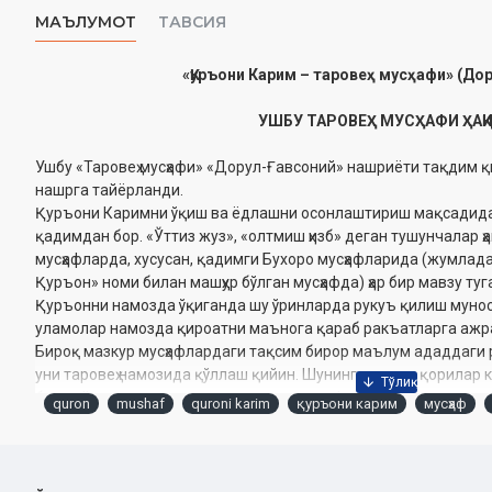
МАЪЛУМОТ
ТАВСИЯ
«Қуръони Карим – таровеҳ мусҳафи» (До
УШБУ ТАРОВЕҲ МУСҲАФИ ҲАҚ
Ушбу «Таровеҳ мусҳафи» «Дорул-Ғавсоний» нашриёти тақдим қ
нашрга тайёрланди.
Қуръони Каримни ўқиш ва ёдлашни осонлаштириш мақсадида
қадимдан бор. «Ўттиз жуз», «олтмиш ҳизб» деган тушунчалар 
мусҳафларда, хусусан, қадимги Бухоро мусҳафларида (жумлад
Қуръон» номи билан машҳур бўлган мусҳафда) ҳар бир мавзу туг
Қуръонни намозда ўқиганда шу ўринларда рукуъ қилиш мунос
уламолар намозда қироатни маънога қараб ракъатларга ажр
Бироқ мазкур мусҳафлардаги тақсим бирор маълум ададдаги 
уни таровеҳ намозида қўллаш қийин. Шунинг учун ҳам қорилар к
бермай, намоздаги қироатни одатда саҳифалар кесимида рак
quron
mushaf
quroni karim
қуръони карим
мусҳаф
Қуръоннинг саҳифа-саҳифа ёдланиши ҳам намозда қироатни м
халал беради. Аммо бир ракъатдаги қироат худди бир ўтири
олингани учун таровеҳдаги хатмларда ҳамда кундалик намозл
мавзуга қараб ракъатларга бўлиш афзалдир. Бу иш бир жиҳат