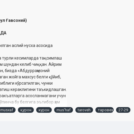
рул Ғавсоний)
ИДА
илган аслий нусха асосида
 турли кесимларда тақсимлаш
ҳам шундан келиб чиққан. Айрим
ан, бизда «Абдурраҳмоний
аган жойга махсус белги қўйиб,
иблиги кўрсатилган, чунки
атиш кераклигини таъкидлашган.
ракъатларга асосланмагани учун
ўпинча бу белгига эътибор ҳам
ъатларга тақсимлайдилар.
musxaf
қурон
курон
mus'haf
taroveh
таровеҳ
27-29
аъноларга кўра тақсимлашга
шдаги тиловатдек эътиборга
арда қироатни айнан маъно ва
дан Қуръонга нисбатан одоб