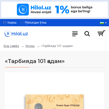
Кириш
Рўйхатдан ўтиш
Излаш
«Тарбияда 101 қадам»
Бош саҳифа
«Тарбияда 101 қадам»