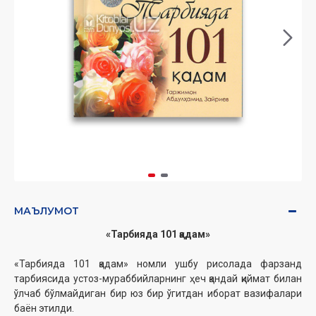
МАЪЛУМОТ
«Тарбияда 101 қадам»
«Тарбияда 101 қадам» номли ушбу рисолада фарзанд
тарбиясида устоз-мураббийларнинг ҳеч қандай қиймат билан
ўлчаб бўлмайдиган бир юз бир ўгитдан иборат вазифалари
баён этилди.