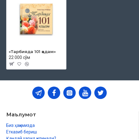
«Тарбияда 101 қадам»
22 000 сўм
Маълумот
Биз ҳақимизда
Етказиб бериш
Қандай харид қилинади?