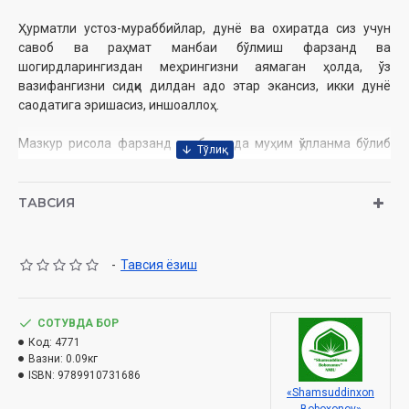
Ҳурматли устоз-мураббийлар, дунё ва охиратда сиз учун
савоб ва раҳмат манбаи бўлмиш фарзанд ва
шогирдларингиздан меҳрингизни аямаган ҳолда, ўз
вазифангизни сидқи дилдан адо этар экансиз, икки дунё
саодатига эришасиз, иншоаллоҳ.
Мазкур рисола фарзанд тарбиясида муҳим қўлланма бўлиб
хизмат қилади деган умиддамиз.
Муаллиф:
Усмон Нури Тўпбош
ТАВСИЯ
Таржимон:
Абдулҳамид Зайриев
Нашриёт:
«Shamsuddinxon Boboxonov»
Сана:
2024 йил (2022)
-
Тавсия ёзиш
Ҳажми:
116 бет
ISBN:
978-9910-12-744-9
Ўлчами:
60x84 1/16
СОТУВДА БОР
Муқоваси:
юмшоқ
Код:
4771
Вазни:
0.09кг
ISBN:
9789910731686
Ўзбекистон Республикаси Дин ишлари бўйича қўмитанинг
«Shamsuddinxon
2023 йил 2 августдаги 02-07/6252-сонли хулосаси асосида