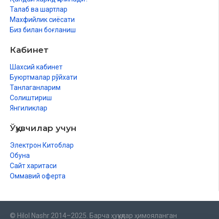
Талаб ва шартлар
Махфийлик сиёсати
Биз билан боғланиш
Кабинет
Шахсий кабинет
Буюртмалар рўйхати
Танлаганларим
Солиштириш
Янгиликлар
Ўқувчилар учун
Электрон Китоблар
Обуна
Сайт харитаси
Оммавий оферта
© Hilol Nashr 2014–2025. Барча ҳуқуқлар ҳимояланган