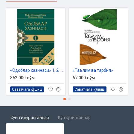
«Одоблар хазинаси» 1, 2, 3, 4 - жузлари
«Таълим ва тарбия»
352 000 сўм
67 000 сўм
Саватчага қўшиш
Саватчага қўшиш
Сўнгги кўрилганлар
Кўп кўрилганлар