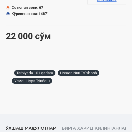
Boboxonov»
нашрга тайёрланди
Сотилган сони: 67
Кўрилган сони: 14871
22 000 сўм
Tarbiyada 101 qadam
Usmon Nuri To'pbosh
Усмон Нури Тўпбош
ЎХШАШ МАҲСУЛОТЛАР
БИРГА ХАРИД ҚИЛИНГАНЛАР