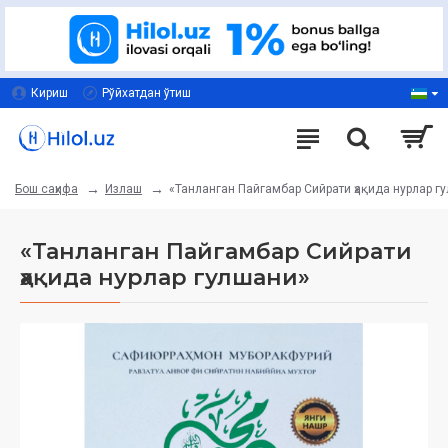
Кириш
Рўйхатдан ўтиш
Излаш
«Танланган Пайгамбар Сийрати ҳақида нурлар г
Бош саҳифа
«Танланган Пайгамбар Сийрати
ҳақида нурлар гулшани»