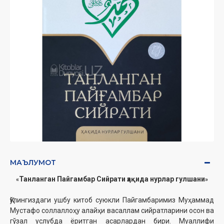
МАЪЛУМОТ
Танланган Пайгамбар Сийрати ҳақида нурлар гулшани
«
»
Қўлингиздаги ушбу китоб суюкли Пайгамбаримиз Муҳаммад
Мустафо соллаллоҳу алайҳи васаллам сийратларини осон ва
гўзал услубда ёритган асарлардан бири. Муаллифи