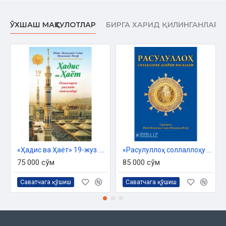
ЎХШАШ МАҲСУЛОТЛАР
БИРГА ХАРИД ҚИЛИНГАНЛАР
«Ҳадис ва Ҳаёт» 19-жуз. Оламларга раҳмат Пайғамбар
«Расулуллоҳ соллаллоҳу алайҳи васаллам»
75 000 сўм
85 000 сўм
Саватчага қўшиш
Саватчага қўшиш