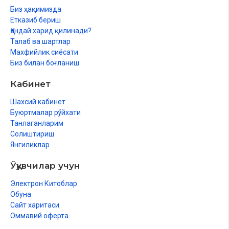
Биз ҳақимизда
Етказиб бериш
Қандай харид қилинади?
Талаб ва шартлар
Махфийлик сиёсати
Биз билан боғланиш
Кабинет
Шахсий кабинет
Буюртмалар рўйхати
Танлаганларим
Солиштириш
Янгиликлар
Ўқувчилар учун
Электрон Китоблар
Обуна
Сайт харитаси
Оммавий оферта