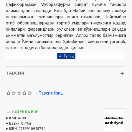
Сафиюрраҳмон Муборакфурий сийрат бўйича таниқли
олимлардан саналади. Китобда Набий соллаллоҳу алайҳи
васалламнинг туғилишлари, вояга етишлари, Пайғамбар
этиб юборилишларидан тортиб умрлари ниҳоясига қадар,
оилалари, фарзандлари, хулқлари ва кўринишлари ҳақида
қимматли маълумотлар берилган. Аллоҳ таоло барчамизга
аввало Ўзини танишни, яна Ҳабибининг сийратини ўрганиб,
нажот топадиган бандаларидан қилсин.
Муаллиф:
Софийюрроҳман Муборакфурий
Таржимонлар:
Муҳаммадсиддиқ Усмонов, Аъзамхон
ТАВСИЯ
Абдураҳмонов, Адҳамжон Янгибоев
Нашриёт:
«Matbaachi» нашриёти
Сана:
2024 йил
-
Тавсия ёзиш
Ҳажми:
384 бет
ISBN:
978-9910-9487-9-4
Ўлчами:
70x100 1/16
СОТУВДА БОР
Муқоваси:
қаттиқ
Код:
4700
Вазни:
0.79кг
ISBN:
9789910948794