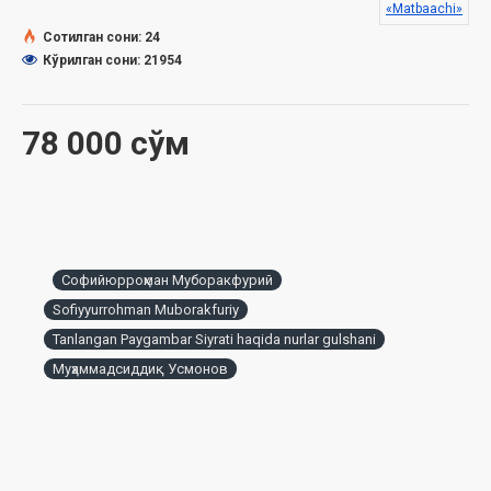
«Matbaachi»
Ўзбекистон Республикаси Вазирлар Маҳкамаси ҳузуридаги
Дин ишлари бўйича қўмитанинг
2023 йил 28
ноябрдаги
03-
Сотилган сони: 24
07/9026-сонли хулосаси асосида тайёрланди.
Кўрилган сони: 21954
78 000 сўм
Софийюрроҳман Муборакфурий
Sofiyyurrohman Muborakfuriy
Tanlangan Paygambar Siyrati haqida nurlar gulshani
Муҳаммадсиддиқ Усмонов