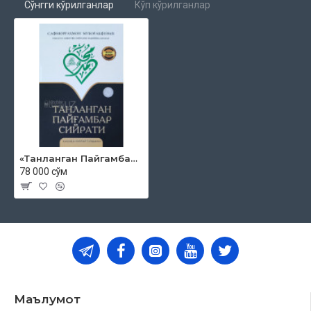
Сўнгги кўрилганлар
Кўп кўрилганлар
«Танланган Пайгамбар Сийрати ҳақида нурлар гулшани»
78 000 сўм
Маълумот