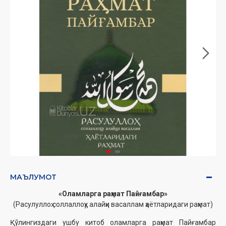
МАЪЛУМОТ
«Оламларга раҳмат Пайғамбар»
(Расулуллоҳ соллаллоҳу алайҳи васаллам ҳаётларидаги раҳмат)
Қўлингиздаги ушбу китоб оламларга раҳмат Пайғамбар