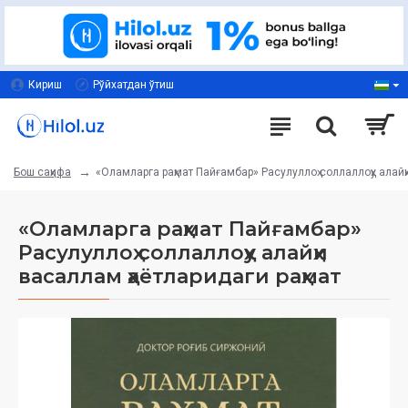
Кириш
Рўйхатдан ўтиш
«Оламларга раҳмат Пайғамбар» Расулуллоҳ соллаллоҳу алайҳ
Бош саҳифа
«Оламларга раҳмат Пайғамбар»
Расулуллоҳ соллаллоҳу алайҳи
васаллам ҳаётларидаги раҳмат