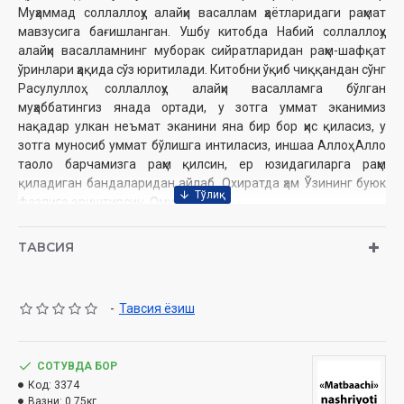
Муҳаммад соллаллоҳу алайҳи васаллам ҳаётларидаги раҳмат
мавзусига бағишланган. Ушбу китобда Набий соллаллоҳу
алайҳи васалламнинг муборак сийратларидан раҳм-шафқат
ўринлари ҳақида сўз юритилади. Китобни ўқиб чиққандан сўнг
Расулуллоҳ соллаллоҳу алайҳи васалламга бўлган
муҳаббатингиз янада ортади, у зотга уммат эканимиз
нақадар улкан неъмат эканини яна бир бор ҳис қиласиз, у
зотга муносиб уммат бўлишга интиласиз, иншаа Аллоҳ. Аллоҳ
таоло барчамизга раҳм қилсин, ер юзидагиларга раҳм
қиладиган бандаларидан айлаб, Охиратда ҳам Ўзининг буюк
фазлига эриштирсин. Омийн!
ТАВСИЯ
МУАЛЛИФ, АСАР ВА ТАРЖИМА ҲАҚИДА
Китоб муаллифи - доктор Рогиб Саржоний нафакат
Мисрнинг, балки дунёнинг машҳур уламоларидан бири
-
Тавсия ёзиш
саналади. 1964 йил Мисрда таваллуд топган. 1988 йил
Қохира университети Тиббиёт йўналишини имтиёзли тарзда
битирган. 1992 йил магистрлик даражасини олган. Доктор
СОТУВДА БОР
Рогиб Саржоний 1991 йилда Курьони каримни ёд олган ва
Код:
3374
Ислом тарихига оид кўплаб тадқиқотлар, илмий ишларни
Вазни:
0.75кг