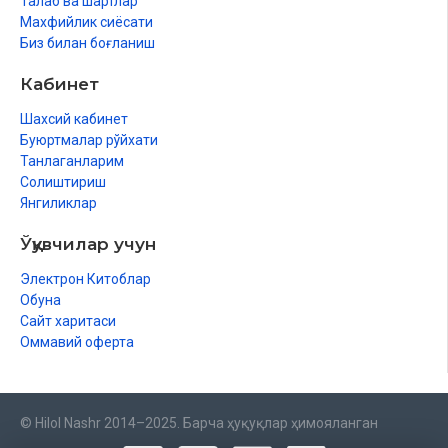
Талаб ва шартлар
Махфийлик сиёсати
Биз билан боғланиш
Кабинет
Шахсий кабинет
Буюртмалар рўйхати
Танлаганларим
Солиштириш
Янгиликлар
Ўқувчилар учун
Электрон Китоблар
Обуна
Сайт харитаси
Оммавий оферта
© Hilol Nashr 2014–2025. Барча ҳуқуқлар ҳимояланган