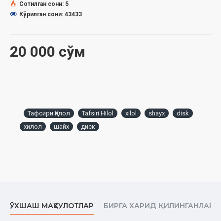
Сотилган сони: 5
Кўрилган сони: 43433
20 000 сўм
Тафсири Ҳилол
Tafsiri Hilol
xilol
shayx
disk
хилол
шайх
диск
ЎХШАШ МАҲСУЛОТЛАР
БИРГА ХАРИД ҚИЛИНГАНЛАР