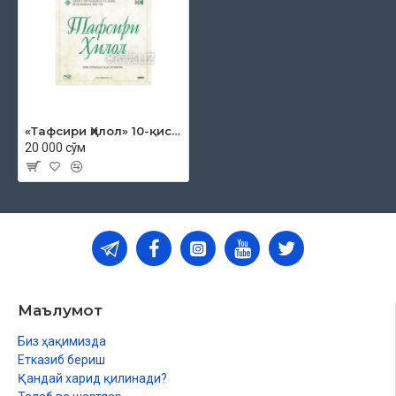
«Тафсири Ҳилол» 10-қисм (MP3)
20 000 сўм
Маълумот
Биз ҳақимизда
Етказиб бериш
Қандай харид қилинади?