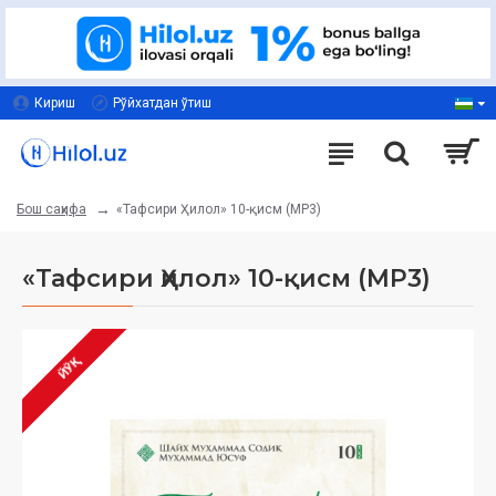
Кириш
Рўйхатдан ўтиш
«Тафсири Ҳилол» 10-қисм (MP3)
Бош саҳифа
«Тафсири Ҳилол» 10-қисм (MP3)
ЙЎҚ