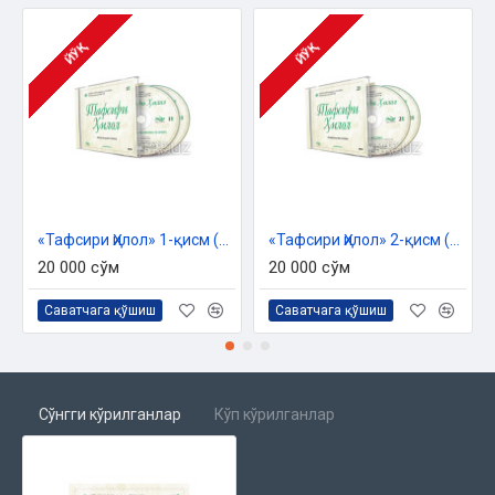
ЙЎҚ
ЙЎҚ
«Тафсири Ҳилол» 1-қисм (MP3)
«Тафсири Ҳилол» 2-қисм (MP3)
20 000 сўм
20 000 сўм
Саватчага қўшиш
Саватчага қўшиш
Сўнгги кўрилганлар
Кўп кўрилганлар