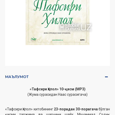
МАЪЛУМОТ
«Тафсири Ҳилол» 10-қисм (MP3)
(Жума сурасидан Наас сурасигача)
«Тафсири Ҳилол» китобининг
23-порадан 30-порагача
бўлган
қисми таржима ва шарҳини шайх Муҳаммад Содиқ