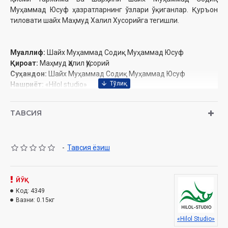
Муҳаммад Юсуф ҳазратларнинг ўзлари ўқиганлар. Қуръон
тиловати шайх Маҳмуд Халил Хусорийга тегишли.
Муаллиф:
Шайх Муҳаммад Содиқ Муҳаммад Юсуф
Қироат:
Маҳмуд Ҳалил Ҳусорий
Суҳандон:
Шайх Муҳаммад Содиқ Муҳаммад Юсуф
Нашриёт:
«Hilol studio»
Сана:
2023
ТАВСИЯ
-
Тавсия ёзиш
ЙЎҚ
Код:
4349
Вазни:
0.15кг
«Hilol Studio»