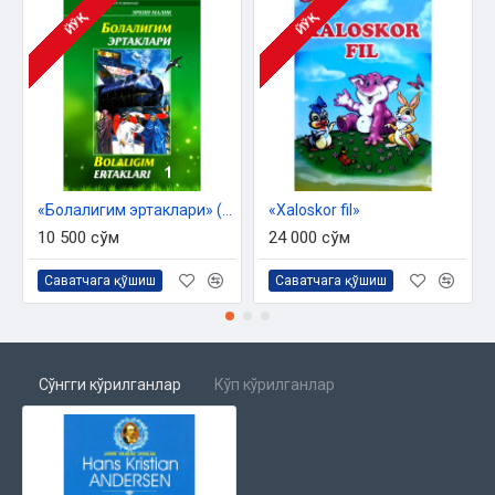
ЙЎҚ
ЙЎҚ
«Болалигим эртаклари» (кирил ва лотин алифбосида)
«Xaloskor fil»
10 500 сўм
24 000 сўм
Саватчага қўшиш
Саватчага қўшиш
Сўнгги кўрилганлар
Кўп кўрилганлар