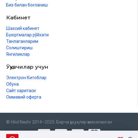
Биз билан боғланиш
Кабинет
Шахсий кабинет
Буюртмалар рўйхати
Танлаганларим
Солиштириш
Янгиликлар
Ўқувчилар учун
Электрон Китоблар
Обуна
Сайт харитаси
Оммавий оферта
© Hilol Nashr 2014–2025. Барча ҳуқуқлар ҳимояланган