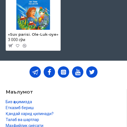
«Suv parisi. Ole-Luk-oye»
3 000 сўм
Маълумот
Биз ҳақимизда
Етказиб бериш
Қандай харид қилинади?
Талаб ва шартлар
Махфийлик сиёсати