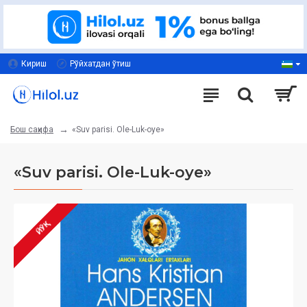
Кириш
Рўйхатдан ўтиш
«Suv parisi. Ole-Luk-oye»
Бош саҳифа
«Suv parisi. Ole-Luk-oye»
ЙЎҚ