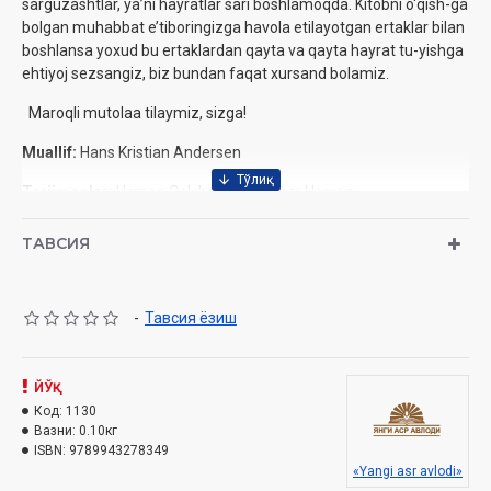
sarguzashtlar, ya’ni hayratlar sari boshlamoqda. Kitobni o'qish-ga
bolgan muhabbat e’tiboringizga havola etilayotgan ertaklar bilan
boshlansa yoxud bu ertaklardan qayta va qayta hayrat tu-yishga
ehtiyoj sezsangiz, biz bundan faqat xursand bolamiz.
Maroqli mutolaa tilaymiz, sizga!
Muallif:
Hans Kristian Andersen
Tarjimonlar:
Usmon Qo'chqor va Alisher Usmon
Nomi:
«Qor malikasi. Sobit qalayi askarcha»
ТАВСИЯ
Nashriyot:
«Yangi asr avlodi» nashriyoti
Sana:
2016 yil
-
Тавсия ёзиш
Hajmi:
64 bet
ISBN:
ЙЎҚ
978-9943-27-834-9
Код:
1130
O'lchami:
84x108 1/32
Вазни:
0.10кг
ISBN:
9789943278349
Muqovasi:
Yumshoq
«Yangi asr avlodi»