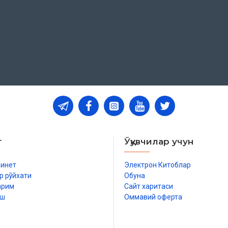
т
Ўқувчилар учун
бинет
Электрон Китоблар
р рўйхати
Обуна
арим
Сайт харитаси
иш
Оммавий оферта
р