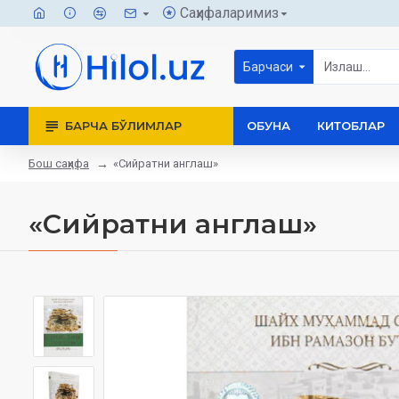
Саҳифаларимиз
Барчаси
БАРЧА БЎЛИМЛАР
ОБУНА
КИТОБЛАР
Бош саҳифа
«Сийратни англаш»
«Сийратни англаш»