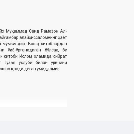
йх Муҳаммад Саид Рамазон Ал-
Пайғамбар алайҳиссаломнинг ҳаёт
ш мумкиндир. Бошқа китоблардан
и ўқиб-ўрганадиган бўлсак, бу
ш» китоби Ислом оламида сийрат
 гўзал услуби билан ўқувчини
 ошно қилади деган умиддамиз