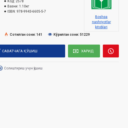
Код:
2578
Вазни:
1.10кг
ISBN:
978-9943-6605-5-7
Boshqa
nashriyotlar
kitoblari
Сотилган сони: 141
Кўрилган сони: 51229
САВАТЧАГА ҚЎШИШ
ХАРИД
Солиштириш учун қўшиш