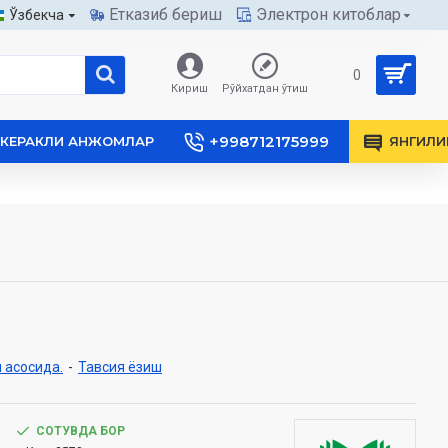
Етказиб бериш
Электрон китоблар
Ўзбекча
0
Кириш
Рўйхатдан ўтиш
+998712175999
КЕРАКЛИ АНЖОМЛАР
ЯНГИЛИ
 асосида.
-
Тавсия ёзиш
СОТУВДА БОР