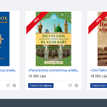
Дин ишлари ‎бўйича қўмитанинг
ашрга ‎тайёрланди.
ЙЎҚ
ЙЎҚ
«Расулуллоҳ соллаллоҳу алайҳи васаллам»
«Расулуллоҳ соллаллоҳу алайҳи васаллам ва аҳли байт»
19 500 сўм
18 000 сў
Саватчага қўшиш
Саватчага 