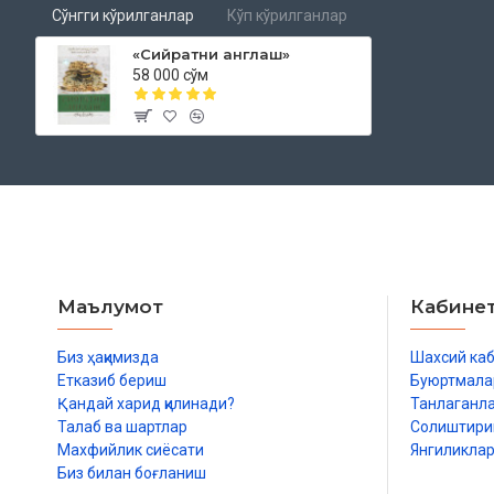
Сўнгги кўрилганлар
Кўп кўрилганлар
«Сийратни англаш»
58 000 сўм
Маълумот
Кабине
Биз ҳақимизда
Шахсий ка
Етказиб бериш
Буюртмала
Қандай харид қилинади?
Танлаганл
Талаб ва шартлар
Солиштир
Махфийлик сиёсати
Янгиликла
Биз билан боғланиш