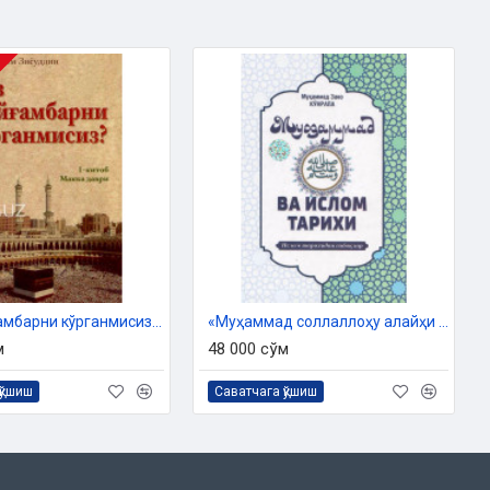
«Сиз Пайғамбарни кўрганмисиз?» (1-китоб)
«Муҳаммад соллаллоҳу алайҳи ва саллам ва Ислом тарихи»
м
48 000 сўм
қўшиш
Саватчага қўшиш