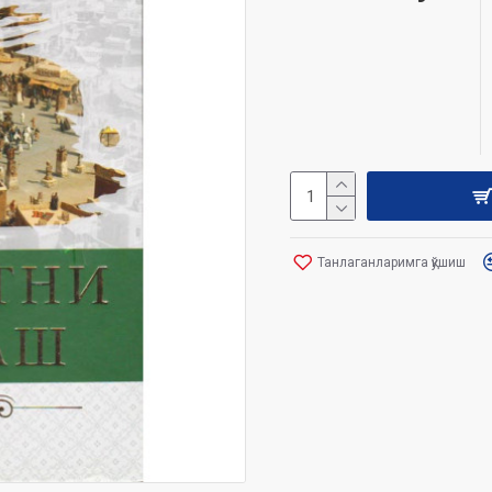
Танлаганларимга қўшиш