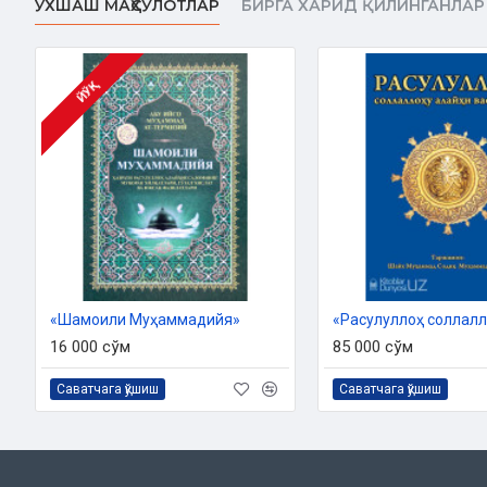
ЎХШАШ МАҲСУЛОТЛАР
БИРГА ХАРИД ҚИЛИНГАНЛАР
Ўзбекистон Республикаси Вазирлар Маҳкамаси ҳузуридаги 
2021 йил 01-07/493-сонли хулосаси асосида н
ЙЎҚ
«Шамоили Муҳаммадийя»
16 000 сўм
85 000 сўм
Саватчага қўшиш
Саватчага қўшиш