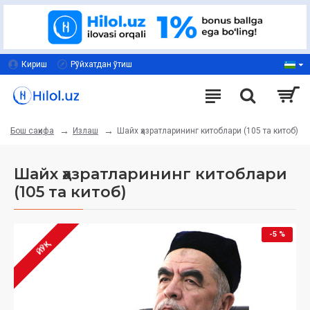
Кириш
Рўйхатдан ўтиш
Излаш
Шайх ҳазратларининг китоблари (105 та китоб)
Бош саҳифа
Шайх ҳазратларининг китоблари
(105 та китоб)
-5 %
ЙЎҚ