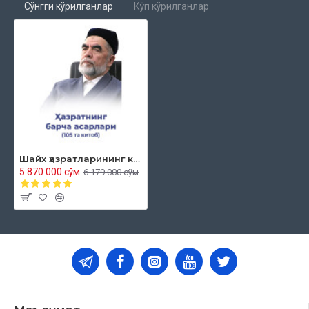
Сўнгги кўрилганлар
Кўп кўрилганлар
76.
«Соф табиат дини»
77.
«Нақшбандия: вазифалар, зикрлар»
78.
«Усулул фиқх»
79.
«Иймон»
80.
«Қуръон илмлари»
Шайх ҳазратларининг китоблари (105 та китоб)
81.
«Ислом шариатида мерос илми»
5 870 000 сўм
6 179 000 сўм
82.
«Мусталаҳул ҳадис»
83.
«Васатия – ҳаёт йўли»
84.
«Тасаввуф ҳақида тасаввур»
85.
«Ихтилофлар: сабаблар, eчимлар»