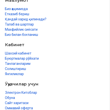
Маълумот
86.
«Закот, садақалар, назрлар ва каффаротлар»
Биз ҳақимизда
87.
«Қуръон ва суннатдаги илмий мўъжизалар»
Етказиб бериш
Қандай харид қилинади?
88.
«Фақиҳ имомлар ихтилофида ҳадиси шарифнинг ўрни»
Талаб ва шартлар
Махфийлик сиёсати
89.
«Фиқҳий йўналишлар ва китоблар»
Биз билан боғланиш
Кабинет
90.
«Мазҳабсизлик Ислом шариатига таҳдид солувчи энг хатарли бид
Шахсий кабинет
Буюртмалар рўйхати
91.
«Мазҳаблар бирлик рамзи»
Танлаганларим
Солиштириш
92.
«Очиқ хат»
Янгиликлар
93.
«Мўминнинг меърожи - муфассал намоз китоби»
Ўқувчилар учун
94.
«Мўминнинг қалқони - муфассал рўза китоби»
Электрон Китоблар
Обуна
95.
«Мўминнинг умр сафари - муфассал ҳаж китоби»
Сайт харитаси
Оммавий оферта