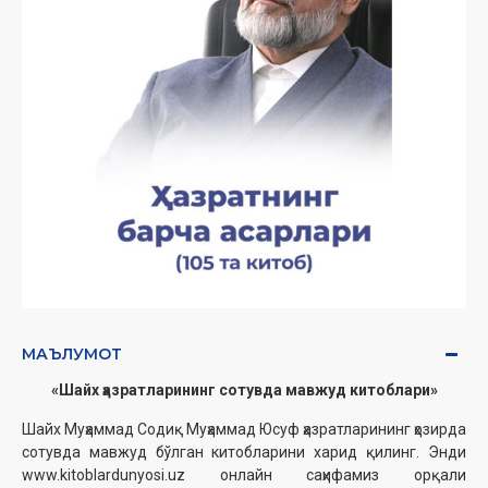
МАЪЛУМОТ
«Шайх ҳазратларининг сотувда мавжуд китоблари»
Шайх Муҳаммад Содиқ Муҳаммад Юсуф ҳазратларининг ҳозирда
сотувда мавжуд бўлган китобларини харид қилинг. Энди
www.kitoblardunyosi.uz онлайн саҳифамиз орқали