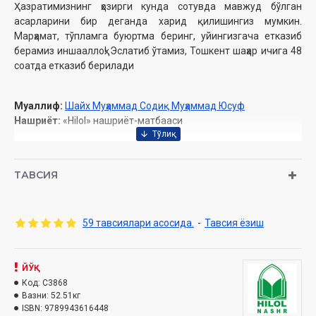
Ҳазратимизнинг ҳозирги кунда сотувда мавжуд бўлган
асарларини бир деганда харид қилишингиз мумкин.
Марҳамат, тўпламга буюртма беринг, уйингизгача етказиб
берамиз иншааллоҳ! Эслатиб ўтамиз, Тошкент шаҳар ичига 48
соатда етказиб берилади
Муаллиф:
Шайх Муҳаммад Содиқ Муҳаммад Юсуф
Нашриёт:
«Hilol» нашриёт-матбааси
КИТОБЛАР РЎЙХАТИ
ТАВСИЯ
1-33.
«Ҳадис ва Ҳаёт» 33 жуз (тўлиқ тўплам)
34-39.
«Тафсири Ҳилол» (6 жилд)
59 тавсиялари асосида.
-
Тавсия ёзиш
40-44.
«Хислатли ҳикматлар шарҳи» (5 жилд)
ЙЎҚ
45.
«Тафсири Ҳилол» 30-жуз (Амма пораси)
Код:
C3868
Вазни:
52.51кг
46.
«Қуръони Карим ва ўзбек тилидаги маънолар таржимаси»
ISBN:
9789943616448