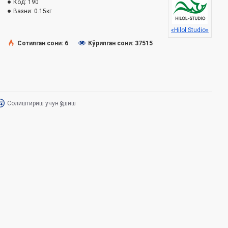
Код:
190
Вазни:
0.15кг
«Hilol Studio»
Сотилган сони: 6
Кўрилган сони: 37515
Солиштириш учун қўшиш