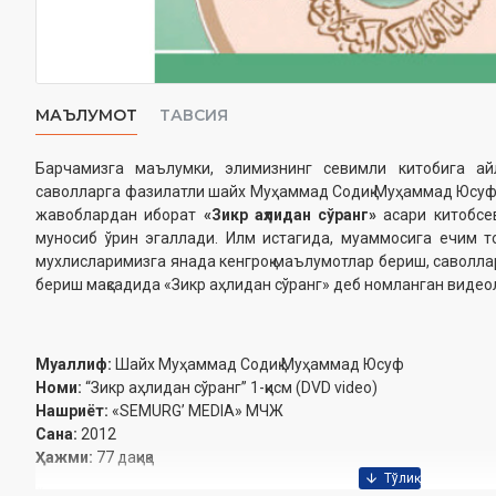
МАЪЛУМОТ
ТАВСИЯ
Барчамизга маълумки, элимизнинг севимли китобига айла
саволларга фазилатли шайх Муҳаммад Содиқ Муҳаммад Юсуф
жавоблардан иборат
«Зикр аҳлидан сўранг»
асари китобсе
муносиб ўрин эгаллади. Илм истагида, муаммосига ечим 
мухлисларимизга янада кенгроқ маълумотлар бериш, саволла
бериш мақсадида «Зикр аҳлидан сўранг» деб номланган видео
Муаллиф:
Шайх Муҳаммад Содиқ Муҳаммад Юсуф
Номи:
“Зикр аҳлидан сўранг” 1-қисм (DVD video)
Нашриёт:
«SEMURG’ MEDIA» МЧЖ
Сана:
2012
Ҳажми:
77 дақиқа