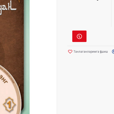
Танлаганларимга қўшиш