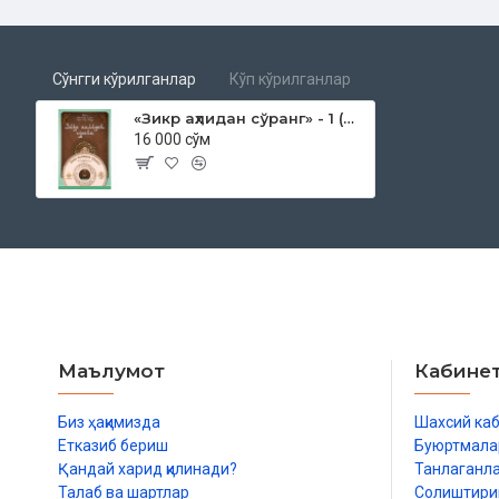
Сўнгги кўрилганлар
Кўп кўрилганлар
«Зикр аҳлидан сўранг» - 1 (DVD)
16 000 сўм
Маълумот
Кабине
Биз ҳақимизда
Шахсий ка
Етказиб бериш
Буюртмала
Қандай харид қилинади?
Танлаганл
Талаб ва шартлар
Солиштир