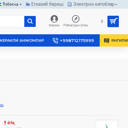
Етказиб бериш
Электрон китоблар
Ўзбекча
0
Кириш
Рўйхатдан ўтиш
+998712175999
КЕРАКЛИ АНЖОМЛАР
ЯНГИЛИ
иш
ЙЎҚ