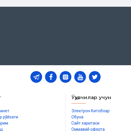
т
Ўқувчилар учун
бинет
Электрон Китоблар
р рўйхати
Обуна
арим
Сайт харитаси
иш
Оммавий оферта