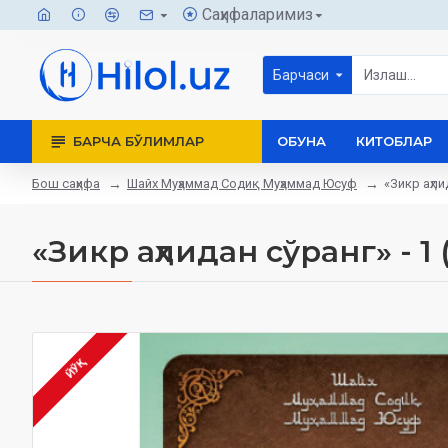
Саҳифаларимиз
Барчаси
БАРЧА БЎЛИМЛАР
ОБУНА
КИТОБЛАР
Бош саҳифа
Шайх Муҳаммад Содиқ Муҳаммад Юсуф
«Зикр аҳли
«Зикр аҳлидан сўранг» - 1
ЙЎҚ