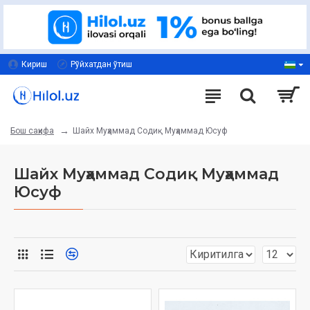
Кириш
Рўйхатдан ўтиш
Шайх Муҳаммад Содиқ Муҳаммад Юсуф
Бош саҳифа
Шайх Муҳаммад Содиқ Муҳаммад
Юсуф