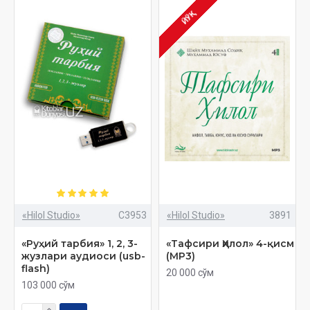
ЙЎҚ
«Hilol Studio»
C3953
«Hilol Studio»
3891
«Руҳий тарбия» 1, 2, 3-
«Тафсири Ҳилол» 4-қисм
жузлари аудиоси (usb-
(MP3)
flash)
20 000 сўм
103 000 сўм