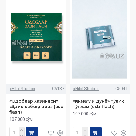
«Hilol Studio»
C5137
«Hilol Studio»
C5041
«Одоблар хазинаси»,
«Ҳикматли дунё» тўлиқ
«Ҳадис сабоқлари» (usb-
тўплам (usb-flash)
flash)
107 000 сўм
107 000 сўм