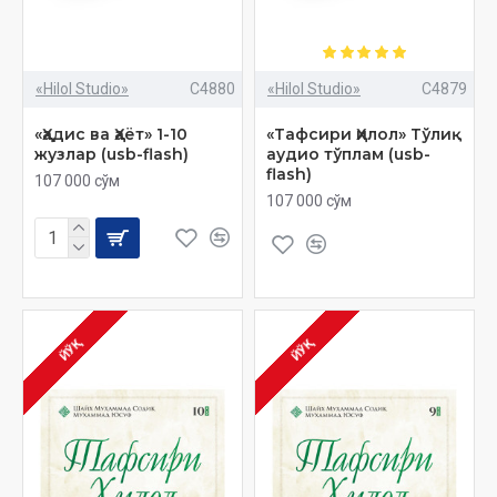
«Hilol Studio»
C4880
«Hilol Studio»
C4879
«Ҳадис ва Ҳаёт» 1-10
«Тафсири Ҳилол» Тўлиқ
жузлар (usb-flash)
аудио тўплам (usb-
flash)
107 000 сўм
107 000 сўм
ЙЎҚ
ЙЎҚ