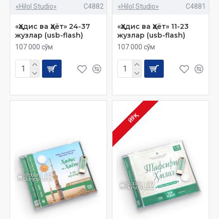
«Hilol Studio»
C4882
«Hilol Studio»
C4881
«Ҳадис ва Ҳаёт» 24-37
«Ҳадис ва Ҳаёт» 11-23
жузлар (usb-flash)
жузлар (usb-flash)
107 000 сўм
107 000 сўм
ЙЎҚ