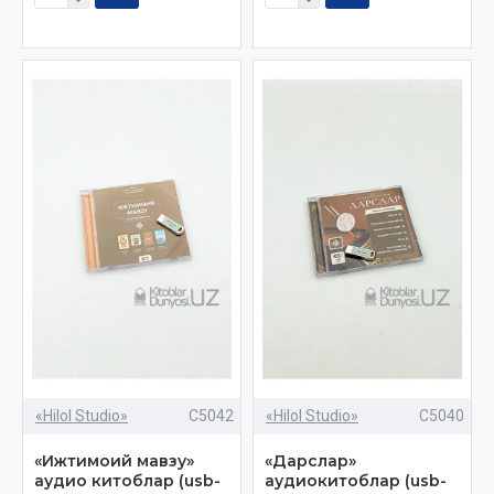
«Hilol Studio»
C5042
«Hilol Studio»
C5040
«Ижтимоий мавзу»
«Дарслар»
аудио китоблар (usb-
аудиокитоблар (usb-