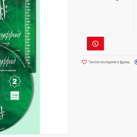
Танлаганларимга қўшиш