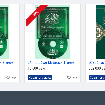
нишасиз:
ЙЎҚ
» 3-қисм
«Ал-адаб ал-Муфрад» 4-қисм
16 000 сўм
352 000 с
Саватчага қўшиш
Саватчага 