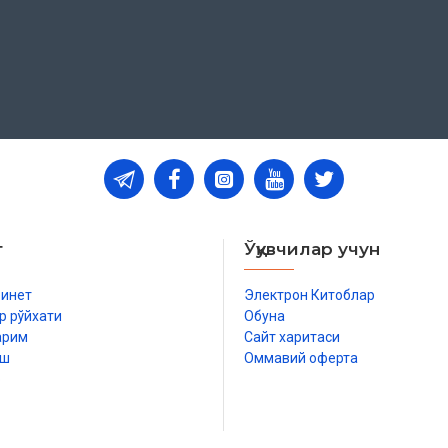
ш жоизми
атлама
омин эса
омин эса
т
Ўқувчилар учун
бинет
Электрон Китоблар
р рўйхати
Обуна
арим
Сайт харитаси
иш
Оммавий оферта
р
шлайди