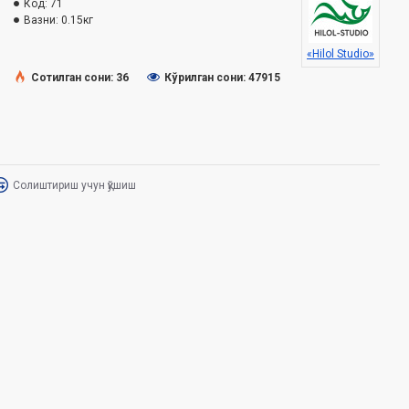
Код:
71
Вазни:
0.15кг
«Hilol Studio»
Сотилган сони: 36
Кўрилган сони: 47915
Солиштириш учун қўшиш