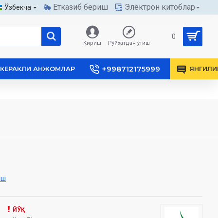
Етказиб бериш
Электрон китоблар
Ўзбекча
0
Кириш
Рўйхатдан ўтиш
+998712175999
КЕРАКЛИ АНЖОМЛАР
ЯНГИЛИ
иш
ЙЎҚ