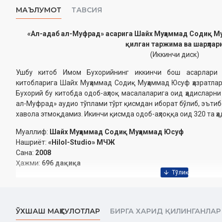
МАЪЛУМОТ
ТАВСИЯ
«Ал-адаб ал-Муфрад» асарига Шайх Муҳаммад Содиқ Му
қилган таржима ва шарҳлар
(Иккинчи диск)
Ушбу китоб Имом Бухорийнинг иккинчи бош асарлари
китобларига Шайх Муҳаммад Содиқ Муҳаммад Юсуф ҳазратлар
Бухорий бу китобда одоб-аҳлоқ масалаларига оид ҳадисларни
ал-Муфрад» аудио тўплами тўрт қисмдан иборат бўлиб, эътиб
хавола этмоқдамиз. Икинчи қисмда одоб-аҳлоққа оид 320 та ҳа
Муаллиф:
Шайх Муҳаммад Содиқ Муҳаммад Юсуф
Нашриёт:
«Hilol-Studio» МЧЖ
Сана:
2008
Ҳажми:
696 дақиқа
Ўзбекистон Республикаси Вазирлар Маҳкамаси ҳузуридаги 
ила нашр этилган
ЎХШАШ МАҲСУЛОТЛАР
БИРГА ХАРИД ҚИЛИНГАНЛАР