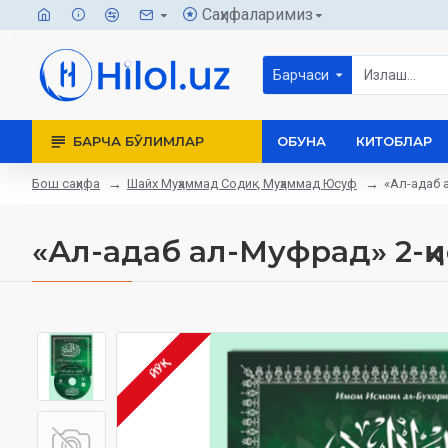
Саҳифаларимиз
Барчаси
БАРЧА БЎЛИМЛАР
ОБУНА
КИТОБЛАР
Бош саҳифа
Шайх Муҳаммад Содиқ Муҳаммад Юсуф
«Ал-адаб 
«Ал-адаб ал-Муфрад» 2-қ
ЙЎҚ