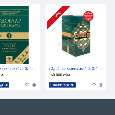
ЙЎҚ
«Одоблар хазинаси» 1, 2, 3, 4 - жузлари
«Одоблар хазинаси» 1, 2, 3, 4 - жузлари (Қорақалпоқ тилида)
ўм
160 000 сўм
қўшиш
Саватчага қўшиш