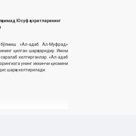
ҳаммад Юсуф ҳазратларининг
и
 бўлмиш «Ал-адаб Ал-Муфрад»
ининг қилган шарҳларидир. Имом
 саралаб келтирганлар. «Ал-адаб
орингизга унинг иккинчи қисмини
дис шарҳи келтирилади.
Дин ишлари қўмитанинг тавсияси