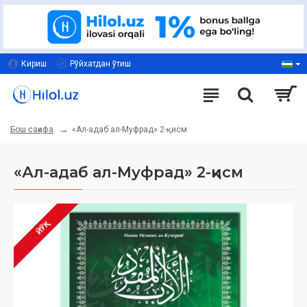
Кириш
Рўйхатдан ўтиш
«Ал-адаб ал-Муфрад» 2-қисм
Бош саҳифа
«Ал-адаб ал-Муфрад» 2-қисм
ЙЎҚ