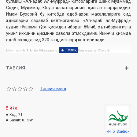
бўлмиш «Ал-адаб Ал-Муфрад» китобларига Шайх Муҳаммад
Содиқ Муҳаммад Юсуф ҳазратларининг қилган шарҳларидир.
Имом Бухорий бу китобда одоб-аҳлоқ масалаларига оид
ҳадисларни саралаб келтирганлар. «Ал-адаб ал-Муфрад»
аудио тўплами тўрт қисмдан иборат бўлиб, эътиборингизга
унинг иккинчи қисмини хавола этмоқдамиз. Икинчи қисмда
одоб-аҳлоққа оид 320 та ҳадис шарҳи келтирилади.
Муаллиф:
Шайх Муҳаммад Содиқ Муҳаммад Юсуф
Нашриёт:
«Hilol-Studio» МЧЖ
Сана:
2008
ТАВСИЯ
Ҳажми:
696 дақиқа
-
Тавсия ёзиш
Ўзбекистон Республикаси Вазирлар Маҳкамаси ҳузуридаги
Дин ишлари қўмитанинг тавсияси ила нашр этилган
ЙЎҚ
Код:
71
Ушбу аудио дискда қуйидаги мавзудаги ҳадислар билан
Вазни:
0.15кг
танишасиз:
«Hilol Studio»
322 – ҳадис – Чақимчи боби