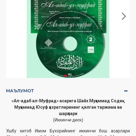
МАЪЛУМОТ
«Ал-адаб ал-Муфрад» асарига Шайх Муҳаммад Содиқ
Муҳаммад Юсуф ҳазратларининг қилган таржима ва
шарҳлари
(Иккинчи диск)
Ушбу китоб Имом Бухорийнинг иккинчи бош асарлари