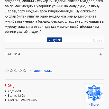
муҳаббат, миллий ифтихор кишидаги нозик ва муқаддас, азиз
ва сўнмас ҳисдир. Буларнинг ўрнини на молу дунё, на шону
шараф, обрў, йўқ, ҳеч нарса тўлдиролмайди. Шу олижаноб
ҳислар билан яшаган одам ноҳақликка, ҳар қандай оғир ва
мусибатли кунларга бардош беради, улардан ғолиб чиқади ва
муроду мақсадига етади, ҳаётда мамнун яшаб, қабрида ҳам
оёғини узатиб ётади...”.
Шуҳрат
Сўз боши муаллифи:
Умарали Норматов
ТАВСИЯ
Нашриёт:
«Sharq» нашриёти
Сана:
2019 йил
Ҳажми:
760 бет
ISBN:
978-9943-26-752-7
-
Тавсия ёзиш
Ўлчами:
70х100 1/16
Муқоваси:
қаттиқ
ЙЎҚ
Код:
2531
Вазни:
1.65кг
ISBN:
9789943267527
«Sharq»