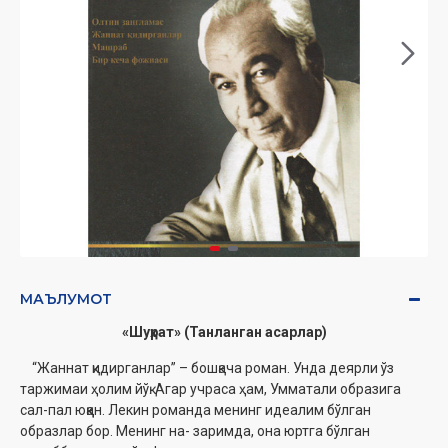
МАЪЛУМОТ
«Шуҳрат» (Танланган асарлар)
“Жаннат қидирганлар” – бошқача роман. Унда деярли ўз
таржимаи ҳолим йўқ. Агар учраса ҳам, Умматали образига
сал-пал юққан. Лекин романда менинг идеалим бўлган
образлар бор. Менинг на- заримда, она юртга бўлган