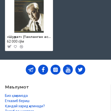
«Шуҳрат» (Танланган асарлар)
62 000 сўм
Маълумот
Биз ҳақимизда
Етказиб бериш
Қандай харид қилинади?