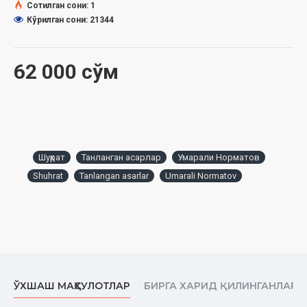
Сотилган сони: 1
Кўрилган сони: 21344
62 000 сўм
Шуҳрат
Танланган асарлар
Умарали Норматов
Shuhrat
Tanlangan asarlar
Umarali Normatov
ЎХШАШ МАҲСУЛОТЛАР
БИРГА ХАРИД ҚИЛИНГАНЛАР