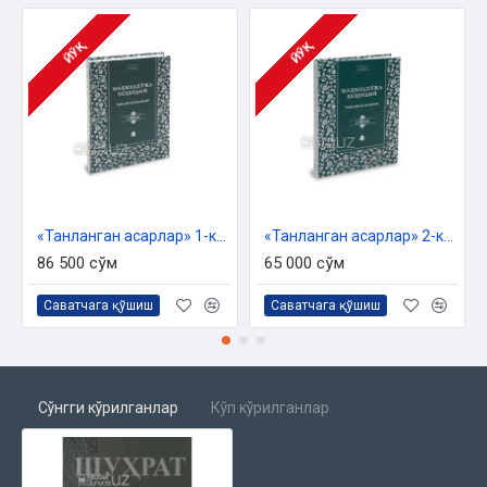
ЙЎҚ
ЙЎҚ
«Танланган асарлар» 1-китоб (Маҳмудхўжа Беҳбудий)
«Танланган асарлар» 2-китоб (Маҳмудхўжа Беҳбудий)
86 500 сўм
65 000 сўм
Саватчага қўшиш
Саватчага қўшиш
Сўнгги кўрилганлар
Кўп кўрилганлар