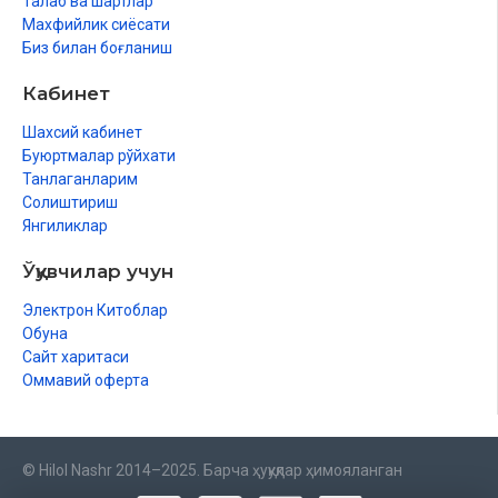
Талаб ва шартлар
Махфийлик сиёсати
Биз билан боғланиш
Кабинет
Шахсий кабинет
Буюртмалар рўйхати
Танлаганларим
Солиштириш
Янгиликлар
Ўқувчилар учун
Электрон Китоблар
Обуна
Сайт харитаси
Оммавий оферта
© Hilol Nashr 2014–2025. Барча ҳуқуқлар ҳимояланган