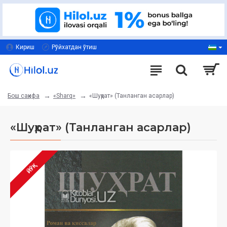
Кириш
Рўйхатдан ўтиш
«Sharq»
«Шуҳрат» (Танланган асарлар)
Бош саҳифа
«Шуҳрат» (Танланган асарлар)
ЙЎҚ