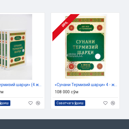
ЙЎҚ
«Сунани Термизий шарҳи» (4 жилд)
«Сунани Термизий шарҳи» 4 - жилд
ўм
108 000 сўм
қўшиш
Саватчага қўшиш