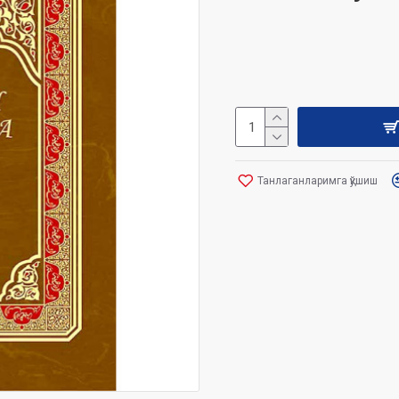
Танлаганларимга қўшиш