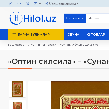
Саҳифаларимиз
Барчаси
БАРЧА БЎЛИМЛАР
ОБУНА
КИТОБЛАР
Бош саҳифа
«Олтин силсила» – «Сунани Абу Довуд» 2-жуз
«Олтин силсила» – «Суна