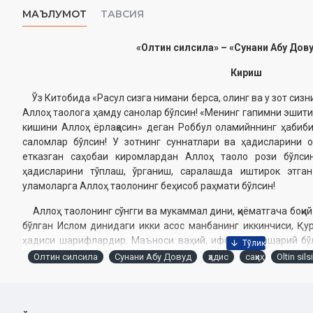
МАЪЛУМОТ
ТАВСИЯ
«Олтин силсила» – «Сунани Абу Дов
Кириш
Ўз Китобида «Расул сизга нимани берса, олинг ва у зот сизни
Аллоҳ таолога ҳамду санолар бўлсин! «Менинг гапимни эшитиб,
кишини Аллоҳ ёрлақасин» деган Роббул оламийннинг ҳаби
саломлар бўлсин! У зотнинг суннатлари ва ҳадисларини 
етказган саҳобаи киромлардан Аллоҳ таоло рози бўлсин
ҳадисларини тўплаш, ўрганиш, саралашда иштирок этган
уламоларга Аллоҳ таолонинг беҳисоб раҳмати бўлсин!
Аллоҳ таолонинг сўнгги ва мукаммал дини, қиёматгача боқий
бўлган Ислом динидаги икки асос манбанинг иккинчиси, Қ
ҳадиси шарифлардир. Маъноси ваҳий, ифодаси башарий бўл
мужассам этган асарларнинг энг машҳур ва мўътабарлари
Олтин силсила
Сунани Абу Довуд
ҳадис
саҳиҳ
Oltin sils
туркумига кирган тўққизта ҳадис тўплами ҳисобланади. Улар
шубҳасиз, буюк ватандошимиз Муҳаммад ибн Исмоил Бу
«Саҳиҳул Бухорий» асаридир. Аллоҳ таолога ҳамдлар бўл