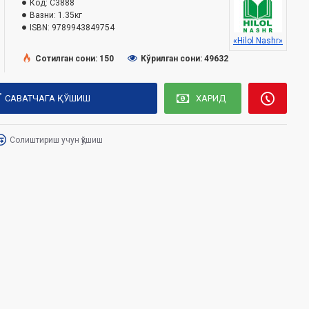
Код:
C3888
Вазни:
1.35кг
ISBN:
9789943849754
«Hilol Nashr»
Сотилган сони: 150
Кўрилган сони: 49632
САВАТЧАГА ҚЎШИШ
ХАРИД
Солиштириш учун қўшиш