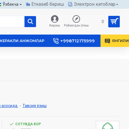
Етказиб бериш
Электрон китоблар
Ўзбекча
0
Кириш
Рўйхатдан ўтиш
+998712175999
КЕРАКЛИ АНЖОМЛАР
ЯНГИЛИ
 асосида.
-
Тавсия ёзиш
СОТУВДА БОР