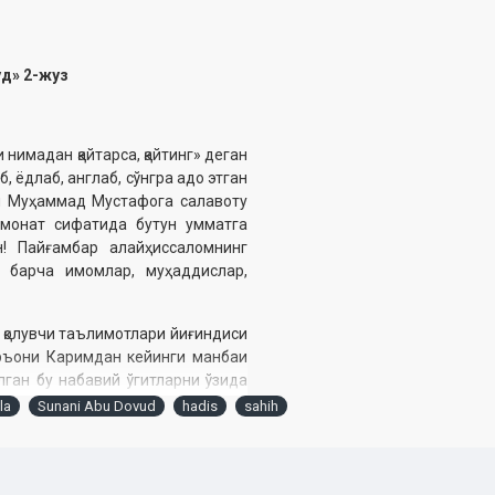
уд» 2-жуз
 нимадан қайтарса, қайтинг» деган
 ёдлаб, англаб, сўнгра адо этган
би Муҳаммад Мустафога салавоту
омонат сифатида бутун умматга
! Пайғамбар алайҳиссаломнинг
 барча имомлар, муҳаддислар,
 қолувчи таълимотлари йиғиндиси
уръони Каримдан кейинги манбаи
ган бу набавий ўгитларни ўзида
 қўлингиздаги «Олтин силсила»
ila
Sunani Abu Dovud
hadis
sahih
нинг биринчиси, энг олийси, ҳеч
хорий раҳматуллоҳи алайҳнинг
синки, асарнинг ўзбек тилидаги