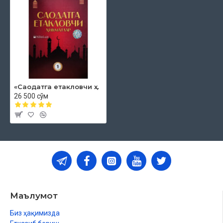
«Саодатга етакловчи ҳикматлар» (1-китоб)
26 500 сўм
Маълумот
Биз ҳақимизда