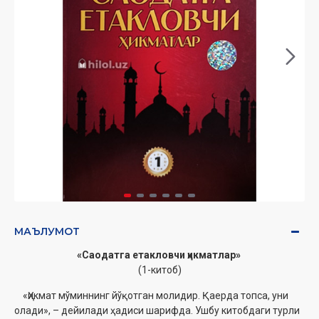
МАЪЛУМОТ
«Саодатга етакловчи ҳикматлар»
(1-китоб)
«Ҳикмат мўминнинг йўқотган молидир. Қаерда топса, уни
олади», – дейилади ҳадиси шарифда. Ушбу китобдаги турли