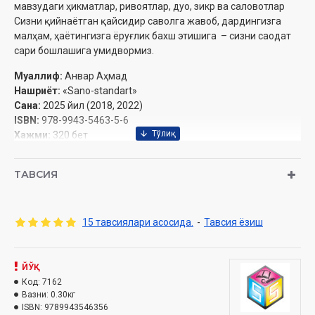
мавзудаги ҳикматлар, ривоятлар, дуо, зикр ва саловотлар
Сизни қийнаётган қайсидир саволга жавоб, дардингизга
малҳам, ҳаётингизга ёруғлик бахш этишига – сизни саодат
сари бошлашига умидвормиз.
Муаллиф:
Анвар Аҳмад
Нашриёт:
«Sano-standart»
Сана:
2025 йил (2018, 2022)
ISBN:
978-9943-5463-5-6
Хажми:
320 бет‎
Ўлчами:
60х84 1/16‎
Муқоваси:
юмшоқ
ТАВСИЯ
Ўзбекистон Республикаси Дин ишлари қўмитасининг 2025
15 тавсиялари асосида.
-
Тавсия ёзиш
йил 26 мартдаги 03-07/1929-сонли хулосаси асосида чоп
этилди.
ЙЎҚ
Код:
7162
Вазни:
0.30кг
ISBN:
9789943546356