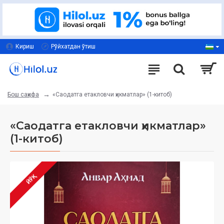
Кириш
Рўйхатдан ўтиш
«Саодатга етакловчи ҳикматлар» (1-китоб)
Бош саҳифа
«Саодатга етакловчи ҳикматлар»
(1-китоб)
ЙЎҚ