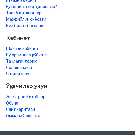
Етказиб бериш
Қандай харид қилинади?
Талаб ва шартлар
Махфийлик сиёсати
Биз билан боғланиш
Кабинет
Шахсий кабинет
Буюртмалар рўйхати
Танлаганларим
Солиштириш
Янгиликлар
Ўқувчилар учун
Электрон Китоблар
Обуна
Сайт харитаси
Оммавий оферта