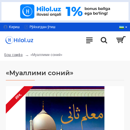
Кириш
Рўйхатдан ўтиш
«Муаллими соний»
Бош саҳифа
«Муаллими соний»
ЙЎҚ