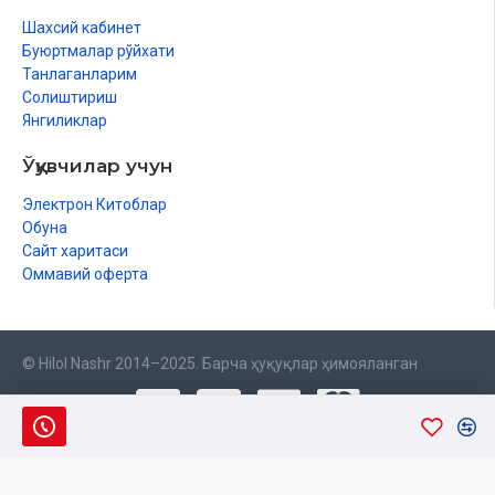
Шахсий кабинет
Буюртмалар рўйхати
Танлаганларим
Солиштириш
Янгиликлар
Ўқувчилар учун
Электрон Китоблар
Обуна
Сайт харитаси
Оммавий оферта
© Hilol Nashr 2014–2025. Барча ҳуқуқлар ҳимояланган