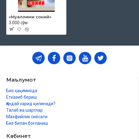
«Муаллими соний»
3 000 сўм
Маълумот
Биз ҳақимизда
Етказиб бериш
Қандай харид қилинади?
Талаб ва шартлар
Махфийлик сиёсати
Биз билан боғланиш
Кабинет