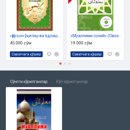
«Қуръон ўқитиш ва ёдлаш усуллари»
«Муаллими соний» (Овозли нусхаси билан)
45 000 сўм
19 000 сўм
Саватчага қўшиш
Саватчага қўшиш
Сўнгги кўрилганлар
Кўп кўрилганлар