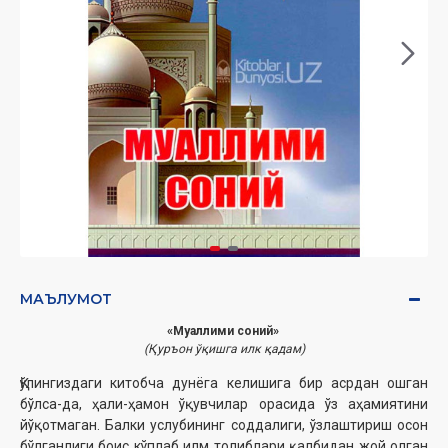
МАЪЛУМОТ
«Муаллими соний»
(Қуръон ўқишга илк қадам)
Қўлингиздаги китобча дунёга келишига бир асрдан ошган
бўлса-да, ҳали-ҳамон ўқувчилар орасида ўз аҳамиятини
йўқотмаган. Балки услубининг соддалиги, ўзлаштириш осон
бўлганлиги боис кўплаб илм толиблари қалбидан жой олган