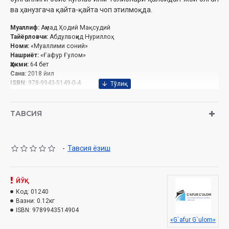
ва ҳанузгача қайта-қайта чоп этилмоқда.
Муаллиф:
Аҳмад Ҳодий
Мақсудий
Тайёрловчи:
Абдулвоҳид Нуриллоҳ
Номи:
«Муаллими соний»
Нашриёт:
«Ғафур Ғулом»
Ҳажми:
64 бет‎
Сана:
2018 йил
ISBN:
978-9943-5149-0-4
Ўлчами:
70×100 1/16
Муқоваси:
юмшоқ
ТАВСИЯ
Ўзбекистон Республикаси Вазирлар Маҳкамаси ҳузуридаги Дин
ишлари бўйича кўмитанинг 2018 йилдаги 1456-сонли хулосаси
асосида нашрга тайёрланди.
-
Тавсия ёзиш
ЙЎҚ
Код:
01240
Вазни:
0.12кг
ISBN:
9789943514904
«G`afur G`ulom»