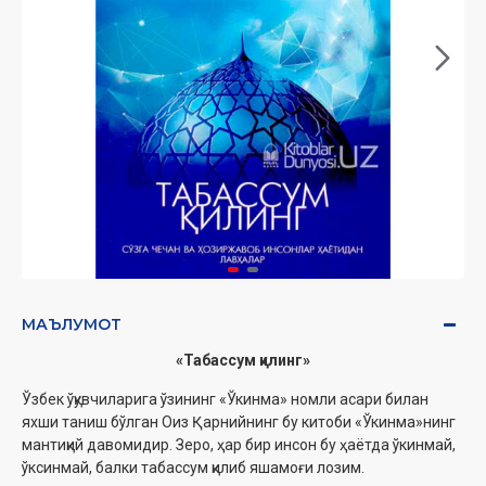
МАЪЛУМОТ
«Табассум қилинг»
Ўзбек ўқувчиларига ўзининг «Ўкинма» номли асари билан
яхши таниш бўлган Оиз Қарнийнинг бу китоби «Ўкинма»нинг
мантиқий давомидир. Зеро, ҳар бир инсон бу ҳаётда ўкинмай,
ўксинмай, балки табассум қилиб яшамоғи лозим.