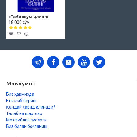
«Табассум қилинг»
18 000 сўм
Маълумот
Биз ҳақимизда
Етказиб бериш
Қандай харид қилинади?
Талаб ва шартлар
Махфийлик сиёсати
Биз билан боғланиш