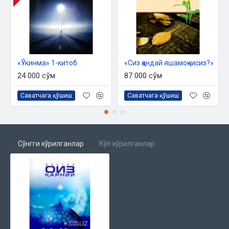
«Ўкинма» 1-китоб
«Сиз қандай яшамоқчисиз?»
24 000 сўм
87 000 сўм
Саватчага қўшиш
Саватчага қўшиш
Сўнгги кўрилганлар
Кўп кўрилганлар