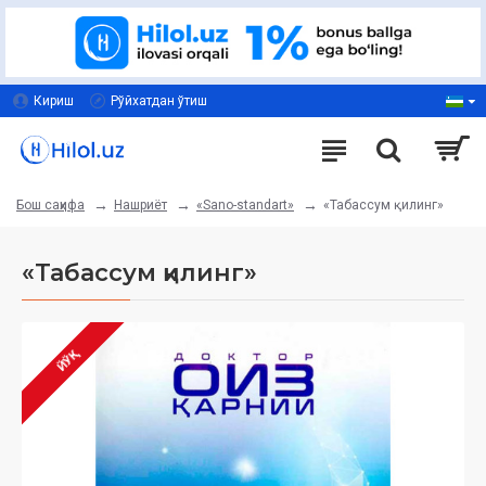
Кириш
Рўйхатдан ўтиш
Нашриёт
«Sano-standart»
«Табассум қилинг»
Бош саҳифа
«Табассум қилинг»
ЙЎҚ