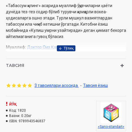
«Табассум қилинг» асарида муаллиф ўқувчиларни ҳаёти
дунёда тез-тез содир бўлиб турувчи қизиқарли вокеа-
ҳодисаларга ошно этади. Турли мушкул вазиятлардан
табассум ила чиқиб кетишни ўргатади. Китобни ёзиш
мобайнида «Кулиш умрни узайтиради» деган ҳикмат бекорга
айтилмаганига гувоҳ бўласиз.
Муаллиф:
Доктор Оиз Қарний
Таржимонлар:
Фахриддин Муҳаммадносир, Раҳматуллоҳ
Аҳмаджон, Муҳаммадяҳё Низомиддин
ТАВСИЯ
Номи:
«Табассум қилинг»
Нашриёт:
«Sano-standart»
Сана:
2018 йил
Ҳажми:
144 бет
3 тавсиялари асосида.
-
Тавсия ёзиш
ISBN:
978-9943-5468-3-7
Ўлчами:
60х84 1/16
Муқоваси:
юмшоқ
ЙЎҚ
Код:
1820
Ўзбекистон Республикаси Вазирлар Маҳкамаси ҳузуридаги
Вазни:
0.20кг
Дин ишлари бўйича қўмитанинг 3865-рақамли тавсияси билан
ISBN:
9789943546837
чоп етилган.
«Sano-standart»