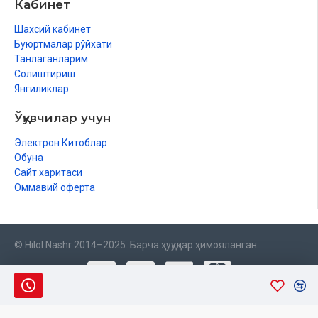
Кабинет
Шахсий кабинет
Буюртмалар рўйхати
Танлаганларим
Солиштириш
Янгиликлар
Ўқувчилар учун
Электрон Китоблар
Обуна
Сайт харитаси
Оммавий оферта
© Hilol Nashr 2014–2025. Барча ҳуқуқлар ҳимояланган