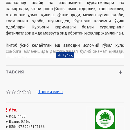
соллаллоҳу алайҳи ва салламнинг кўрсатмалари ва
насиҳатлари, яъни ростгўйлик, омонатдорлик, тавозелилик,
ота-онани ҳурмат қилиш, қўшни ҳаққи, меҳмон кутиш одоби,
таомланиш одоби, шунингдек, Қуръони каримни ўқиш
одоблари, Қуръони каримдаги баъзи сураларнинг
фазилатлари ҳамда мавзуга оид ибратли ҳикоялар жамланган.
Китоб ўсиб келаётган ёш авлодни исломий гўзал хулқ
соҳибига айланишида дастуриламал бўлиб хизмат қилади,
иншааллоҳ.
ТАВСИЯ
Муаллиф:
Ҳомид Аҳмад Тоҳир
Таржимон:
Ғиёсиддин Ҳабибуллоҳ
-
Тавсия ёзиш
Нашриёт:
«Шамсуддинхон Бобохонов»
Ҳажми:
216 бет
Сана:
2023 йил
ISBN:
ЙЎҚ
978-9943-12-716-6
Ўлчами:
Код:
4430
70×90 1/32
Вазни:
0.16кг
Муқоваси:
юмшоқ
ISBN:
9789943127166