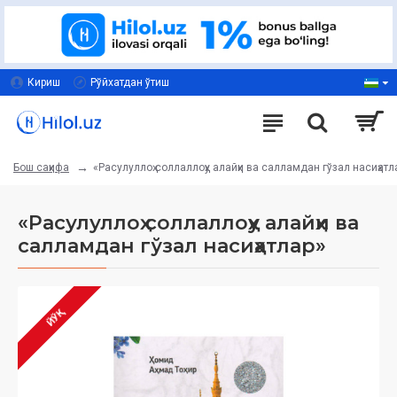
Кириш
Рўйхатдан ўтиш
«Расулуллоҳ соллаллоҳу алайҳи ва салламдан гўзал насиҳатл
Бош саҳифа
«Расулуллоҳ соллаллоҳу алайҳи ва
салламдан гўзал насиҳатлар»
ЙЎҚ