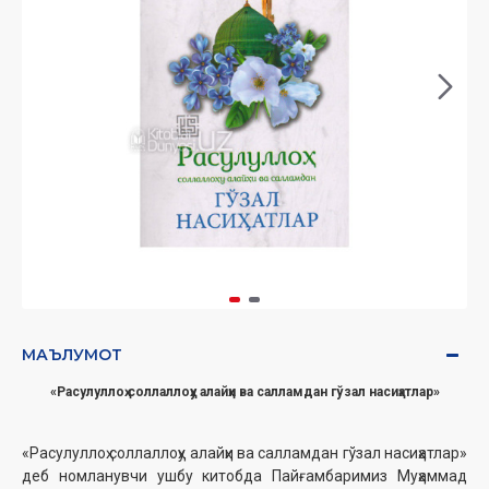
МАЪЛУМОТ
«
Расулуллоҳ соллаллоҳу алайҳи ва салламдан гўзал насиҳатлар
»
«Расулуллоҳ соллаллоҳу алайҳи ва салламдан гўзал насиҳатлар»
деб номланувчи ушбу китобда Пайғамбаримиз Муҳаммад