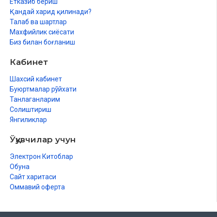
Етказиб бериш
Ихлос сураси
Қандай харид қилинади?
Фалақ сураси
Талаб ва шартлар
Нас сураси
Махфийлик сиёсати
Хотима
Биз билан боғланиш
Кабинет
Шахсий кабинет
Буюртмалар рўйхати
Танлаганларим
Солиштириш
Янгиликлар
Ўқувчилар учун
Электрон Китоблар
Обуна
Сайт харитаси
Оммавий оферта