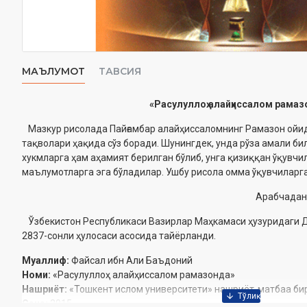
МАЪЛУМОТ
ТАВСИЯ
«Расулуллоҳ алайҳиссалом рамаз
Мазкур рисолада Пайғамбар алайҳиссаломнинг Рамазон ойид
тақволари ҳақида сўз боради. Шунингдек, унда рўза амали бил
хукмларга ҳам аҳамият берилган бўлиб, унга қизиққан ўқувчи
маълумотларга эга бўладилар. Ушбу рисола омма ўқувчиларг
Арабчадан
Ўзбекистон Республикаси Вазирлар Маҳкамаси ҳузуридаги Д
2837-сонли ҳулосаси асосида тайёрланди.
Муаллиф:
Файсал ибн Али Баъдоний
Номи:
«Расулуллоҳ алайҳиссалом рамазонда»
Нашриёт:
«Тошкент ислом университети» нашриёт-матбаа б
Сана:
2015