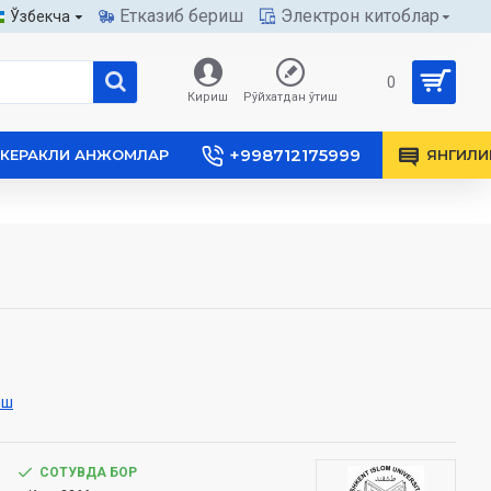
Етказиб бериш
Электрон китоблар
Ўзбекча
0
Кириш
Рўйхатдан ўтиш
+998712175999
КЕРАКЛИ АНЖОМЛАР
ЯНГИЛИ
иш
СОТУВДА БОР