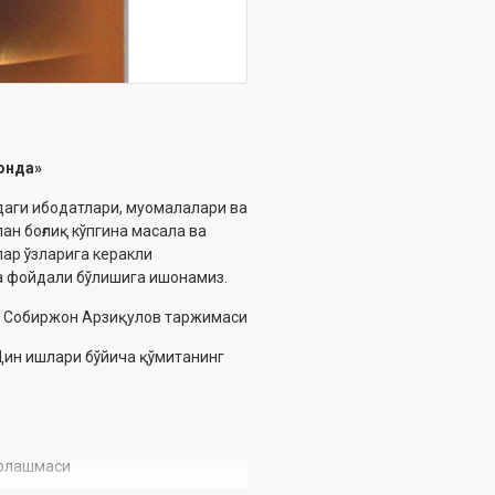
онда»
аги ибодатлари, муомалалари ва
ан боғлиқ кўпгина масала ва
лар ўзларига керакли
а фойдали бўлишига ишонамиз.
 Собиржон Арзиқулов таржимаси
ин ишлари бўйича қўмитанинг
ирлашмаси