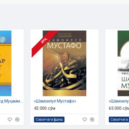
ЙЎҚ
ОЛАТЛАРИ
мазон ойи
бон ойини ўттиз кун қилиб
‎«Мухтасар сийрат ёхуд Муҳаммад (с.а.в.) ҳаётларидан муҳим воқеалар тарихи»
«Шамоилул Мустафо»
«Шамоилу
42 000 сўм
65 000 сў
Саватчага қўшиш
Саватчага 
АН ҲОЛАТЛАРИ