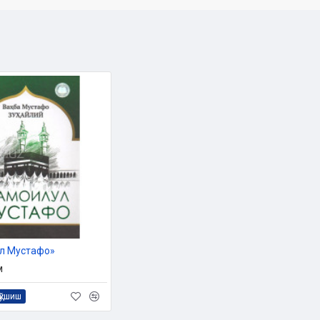
л Мустафо»
м
қўшиш