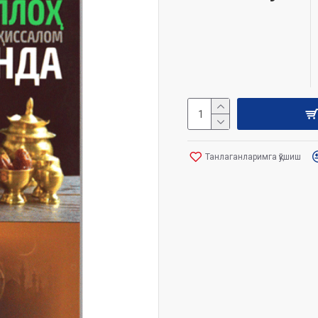
Танлаганларимга қўшиш