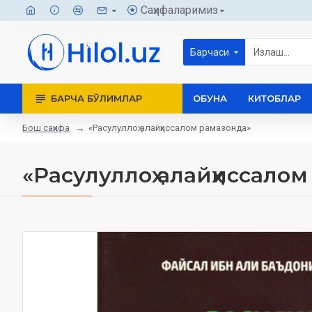
Саҳифаларимиз
Барчаси
БАРЧА БЎЛИМЛАР
ОБУНА
КИТОБЛАР
Бош саҳифа
«Расулуллоҳ алайҳиссалом рамазонда»
«Расулуллоҳ алайҳиссало