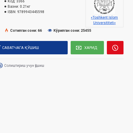
Код:
3366
Вазни:
0.21кг
ISBN:
9789943445598
«Toshkent Islom
Universititeti»
Сотилган сони: 66
Кўрилган сони: 25455
САВАТЧАГА ҚЎШИШ
ХАРИД
Солиштириш учун қўшиш