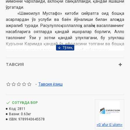
иймонни чархлайди, ахлоқни сайқаллайди, қандай яшашни
ўргатади.
«Шамоилул Мустафо» китоби сийратга оид бошқа
асарлардан ўз услуби ва баён йўналиши билан алоҳида
ажралиб туради. Расулуллоҳ соллаллоҳу алайҳи васалламнинг
насабларига оятларда қандай ишоралар борлиги, Аллоҳ
таолонинг Ўзи у зотни қандай улуғлагани, бу улуғлаш
Қуръони Каримда қандай ўз ифодасини топгани ва бошқа
масалалар оят ва ҳадислар билан боғлаб исботланган.
Ишонамизки, ушбу китоб ҳам азиз сийрат мухлисларининг
севимли ҳамроҳларидан бирига айланади.
ТАВСИЯ
Муаллиф:
Ваҳба Мустафо Зуҳайлий
Таржимон:
Абдулазиз Мўмин
-
Тавсия ёзиш
Нашриёт:
«Ғафур ғулом»
Ҳажми:
472 бет
Сана:
2021 йил
СОТУВДА БОР
ISBN:
978-9943-6455-7-8
Код:
2811
Ўлчами:
60×90 1/16
Вазни:
0.63кг
Муқоваси:
қаттиқ
ISBN:
9789943645578
«G`afur G`ulom»
Ўзбекистон Республикаси Вазирлар Маҳкамаси ҳузуридаги