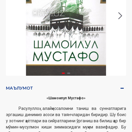
МАЪЛУМОТ
«Шамоилул Мустафо»
Расулуллоҳ алайҳиссаломни таниш ва суннатларига
эргашиш динимиз асоси ва таянчларидан биридир. Шу боис
у зотнинг ҳаётлари ва сийратларини ўрганиш ва билиш ҳар бир
мўмин-мусулмон киши зиммасидаги муҳим вазифадир. Бу