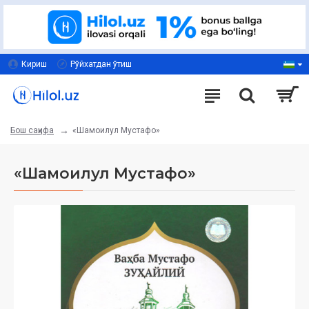
Кириш
Рўйхатдан ўтиш
«Шамоилул Мустафо»
Бош саҳифа
«Шамоилул Мустафо»