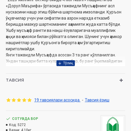
«Дорул Маърифа» ўртасида тажвидли Мусъҳафнинг асл
нусхасини нашр этиш бўйича шартнома имзоланди. Қуръон
ўқувчилар учун уни сифатли ва азрон нархда етказиб
беришда мазкур шартноманинг аҳамияти жуда катта бўлди.
Ушбу мусъҳаф рангги ва нақш ёзувларигача муаллифлик
ҳаққи ва ҳимояси билан рўйхатга олинган. Шунинг учун ҳамкор
нашриётлар ушбу Қуръонга бирорта ҳам ўзгартиритиш
киритолмайди.
Янги тажвидли Мусъҳафда асосан 3 та ранг қўлланилган.
Ундан ташқари битта кулранг ҳам бор, бу ранг ўқилмайдиган
ҳарфлар учун ишлатилган. Лекин асосий тажвид
қоидаларини ифодалашга хизмат қилган ранглар қизил,
яшил ва кўк ранглардир.
ТАВСИЯ
Қизил ранг – маднинг турларини ифодалайди.
Яшил ранг – ғуннани ифода қилади
Кўк ранг – қалқала ва таҳфимни ифода қилади.
19 тавсиялари асосида.
-
Тавсия ёзиш
Ранглар баъзи бир қоидаларни ифодалашда тусларга
ажратилган, сал тўқроқ, очроқ. Лекин умуман олганда 3 та
ранг билан 28 та тажвид қоидаси ифодаланган. Шу ва бошқа
СОТУВДА БОР
сабабларни инобатга олганда ушбу мусъҳаф айниқса
Код:
5272
Қуръонга энди тушган ўрганувчилар учун жуда қўл келади.
Вазни:
4.10кг