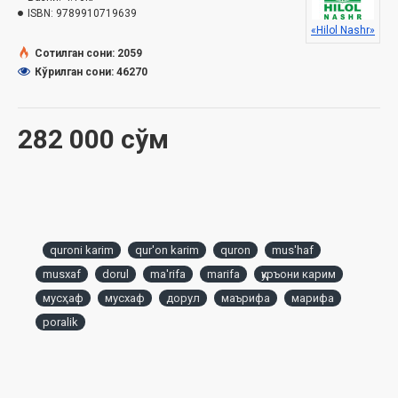
ISBN:
9789910719639
«Hilol Nashr»
Ушбу порали Мусҳафнинг бир нечта қулайликлари
Сотилган сони: 2059
мавжуд. Жумладан:
Кўрилган сони: 46270
• 30 пора алоҳида қилинган, яъни 30 та китоб бўлади. Бу,
айниқса, жамоат билан Қуръон хатм қилинганда жуда
асқотади;
282 000 сўм
• Махсус қутида чиқарилмода. Бу Мусҳафни ўзингиз билан
олиб юришингиз учун қулайдир;
• Янги Мусҳафнинг поралари алоҳида қилингани ёш, бўлажак
қорилар учун Қуръонни ёдлаш даврида китоблари уриниб
кетишини олдини олади (бир порани ёдлаб бўлгач, кейинги
порани олиб ёдлайди);
• Янги Мусҳафнинг поралари алоҳида бўлса ҳам асл Қуръони
quroni karim
qur'on karim
quron
mus'haf
Каримнинг бетлари билан бир хилдир. Бу ўқувчи учун
musxaf
dorul
ma'rifa
marifa
қуръони карим
адашиб кетишнинг олдини олади.
мусҳаф
мусхаф
дорул
маърифа
марифа
poralik
«Hilol-Nashr» ва «Дорул Маърифа» нашриётларининг
мақсади сизларга сифатли ва арзон нархда асл
тажвидли Мусҳафни етказиб беришдир.