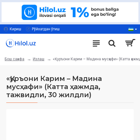
Кириш
Рўйхатдан ўтиш
Излаш
«Қуръони Карим – Мадина мусҳафи» (Катта ҳажм
Бош саҳифа
«Қуръони Карим – Мадина
мусҳафи» (Катта ҳажмда,
тажвидли, 30 жилдли)