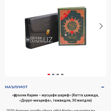
МАЪЛУМОТ
«Қуръони Карим – мусҳафи шариф» (Катта ҳажмда,
«Дорул-маърифа», тажвидли, 30 жилдли)
2020-йилнинг октябр ойида «Hilol-Nashr» нашриёти ва