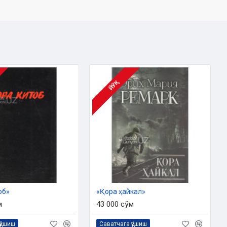
ЙЎҚ
об»
«Қора ҳайкал»
м
43 000 сўм
қўшиш
Саватчага қўшиш