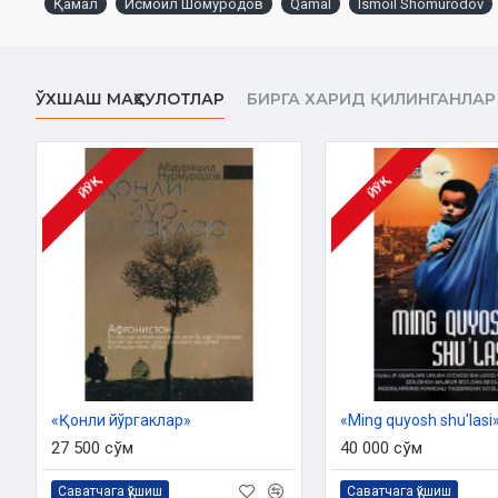
Қамал
Исмоил Шомуродов
Qamal
Ismoil Shomurodov
илтижо билан сўраётган Моҳимнинг тасвири шу қадар маҳорат 
тарихнинг қайсидир қора саҳифалари орасида маъсума хонзод
«Айрим туйғулардан сўнг яшаш гуноҳ... яшаш хиёнат», деган сў
жаранглагандай бўлади.
ЎХШАШ МАҲСУЛОТЛАР
БИРГА ХАРИД ҚИЛИНГАНЛАР
Муаллиф:
Исмоил Шомуродов
Нашриёт:
«Янги аср авлоди»
Сана:
2022
йил
ЙЎҚ
ЙЎҚ
Ҳажми:
368 бет
ISBN:
978-9943-20-936-7
Ўлчами:
84×108 1/32
Муқоваси:
Қаттиқ
«Қонли йўргаклар»
«Ming quyosh shu'lasi»
27 500 сўм
40 000 сўм
Саватчага қўшиш
Саватчага қўшиш