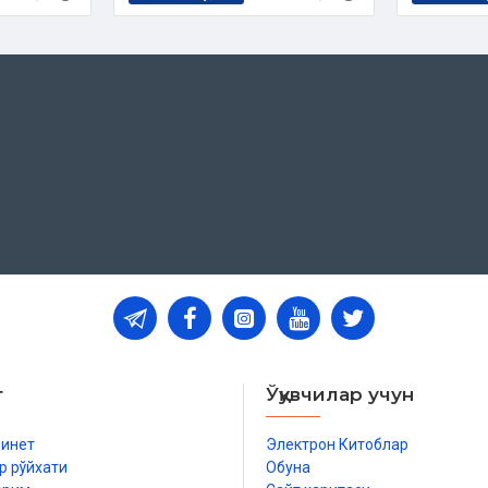
т
Ўқувчилар учун
бинет
Электрон Китоблар
р рўйхати
Обуна