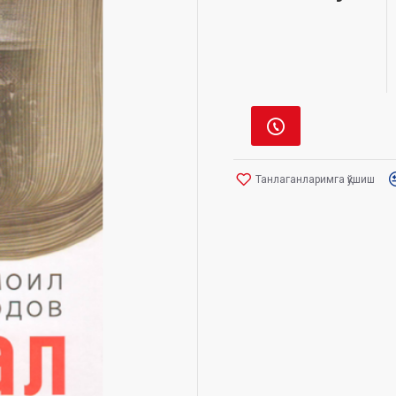
Танлаганларимга қўшиш