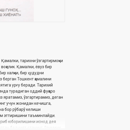
 Қамалки, тарихни ўзгартирмоқчи
воқелик. Қамалки, ёвуз бир
бир халқни, бир ҳудудни
з берган Тошкент қамалини
иятига урғу беради. Тарихий
инда турадиган оддий фуқаро
з яратамиз, ўзгартирамиз, деган
инг учун жонидан кечишга,
ча бор рўбарў келиши
вом эттиришини таъминлайди.
ариб юборилишини иснод дея
натган бадният отанинг, ўлимини