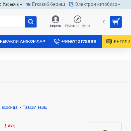
Етказиб бериш
Электрон китоблар
Ўзбекча
0
Кириш
Рўйхатдан ўтиш
+998712175999
КЕРАКЛИ АНЖОМЛАР
ЯНГИЛИ
 асосида.
-
Тавсия ёзиш
ЙЎҚ