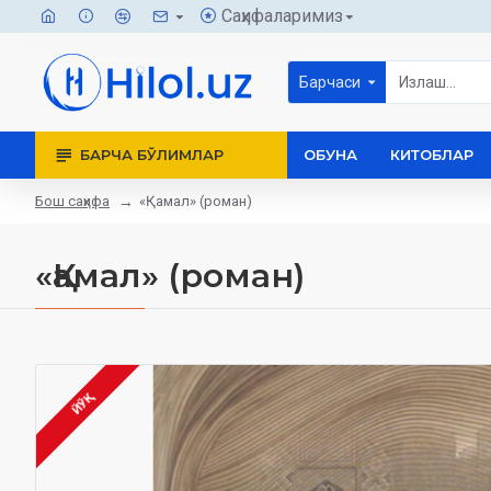
Саҳифаларимиз
Барчаси
БАРЧА БЎЛИМЛАР
ОБУНА
КИТОБЛАР
Бош саҳифа
«Қамал» (роман)
«Қамал» (роман)
ЙЎҚ