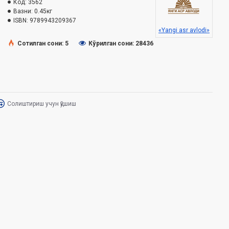
Код:
3562
Вазни:
0.45кг
ISBN:
9789943209367
«Yangi asr avlodi»
Сотилган сони: 5
Кўрилган сони: 28436
Солиштириш учун қўшиш