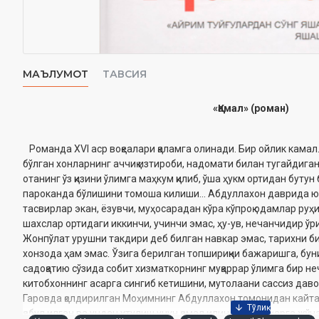
МАЪЛУМОТ
ТАВСИЯ
«Қамал» (роман)
Романда XVI аср воқеалари қаламга олинади. Бир ойлик камал.
бўлган хонларнинг аччиқ изтироби, надомати билан тугайдиган 
отанинг ўз қизини ўлимга маҳкум қилиб, ўша ҳукм ортидан бутун 
пароканда бўлишини томоша килиши... Абдуллахон даврида ю
тасвирлар экан, ёзувчи, муҳосарадан кўра кўпроқ одамлар руҳ
шахслар ортидаги иккинчи, учинчи эмас, ҳу-ув, нечанчидир ўр
Жонпўлат урушни такдири деб билган навкар эмас, тарихни би
хонзода ҳам эмас. Ўзига берилган топшириқни бажаришга, бун
садоқатию сўзида собит хизматкорнинг муқаррар ўлимга бир не
китобхоннинг асарга сингиб кетишини, мутолаани сассиз да
Гаровда қолдирилган Моҳимнинг Абдуллахон томонидан кайт
қабул қилган ва ундан қутулиш учун қамал қилинажак шаҳарга жў