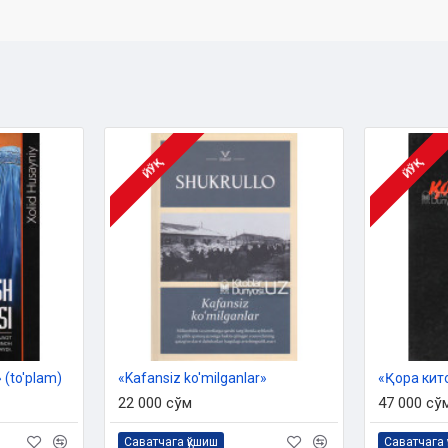
билан тасвирланадики, гўё
а гавдаланади. Жонпўлатнинг
злари қулоқларимиз остида
ЙЎҚ
ЙЎҚ
 (to'plam)
«Kafansiz ko'milganlar»
«Қора кит
22 000 сўм
47 000 сў
Саватчага қўшиш
Саватчага 