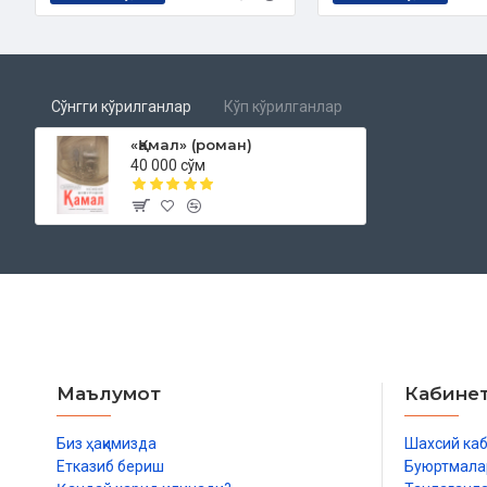
Сўнгги кўрилганлар
Кўп кўрилганлар
«Қамал» (роман)
40 000 сўм
Маълумот
Кабине
Биз ҳақимизда
Шахсий ка
Етказиб бериш
Буюртмала