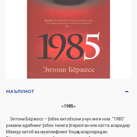
МАЪЛУМОТ
«1985»
Энтони Бёржесс – ўзбек китобхони учун янги ном. "1985"
романи адибнинг ўзбек тилига ўгирилган илк катта асаридир.
Мазкур китоб ва муаллифнинг бошқа асарларидан