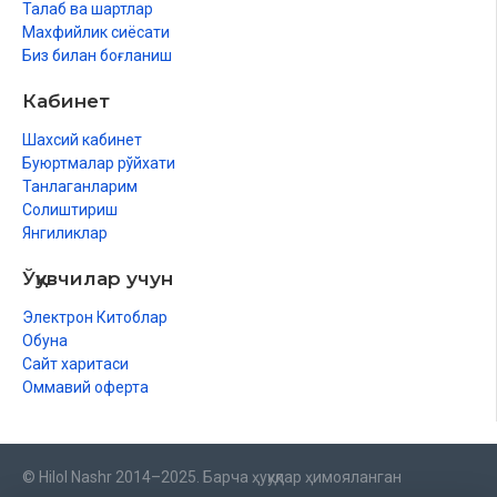
Талаб ва шартлар
Махфийлик сиёсати
Биз билан боғланиш
Кабинет
Шахсий кабинет
Буюртмалар рўйхати
Танлаганларим
Солиштириш
Янгиликлар
Ўқувчилар учун
Электрон Китоблар
Обуна
Сайт харитаси
Оммавий оферта
© Hilol Nashr 2014–2025. Барча ҳуқуқлар ҳимояланган