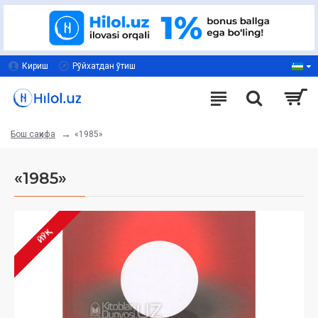
Кириш
Рўйхатдан ўтиш
«1985»
Бош саҳифа
«1985»
ЙЎҚ