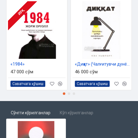
ЙЎҚ
«1984»
«Диққат» (Чалғитувчи дунёда муваффақият сирлари)
47 000 сўм
46 000 сўм
Саватчага қўшиш
Саватчага қўшиш
Сўнгги кўрилганлар
Кўп кўрилганлар