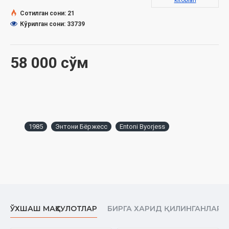
kitoblari
Сотилган сони: 21
Кўрилган сони: 33739
58 000 сўм
1985
Энтони Бёржесс
Entoni Byorjess
ЎХШАШ МАҲСУЛОТЛАР
БИРГА ХАРИД ҚИЛИНГАНЛАР