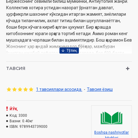
Бёржесснинг севимли билиш мумкинки, Антиутопия жанри.
Коллектив хотира устидан назорат ўрнатган давлат,
ҳурфикрли шахснинг кўксидан итарган жамият, зиёлилари
кўчада тиланчилик, ахлат титиш билан шуғулланаётган,
боши берк кўчага кириб қолган ҳукумат. Бир қарашда
китобхоннинг юраги орқага тортиб кетади. Аммо роман кенг
мушоҳадага чорлаши билан аҳамиятлидир. Бош қаҳрамон Бев
Жонснинг ҳар қандай жимжимадор бўёқлар, мажбуран
қўшилган ижобий сифатлардан холи тарзда, бор бўй-басти
билан тасвирланиши, ёзувчининг совуққон услуби, энг муҳими,
асар такдим этаётган янги ғоя Сиз, азиз китобхонзарни
ТАВСИЯ
бефарқ қолдирмайди, деган умиддамиз.
Муаллиф:
Энтони Бёржесс
1 тавсиялари асосида.
-
Тавсия ёзиш
Таржимон:
Сардор Салимов
Нашриёт:
«Zabarjad media»
Ҳажми:
352 бет
Сана:
ЙЎҚ
2021 йил
Бичими:
Код:
3300
84×108 1/32
Вазни:
0.40кг
ISBN:
978-9943-7390-0-0
ISBN:
9789943739000
Муқоваси:
қаттиқ
Boshqa nashriyotlar