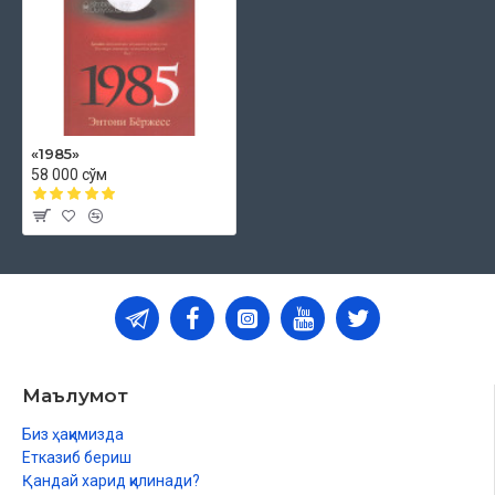
«1985»
58 000 сўм
Маълумот
Биз ҳақимизда
Етказиб бериш
Қандай харид қилинади?