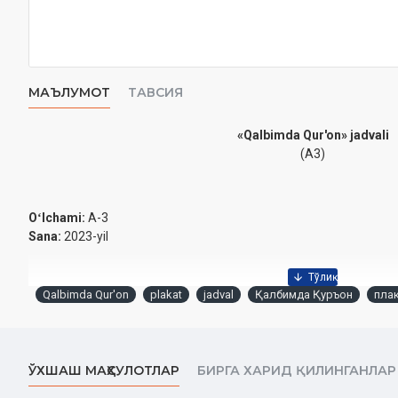
МАЪЛУМОТ
ТАВСИЯ
«Qalbimda Qur'on» jadvali
(A3)
Oʻlchami:
A-3
Sana:
2023-yil
Qalbimda Qur'on
plakat
jadval
Қалбимда Қуръон
пла
ЎХШАШ МАҲСУЛОТЛАР
БИРГА ХАРИД ҚИЛИНГАНЛАР