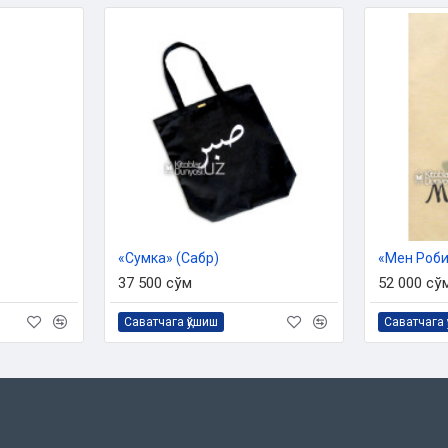
«Сумка» (Сабр)
«Мен Робия
37 500 сўм
52 000 сў
Саватчага қўшиш
Саватчага 