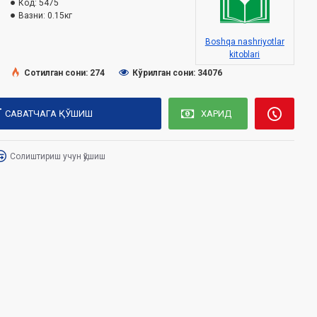
Код:
5475
Вазни:
0.15кг
Boshqa nashriyotlar
kitoblari
Сотилган сони: 274
Кўрилган сони: 34076
САВАТЧАГА ҚЎШИШ
ХАРИД
Солиштириш учун қўшиш