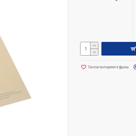
Танлаганларимга қўшиш