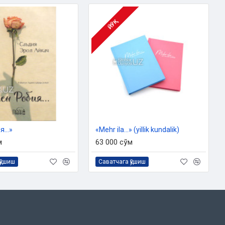
ЙЎҚ
...»
«Mehr ila...» (yillik kundalik)
м
63 000 сўм
қўшиш
Саватчага қўшиш