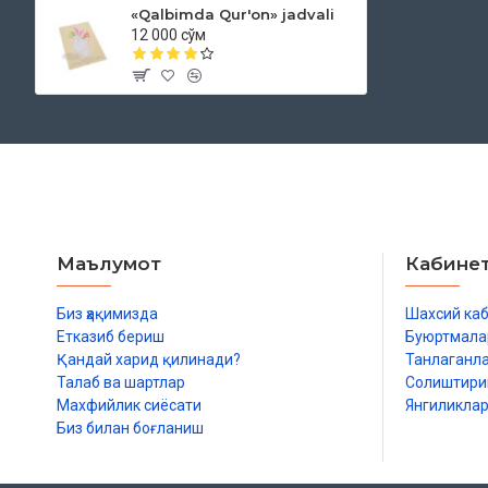
«Qalbimda Qur'on» jadvali
12 000 сўм
Маълумот
Кабине
Биз ҳақимизда
Шахсий ка
Етказиб бериш
Буюртмала
Қандай харид қилинади?
Танлаганл
Талаб ва шартлар
Солиштир
Махфийлик сиёсати
Янгиликла
Биз билан боғланиш