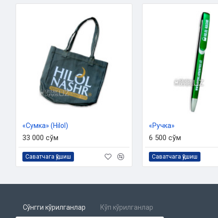
«Сумка» (Hilol)
«Ручка»
33 000 сўм
6 500 сўм
Саватчага қўшиш
Саватчага қўшиш
Сўнгги кўрилганлар
Кўп кўрилганлар