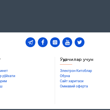
т
Ўқувчилар учун
бинет
Электрон Китоблар
р рўйхати
Обуна
арим
Сайт харитаси
иш
Оммавий оферта
р