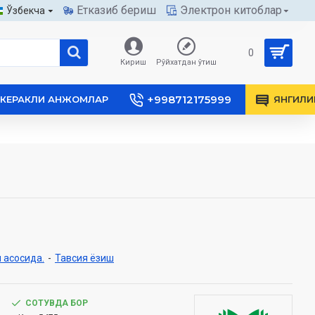
Етказиб бериш
Электрон китоблар
Ўзбекча
0
Кириш
Рўйхатдан ўтиш
+998712175999
КЕРАКЛИ АНЖОМЛАР
ЯНГИЛИ
 асосида.
-
Тавсия ёзиш
СОТУВДА БОР