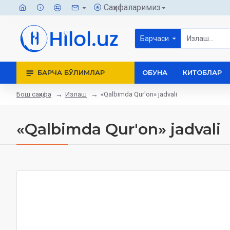
Саҳифаларимиз
Барчаси
БАРЧА БЎЛИМЛАР
ОБУНА
КИТОБЛАР
Бош саҳифа
Излаш
«Qalbimda Qur'on» jadvali
«Qalbimda Qur'on» jadvali