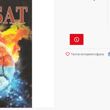
Танлаганларимга қўшиш