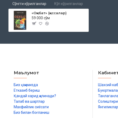
Сўнгги кўрилганлар
Кўп кўрилганлар
«Оқибат» (қиссалар)
59 000 сўм
Маълумот
Кабине
Биз ҳақимизда
Шахсий ка
Етказиб бериш
Буюртмала
Қандай харид қилинади?
Танлаганл
Талаб ва шартлар
Солиштир
Махфийлик сиёсати
Янгиликла
Биз билан боғланиш