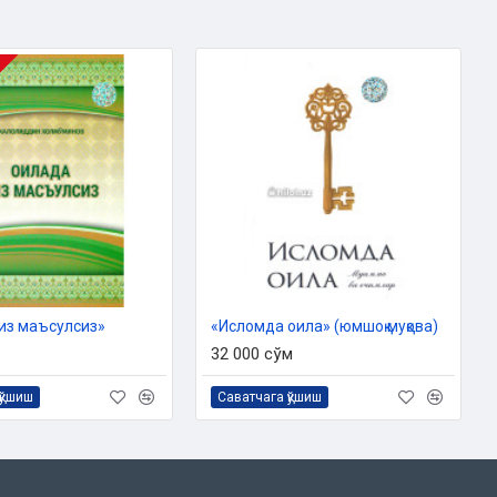
из маъсулсиз»
«Исломда оила» (юмшоқ муқова)
32 000 сўм
қўшиш
Саватчага қўшиш