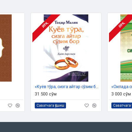
ЙЎҚ
ЙЎҚ
«Куёв тўра, сизга айтар сўзим бор»
«Оилада с
31 500 сўм
3 000 сўм
Саватчага қўшиш
Саватчага 