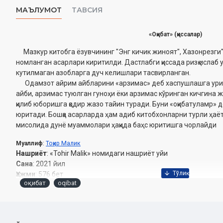
МАЪЛУМОТ
ТАВСИЯ
«Оқибат» (қиссалар)
Мазкур китобга ёзувчининг "Энг кичик жиноят", Хазонрезги",
номланган асарлари киритилди. Дастлабги қиссада ризқ ислаб 
кутилмаган азобларга дуч келишлари тасвирланган.
Одамзот айрим айбларини «арзимас» деб хаспушлашга ури
айби, арзимас туюлган гуноҳи ёки арзимас кўринган кичгина ж
қилиб юборишга қодир жазо тайин туради. Буни «оқибатуламр» 
юритади. Бошқа асарларда ҳам адиб китобхонларни турли ҳаё
мисолида дунё муаммолари ҳақида баҳс юритишга чорлайди
Муаллиф
:
Тоҳир Малик
Нашриёт
: «Tohir Malik» номидаги нашриёт уйи
Сана
: 2021 йил
Ҳажми
: 576 бет
оқибат
oqibat
ISBN
: 978-9943-5468-6-8
Ўлчами
: 70×10 1/16
мундарижа: