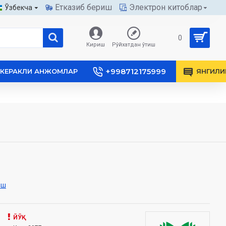
Етказиб бериш
Электрон китоблар
Ўзбекча
0
Кириш
Рўйхатдан ўтиш
+998712175999
КЕРАКЛИ АНЖОМЛАР
ЯНГИЛИ
иш
ЙЎҚ