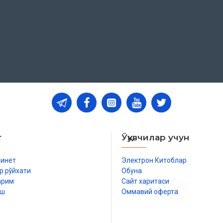
т
Ўқувчилар учун
бинет
Электрон Китоблар
р рўйхати
Обуна
арим
Сайт харитаси
иш
Оммавий оферта
р