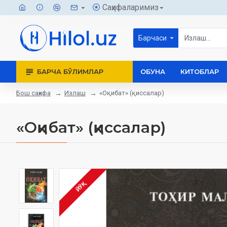
Саҳифаларимиз
Барчаси
БАРЧА БЎЛИМЛАР
ОБУНА
КИТОБЛАР
Бош саҳифа
Излаш
«Оқибат» (қиссалар)
«Оқибат» (қиссалар)
ЙЎҚ