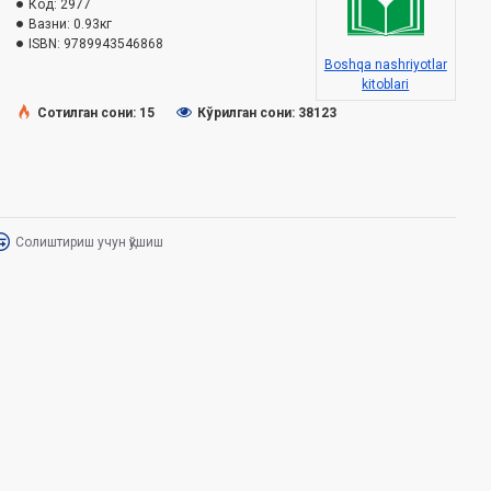
Код:
2977
Вазни:
0.93кг
ISBN:
9789943546868
Boshqa nashriyotlar
kitoblari
Сотилган сони: 15
Кўрилган сони: 38123
Солиштириш учун қўшиш