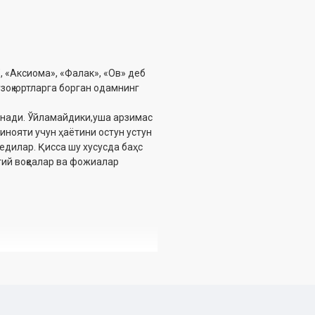
 «Аксиома», «Фалак», «Ов» деб
узоқ юртларга борган одамнинг
нади. Ўйламайдики,уша арзимас
инояти учун ҳаётини остун устун
дедилар. Қисса шу хусусда баҳс
тий воқеалар ва фожиалар