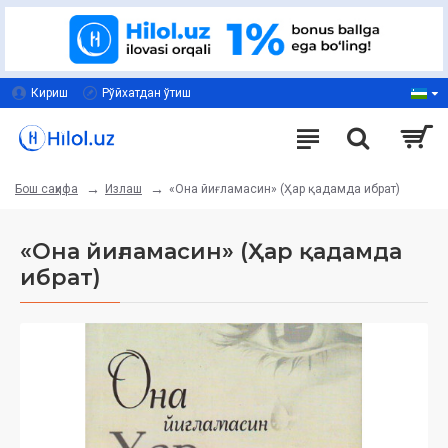
Кириш
Рўйхатдан ўтиш
Излаш
«Она йиғламасин» (Ҳар қадамда ибрат)
Бош саҳифа
«Она йиғламасин» (Ҳар қадамда
ибрат)