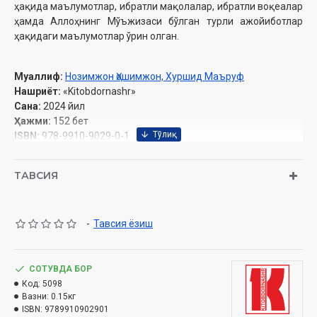
ҳақида маълумотлар, ибратли мақолалар, ибратли воқеалар
ҳамда Аллоҳнинг Мўъжизаси бўлган турли ажойиботлар
ҳақидаги маълумотлар ўрин олган.
Муаллиф:
Нозимжон Ҳошимжон, Хуршид Маъруф
Нашриёт:
«Kitobdornashr»
Сана:
2024 йил
Ҳажми:
152 бет
ISBN:
978-9910-9029-0-1
Ўлчами:
84×108 1/32
Муқоваси:
юмшоқ
ТАВСИЯ
Ўзбекистон Республикаси Дин ишлари бўйича
-
Тавсия ёзиш
қўмитасининг 2023 йил 30 октябрдаги 03-07/8051-сонли
хулосаси асосида тайёрланди.
СОТУВДА БОР
Мундарижа
Код:
5098
Вазни:
0.15кг
ISBN:
9789910902901
Ибратли ҳикоялар ва насиҳатлар