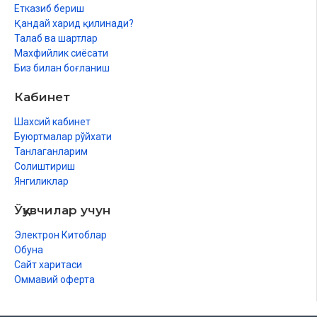
Етказиб бериш
Қандай харид қилинади?
Талаб ва шартлар
Махфийлик сиёсати
Биз билан боғланиш
Кабинет
Шахсий кабинет
Буюртмалар рўйхати
Танлаганларим
Солиштириш
Янгиликлар
Ўқувчилар учун
Электрон Китоблар
Обуна
Сайт харитаси
Оммавий оферта