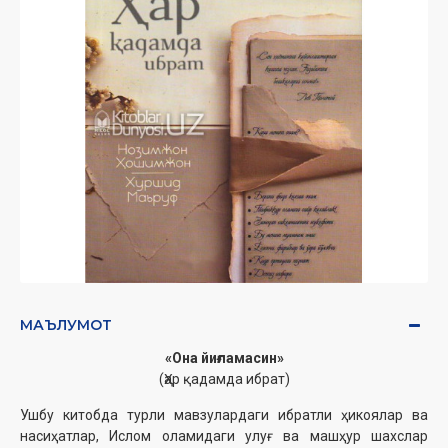
МАЪЛУМОТ
«Она йиғламасин»
(Ҳар қадамда ибрат)
Ушбу китобда турли мавзулардаги ибратли ҳикоялар ва
насиҳатлар, Ислом оламидаги улуғ ва машҳур шахслар