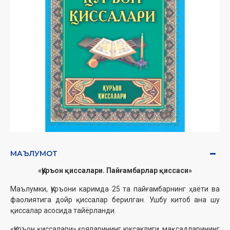
МАЪЛУМОТ
«Қуръон қиссалари. Пайғамбарлар қиссаси»
Маълумки, Қуръони каримда 25 та пайғамбарнинг ҳаёти ва
фаолиятига дойр қиссалар берилган. Ушбу китоб ана шу
қиссалар асосида тайёрланди.
«Қуръон қиссалари» ғояларининг юксаклиги, мақсадларининг