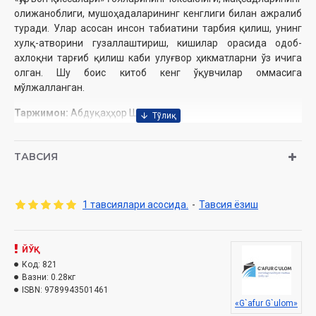
олижаноблиги, мушоҳадаларининг кенглиги билан ажралиб
туради. Улар асосан инсон табиатини тарбия қилиш, унинг
хулқ-атворини гузаллаштириш, кишилар орасида одоб-
ахлоқни тарғиб қилиш каби улуғвор ҳикматларни ўз ичига
олган. Шу боис китоб кенг ўқувчилар оммасига
мўлжалланган.
Таржимон:
Абдуқаҳҳор Шоший
Номи:
«Қуръон қиссалари. Пайғамбарлар қиссаси»
Нашриёт:
«Ғафур Ғулом»
ТАВСИЯ
Сана:
2018 йил
Ҳажми:
248 бет
ISBN:
978-9943-5014-6-1
Бичими:
60×84 1/16
1 тавсиялари асосида.
-
Тавсия ёзиш
Муқоваси:
юмшоқ
Ўзбекистон Республикаси Вазирлар Маҳкамаси ҳузуридаги
ЙЎҚ
Дин ишлари бўйича қўмитанинг № 1454-сонли хулосаси
Код:
821
асосида нашрга тайёрланди.
Вазни:
0.28кг
ISBN:
9789943501461
МУНДАРИЖА
«G`afur G`ulom»