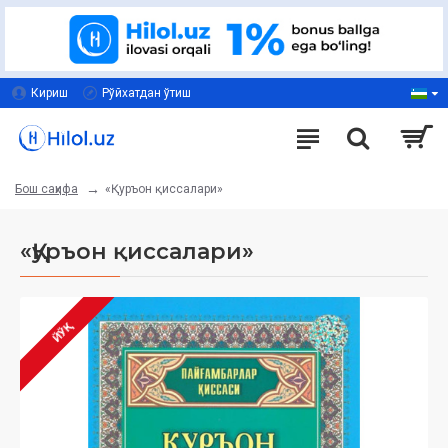
Кириш
Рўйхатдан ўтиш
«Қуръон қиссалари»
Бош саҳифа
«Қуръон қиссалари»
ЙЎҚ