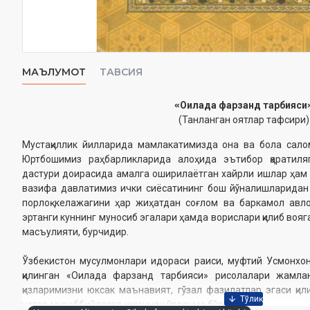
МАЪЛУМОТ
ТАВСИЯ
«
Оилада фарзанд тарбияси
(Танланган оятлар тафсири)
Мустақиллик йилларида мамлакатимизда она ва бола сало
Юртбошимиз раҳбарликларида алоҳида эътибор қаратиля
дастури доирасида амалга оширилаётган хайрли ишлар ҳам ф
вазифа давлатимиз ички сиёсатининг бош йўналишларидан
порлоқ келажагини ҳар жиҳатдан соғлом ва баркамол авл
эртанги куннинг муносиб эгалари ҳамда ворислари қилиб вояг
масъулияти, бурчидир.
Ўзбекистон мусулмонлари идораси раиси, муфтий Усмонхо
қилинган «Оилада фарзанд тарбияси» рисолалари жамлан
қизларимизни юксак маънавият, гўзал фазилатлар эгаси қи
устоз-мураббийларга ишончли қўлланма бўлади.