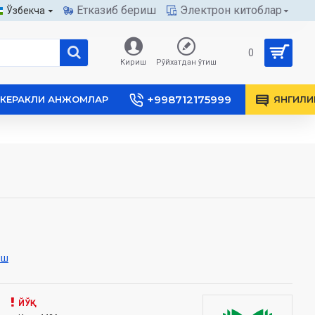
Етказиб бериш
Электрон китоблар
Ўзбекча
0
Кириш
Рўйхатдан ўтиш
+998712175999
КЕРАКЛИ АНЖОМЛАР
ЯНГИЛИ
иш
ЙЎҚ