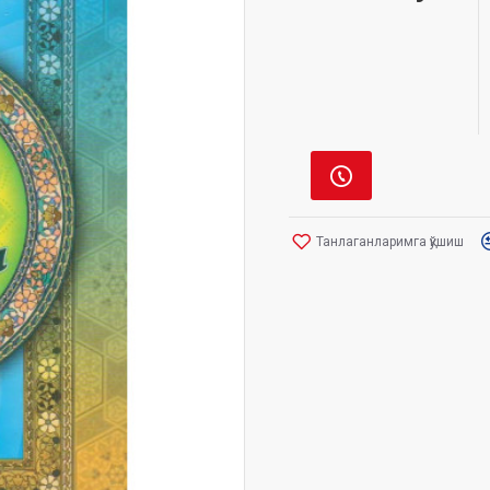
Танлаганларимга қўшиш