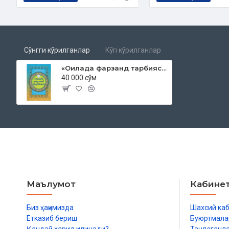
Сўнгги кўрилганлар
Кўп кўрилганлар
«Оилада фарзанд тарбияси»
40 000 сўм
Маълумот
Кабине
Биз ҳақимизда
Шахсий ка
Етказиб бериш
Буюртмала