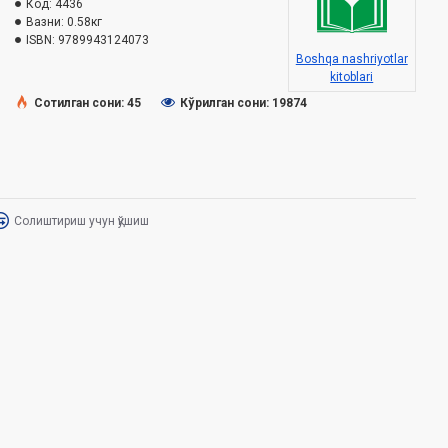
Код:
4436
Вазни:
0.58кг
ISBN:
9789943124073
Boshqa nashriyotlar
kitoblari
Сотилган сони: 45
Кўрилган сони: 19874
Солиштириш учун қўшиш