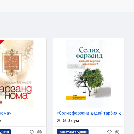
нома»
«Солиҳ фарзанд қандай тарбия қилинади?»
м
20 500 сўм
қўшиш
Саватчага қўшиш