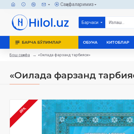
Саҳифаларимиз
Барчаси
БАРЧА БЎЛИМЛАР
ОБУНА
КИТОБЛАР
Бош саҳифа
«Оилада фарзанд тарбияси»
«Оилада фарзанд тарбия
ЙЎҚ