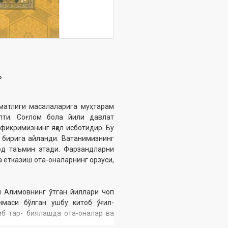
»
матлиги масалаларига муҳтарам
пти. Соғлом бола йили давлат
икримизнинг яққол исботидир. Бу
 бирига айланди. Ватанимизнинг
од таъмин этади. Фарзандларни
а етказиш ота-оналарнинг орзуси,
н Алимовнинг ўтган йиллари чоп
маси бўлган ушбу китоб ўғил-
либ тар- биялашда ота-оналар ва