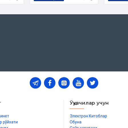
т
Ўқувчилар учун
бинет
Электрон Китоблар
р рўйхати
Обуна