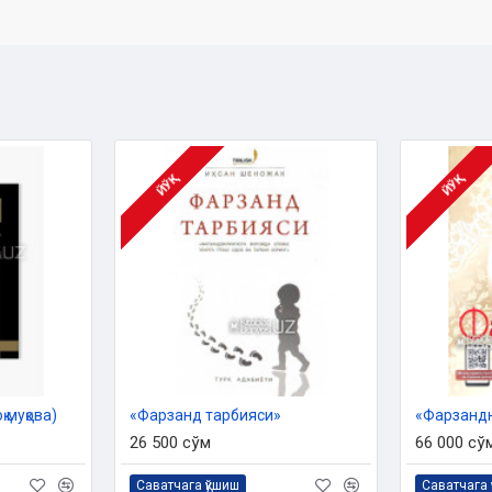
ЙЎҚ
ЙЎҚ
 Дин ишлари бўйича қўмитанинг
си ила чоп этилган.
 муқова)
«Фарзанд тарбияси»
«Фарзанд
26 500 сўм
66 000 сў
Саватчага қўшиш
Саватчага 