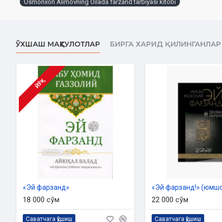
Usmonxon Alimovning Oilada farzand tarbiyasi kitobi
Муаллиф:
Усмонхон Алимов
Масъул муҳаррир:
Шайх Абдулазиз Мансур
ЎХШАШ МАҲСУЛОТЛАР
БИРГА ХАРИД ҚИЛИНГАНЛАР
Нашриёт:
«Movarounnahr»
Сана:
2019 йил
Ҳажми:
460 бет
ISBN:
978-9943-12-407-3
ЙЎҚ
Ўлчами:
84×108 1/32
Муқоваси:
қаттиқ
Ўзбекистон Республикаси Вазирлар Маҳкамаси ҳузуридаги
2018 йилнинг 11 апрелдаги 1932 - сонли тавсия
«Эй фарзанд»
«Эй фарзанд!» (юмшоқ
18 000 сўм
22 000 сўм
Саватчага қўшиш
Саватчага қўшиш